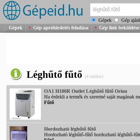
Gépek
Gép ajánl
Gépek
Gép apróhirdetés feladása
Gép link beküldése
Léghűtő fűtő
(4 találat)
OA1 H180R Outlet Léghűtő fűtő Orion
Ha érdekli a termék és szeretné saját magának meg
Fűtő
Hordozható léghűtő fűtő
Hordozható léghűtő-fűtő hordozható léghűtő-fűtő