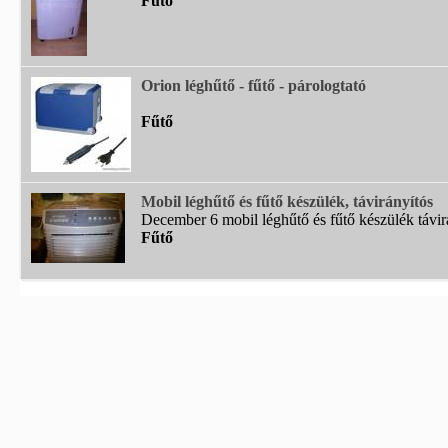
Fűtő
Orion léghűtő - fűtő - párologtató
Fűtő
Mobil léghűtő és fűtő készülék, távirányítós
December 6 mobil léghűtő és fűtő készülék távirá
Fűtő