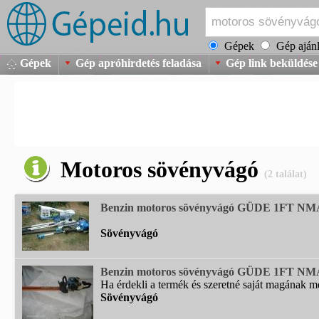
Gépek
Gép ajánl
Gépek
Gép apróhirdetés feladása
Gép link beküldése
Motoros sövényvágó
(2 találat)
Benzin motoros sövényvágó GÜDE 1FT NM
Sövényvágó
Benzin motoros sövényvágó GÜDE 1FT NM
Ha érdekli a termék és szeretné saját magának meg
Sövényvágó