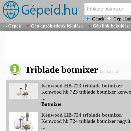
Gépek
Gép ajánl
Gépek
Gép apróhirdetés feladása
Gép link beküldése
Triblade botmixer
(26 találat)
Kenwood HB-723 triblade botmixer
Kenwood hb 723 triblade botmixer kenwo
...
Botmixer
Kenwood HB-724 triblade botmixer
Kenwood hb 724 triblade botmixer nagyítá
...