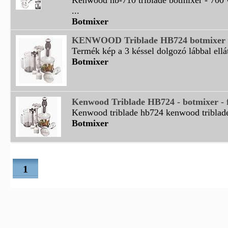
Kenwood hb-710 triblade botmixer - 700
...
Botmixer
KENWOOD Triblade HB724 botmixer
Termék kép a 3 késsel dolgozó lábbal ellá
Botmixer
Kenwood Triblade HB724 - botmixer - 
Kenwood triblade hb724 kenwood triblade
Botmixer
1