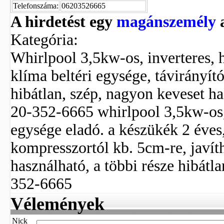
Telefonszáma:
06203526665
A hirdetést egy
magánszemély
a
Kategória:
Whirlpool 3,5kw-os, inverteres, hű
klíma beltéri egysége, távirányít
hibátlan, szép, nagyon keveset has
20-352-6665 whirlpool 3,5kw-os, 
egysége eladó. a készükék 2 éves
kompresszortól kb. 5cm-re, javít
használható, a többi része hibátla
352-6665
Vélemények
Nick