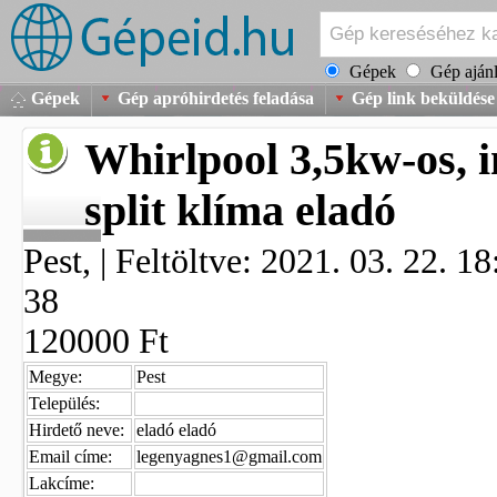
Gépek
Gép ajánl
Gépek
Gép apróhirdetés feladása
Gép link beküldése
Whirlpool 3,5kw-os, i
split klíma eladó
Pest, | Feltöltve: 2021. 03. 22. 1
38
120000 Ft
Megye:
Pest
Település:
Hirdető neve:
eladó eladó
Email címe:
legenyagnes1@gmail.com
Lakcíme: