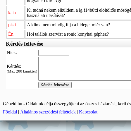
hogyan? Üdv. Ági
Ki tudná nekem elküldeni a lg f14b8td elöltöltős mósóg
kata
használati utasítását?
pisti
A klima nem mindig fuja a hideget miér van?
Én
Hol találok szervízt a ronic konyhai géphez?
Kérdés feltevése
Nick:
Kérdés:
(Max 200 karakter)
Gépeid.hu - Oldalunk célja összegyűjteni az összes háztartási, kerti és
Főoldal
|
Általános szerződési feltételek
|
Kapcsolat