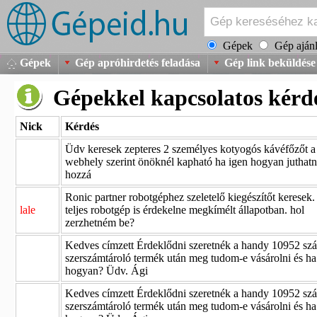
Gépek
Gép ajánl
Gépek
Gép apróhirdetés feladása
Gép link beküldése
Gépekkel kapcsolatos kérd
Nick
Kérdés
Üdv keresek zepteres 2 személyes kotyogós kávéfőzőt a
webhely szerint önöknél kapható ha igen hogyan juthat
hozzá
Ronic partner robotgéphez szeletelő kiegészítőt keresek.
lale
teljes robotgép is érdekelne megkímélt állapotban. hol
zerzhetném be?
Kedves címzett Érdeklődni szeretnék a handy 10952 sz
szerszámtároló termék után meg tudom-e vásárolni és ha
hogyan? Üdv. Ági
Kedves címzett Érdeklődni szeretnék a handy 10952 sz
szerszámtároló termék után meg tudom-e vásárolni és ha