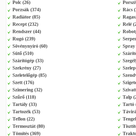
Polc (26)
Porszí
Porzsák (374)
Rács (
Radiátor (85)
Ragasz
Recept (232)
Relé (
Rendszer (44)
Robot
Rugó (239)
Serpen
Sövénynyíró (60)
Spray 
Sütő (510)
Szárít
Szárítógép (33)
Szegél
Szekrény (27)
Szelep
Szeletelőgép (85)
Szendv
Szett (176)
Szigete
Szimering (32)
Szivat
Szűrő (118)
Talp (
Tartály (33)
Tartó 
Tartozék (53)
Távirá
Teflon (22)
Tengel
Termosztát (80)
Tisztít
Tömítés (369)
Trakto