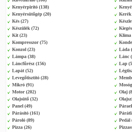
Kenyérpirító (138)
Kenyér
Kenyérsütőgép (20)
Kerék 
Kés (27)
Készle
Készülék (72)
Kiegés
Kit (23)
Klíma 
Kompresszor (75)
Konde
Konzol (23)
Láda (
Lámpa (38)
Lánc (
Láncfűrész (156)
Lap (5
Lapát (52)
Légtisz
Levegőtisztító (28)
Membr
Mikró (91)
Mosóg
Motor (202)
Olaj (
Olajsütő (32)
Olajsz
Panel (49)
Párael
Párásító (161)
Párátl
Pároló (89)
Pedál 
Pizza (26)
Pizzas