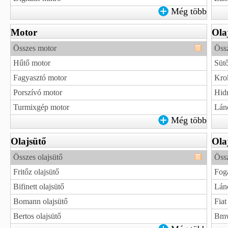
Még több
Motor
Ola
Összes motor
Össz
Hűtő motor
Sütő
Fagyasztó motor
Krok
Porszívó motor
Hidr
Turmixgép motor
Lánc
Még több
Olajsütő
Ola
Összes olajsütő
Össz
Fritőz olajsütő
Foga
Bifinett olajsütő
Lánc
Bomann olajsütő
Fiat
Bertos olajsütő
Bmw