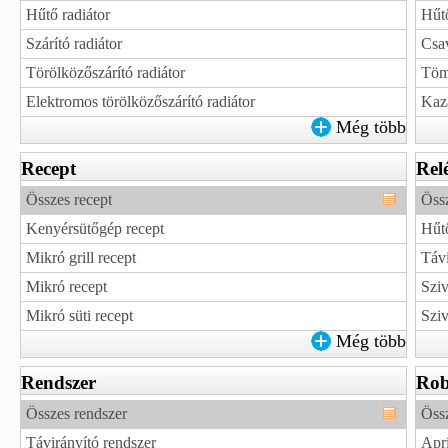
Hűtő radiátor
Hűt
Szárító radiátor
Csav
Törölközőszárító radiátor
Tömí
Elektromos törölközőszárító radiátor
Kazá
Még több
Recept
Rel
Összes recept
Össz
Kenyérsütőgép recept
Hűtő
Mikró grill recept
Távi
Mikró recept
Sziv
Mikró süti recept
Sziv
Még több
Rendszer
Rob
Összes rendszer
Öss
Távirányító rendszer
Aprí