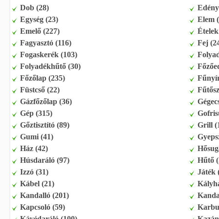
Dob (28)
Edény
Egység (23)
Elem (
Emelő (227)
Ételek
Fagyasztó (116)
Fej (2
Fogaskerék (103)
Folyad
Folyadékhűtő (30)
Főzőe
Főzőlap (235)
Fűnyír
Füstcső (22)
Fűtősz
Gázfőzőlap (36)
Gégecs
Gép (315)
Gofris
Gőztisztító (89)
Grill 
Gumi (41)
Gyepsz
Ház (42)
Hősug
Húsdaráló (97)
Hűtő (
Izzó (31)
Játék 
Kábel (21)
Kályha
Kandalló (201)
Kandal
Kapcsoló (59)
Karbur
Kávédaráló (100)
Kazán