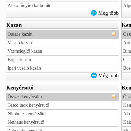
Al ko fűnyíró karburátor
Alp
Még több
Kazán
Ken
Összes kazán
Össz
Vasaló kazán
Arie
Vízmelegítő kazán
Bina
Bojler kazán
Clat
Ipari vasaló kazán
Bosc
Még több
Kenyérsütő
Ken
Összes kenyérsütő
Öss
Tesco inox kenyérsütő
Ken
Nimbusz kenyérsütő
Akc
Nethaus kenyérsütő
Kak
Zelmer kenyérsütő
Elta