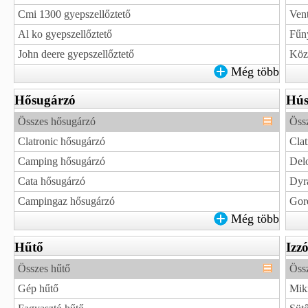
Cmi 1300 gyepszellőztető
Vent
Al ko gyepszellőztető
Fűn
John deere gyepszellőztető
Közp
Még több
Hősugárzó
Hús
Összes hősugárzó
Öss
Clatronic hősugárzó
Clat
Camping hősugárzó
Del
Cata hősugárzó
Dyr
Campingaz hősugárzó
Gor
Még több
Hűtő
Izz
Összes hűtő
Össz
Gép hűtő
Mik