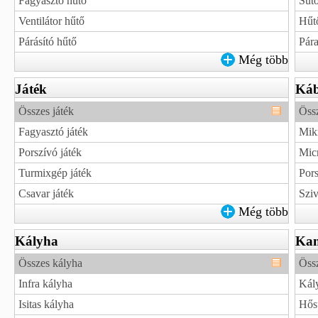
Fagyasztó hűtő
Sütő
Ventilátor hűtő
Hűt
Párásító hűtő
Pára
Még több
Játék
Káb
Összes játék
Öss
Fagyasztó játék
Mik
Porszívó játék
Mic
Turmixgép játék
Pors
Csavar játék
Sziv
Még több
Kályha
Kan
Összes kályha
Öss
Infra kályha
Kál
Isitas kályha
Hős