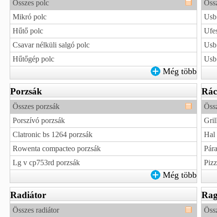
Összes polc
Öss
Mikró polc
Usb
Hűtő polc
Ufe
Csavar nélküli salgó polc
Usb
Hűtőgép polc
Usb 
Még több
Porzsák
Rác
Összes porzsák
Össz
Porszívó porzsák
Gril
Clatronic bs 1264 porzsák
Hal 
Rowenta compacteo porzsák
Pára
Lg v cp753rd porzsák
Pizz
Még több
Radiátor
Rag
Összes radiátor
Össz