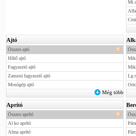
Mi a
Alfa
Cmi
Ajtó
Alk
Összes ajtó
Össz
Hűtő ajtó
Mikr
Fagyasztó ajtó
Mikr
Zanussi fagyasztó ajtó
Lg m
Mosógép ajtó
Orio
Még több
Aprító
Ber
Összes aprító
Öss
Al ko aprító
Pára
Alma aprító
Pár