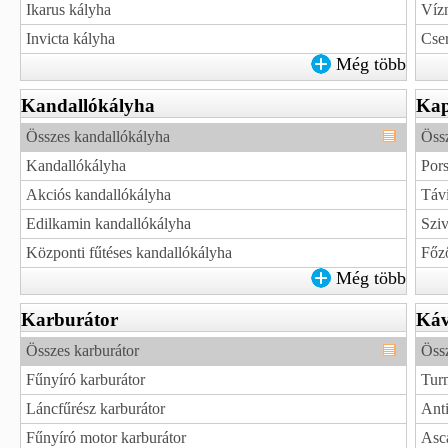
Ikarus kályha
Vízm
Invicta kályha
Cser
Még több
Kandallókályha
Kap
Összes kandallókályha
Öss
Kandallókályha
Por
Akciós kandallókályha
Távi
Edilkamin kandallókályha
Sziv
Központi fűtéses kandallókályha
Főz
Még több
Karburátor
Káv
Összes karburátor
Öss
Fűnyíró karburátor
Tur
Láncfűrész karburátor
Ant
Fűnyíró motor karburátor
Asc