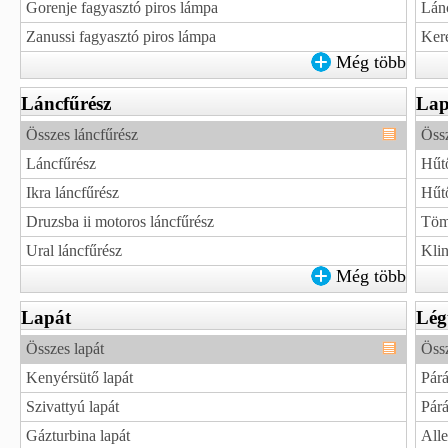
Gorenje fagyasztó piros lámpa
Lánc
Zanussi fagyasztó piros lámpa
Keré
Még több
Láncfűrész
La
Összes láncfűrész
Össz
Láncfűrész
Hűtő
Ikra láncfűrész
Hűtő
Druzsba ii motoros láncfűrész
Tömí
Ural láncfűrész
Klin
Még több
Lapát
Légt
Összes lapát
Össz
Kenyérsütő lapát
Párá
Szivattyú lapát
Párá
Gázturbina lapát
Alle