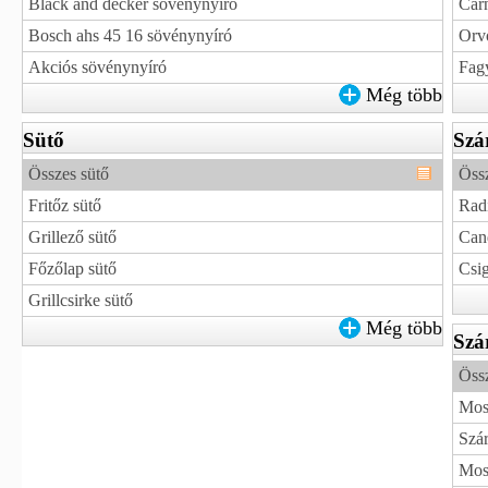
Black and decker sövénynyíró
Carn
Bosch ahs 45 16 sövénynyíró
Orvo
Akciós sövénynyíró
Fag
Még több
Sütő
Szá
Összes sütő
Össz
Fritőz sütő
Radi
Grillező sütő
Can
Főzőlap sütő
Csig
Grillcsirke sütő
Még több
Szá
Össz
Mos
Szár
Mos