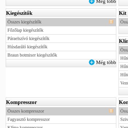
Még több
Kiegészítők
Kit
Összes kiegészítők
Össz
Főzőlap kiegészítők
Páraelszívó kiegészítők
Klí
Húsdaráló kiegészítők
Öss
Braun botmixer kiegészítők
Hűtő
Még több
Hűtő
Hűt
Vent
Kompresszor
Kon
Összes kompresszor
Öss
Fagyasztó kompresszor
Sziv
Klíma kompresszor
Var