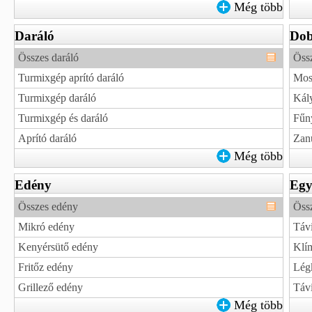
Még több
Daráló
Do
Összes daráló
Öss
Turmixgép aprító daráló
Mos
Turmixgép daráló
Kál
Turmixgép és daráló
Fűn
Aprító daráló
Zan
Még több
Edény
Egy
Összes edény
Öss
Mikró edény
Távi
Kenyérsütő edény
Klím
Fritőz edény
Légk
Grillező edény
Táv
Még több