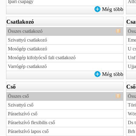
Ipari csapágy
Átfo
Még több
Csatlakozó
Csa
Összes csatlakozó
Öss
Szivattyú csatlakozó
Eme
Mosógép csatlakozó
U c
Mosógép kifolyócső fali csatlakozó
Unf
Varrógép csatlakozó
Ujja
Még több
Cső
Cső
Összes cső
Össz
Szivattyú cső
Törö
Páraelszívó cső
Wösa
Páraelszívó flexibilis cső
Ds t
Páraelszívó lapos cső
Brh 