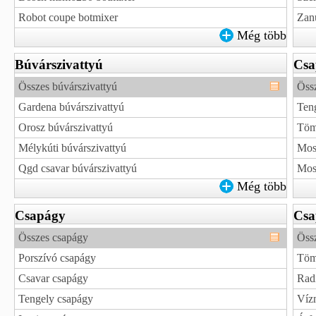
Robot coupe botmixer
Zan
Még több
Búvárszivattyú
Csa
Összes búvárszivattyú
Öss
Gardena búvárszivattyú
Ten
Orosz búvárszivattyú
Töm
Mélykúti búvárszivattyú
Mos
Qgd csavar búvárszivattyú
Mosó
Még több
Csapágy
Csa
Összes csapágy
Össz
Porszívó csapágy
Tömí
Csavar csapágy
Radi
Tengely csapágy
Vízm