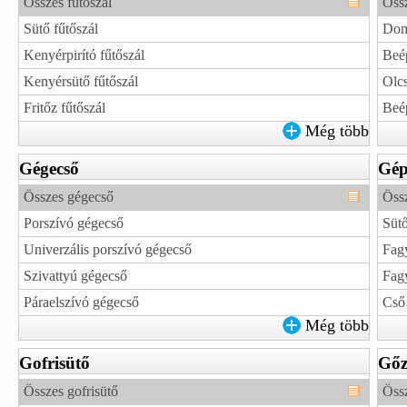
Összes fűtőszál
Öss
Sütő fűtőszál
Dom
Kenyérpirító fűtőszál
Beép
Kenyérsütő fűtőszál
Olc
Fritőz fűtőszál
Beép
Még több
Gégecső
Gé
Összes gégecső
Öss
Porszívó gégecső
Süt
Univerzális porszívó gégecső
Fag
Szivattyú gégecső
Fagy
Páraelszívó gégecső
Cső
Még több
Gofrisütő
Gőzt
Összes gofrisütő
Össz