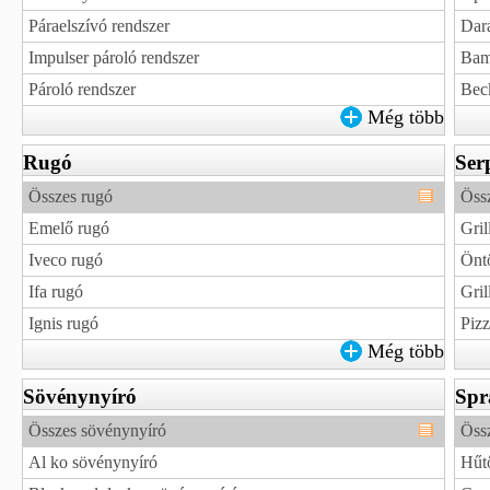
Páraelszívó rendszer
Dar
Impulser pároló rendszer
Bam
Pároló rendszer
Bec
Még több
Rugó
Ser
Összes rugó
Öss
Emelő rugó
Gril
Iveco rugó
Öntö
Ifa rugó
Gril
Ignis rugó
Pizz
Még több
Sövénynyíró
Spr
Összes sövénynyíró
Öss
Al ko sövénynyíró
Hűt