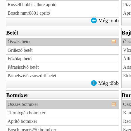
Russell hobbs allure aprító
Pizz
Bosch mmr0801 aprító
Apr
Még több
Betét
Boj
Összes betét
Össz
Grillező betét
Vízm
Főzőlap betét
Átfo
Páraelszívó betét
Aris
Páraelszívó zsírszűrő betét
Elek
Még több
Botmixer
Bur
Összes botmixer
Össz
Turmixgép botmixer
Kand
Aprító botmixer
Radi
Bosch msm6250 botmixer
Sze