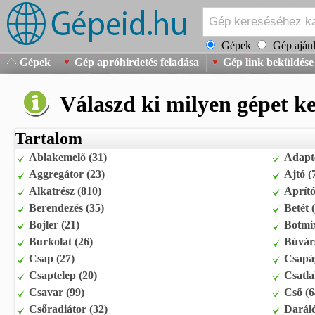
Gépek
Gép ajánl
Gépek
Gép apróhirdetés feladása
Gép link beküldése
Válaszd ki milyen gépet ke
Tartalom
Ablakemelő (31)
Adapte
Aggregátor (23)
Ajtó (
Alkatrész (810)
Aprító
Berendezés (35)
Betét 
Bojler (21)
Botmix
Burkolat (26)
Búvárs
Csap (27)
Csapá
Csaptelep (20)
Csatla
Csavar (99)
Cső (6
Csőradiátor (32)
Daráló