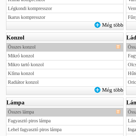
Légkondi kompresszor
Vent
Ikarus kompresszor
Fűny
Még több
Konzol
Lá
Összes konzol
Össz
Mikró konzol
Fagy
Mikro tartó konzol
Olcs
Klíma konzol
Hűtő
Radiátor konzol
Orio
Még több
Lámpa
Lán
Összes lámpa
Össz
Fagyasztó piros lámpa
Lán
Lehel fagyasztó piros lámpa
Inga