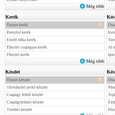
Még több
Kerék
Kés
Összes kerék
Öss
Porszívó kerék
Keny
Emelő béka kerék
Tur
Fűnyíró csapágyas kerék
Al k
Fűnyíró kerék
Ipar
Még több
Készlet
Kés
Összes készlet
Öss
Távirányító javító készlet
Pára
Csapágy felütő készlet
Tojá
Csapágylehúzó készlet
Étel
Tömítés készlet
Páro