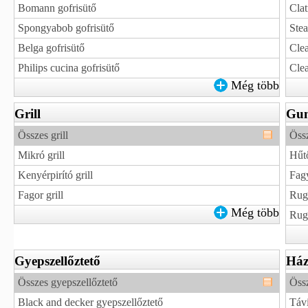
Bomann gofrisütő
Clat
Spongyabob gofrisütő
Stea
Belga gofrisütő
Clea
Philips cucina gofrisütő
Clea
Még több
Grill
Gu
Összes grill
Öss
Mikró grill
Hűt
Kenyérpirító grill
Fag
Fagor grill
Rug
Még több
Rugó
Gyepszellőztető
Há
Összes gyepszellőztető
Öss
Black and decker gyepszellőztető
Távi