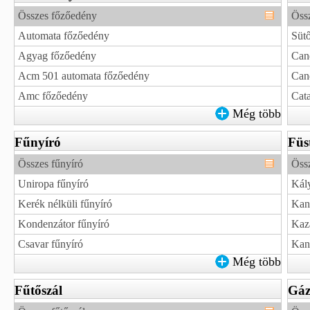
Összes főzőedény
Öss
Automata főzőedény
Sütő
Agyag főzőedény
Can
Acm 501 automata főzőedény
Can
Amc főzőedény
Cata
Még több
Fűnyíró
Füs
Összes fűnyíró
Össz
Uniropa fűnyíró
Kály
Kerék nélküli fűnyíró
Kand
Kondenzátor fűnyíró
Kaz
Csavar fűnyíró
Kand
Még több
Fűtőszál
Gáz