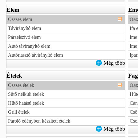
Elem
Eme
Összes elem
Öss
Távirányító elem
Ifa 
Páraelszívó elem
Ime
Autó távirányító elem
Ime
Autóriasztó távirányító elem
Ipar
Még több
Ételek
Fag
Összes ételek
Össz
Sütő nélküli ételek
Hűt
Hűtő hatású ételek
Can
Grill ételek
Cső
Pároló edényben készített ételek
Csom
Még több