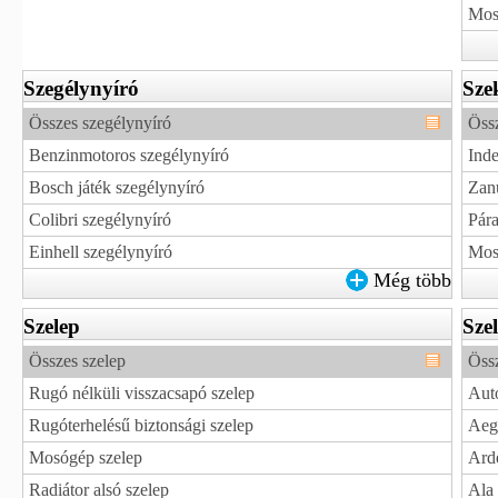
Mosó
Szegélynyíró
Sze
Összes szegélynyíró
Öss
Benzinmotoros szegélynyíró
Inde
Bosch játék szegélynyíró
Zanu
Colibri szegélynyíró
Pára
Einhell szegélynyíró
Mosó
Még több
Szelep
Sze
Összes szelep
Össz
Rugó nélküli visszacsapó szelep
Aut
Rugóterhelésű biztonsági szelep
Aeg 
Mosógép szelep
Arde
Radiátor alsó szelep
Ala 