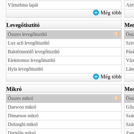
Vízturbina lapát
Airf
Még több
Levegőtisztító
Me
Összes levegőtisztító
Öss
Lux ac6 levegőtisztító
Szi
Baktériumölő levegőtisztító
Pár
Elektromos levegőtisztító
Víz
Hyla levegőtisztító
Lán
Még több
Mikró
Mos
Összes mikró
Öss
Daewoo mikró
Gőz
Dimarson mikró
Szá
Delonghi mikró
Szá
Digitális mikró
Zan