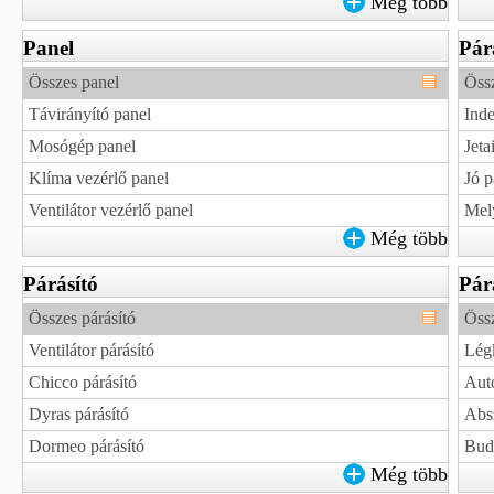
Még több
Panel
Pár
Összes panel
Össz
Távirányító panel
Inde
Mosógép panel
Jeta
Klíma vezérlő panel
Jó p
Ventilátor vezérlő panel
Mely
Még több
Párásító
Pár
Összes párásító
Össz
Ventilátor párásító
Légk
Chicco párásító
Autó
Dyras párásító
Absz
Dormeo párásító
Budg
Még több