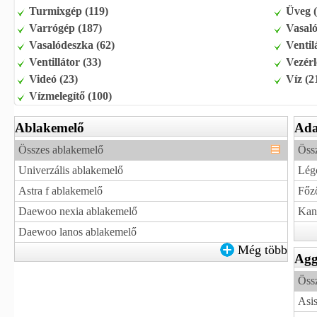
Turmixgép (119)
Üveg (
Varrógép (187)
Vasaló
Vasalódeszka (62)
Ventil
Ventillátor (33)
Vezérl
Videó (23)
Víz (2
Vízmelegítő (100)
Ablakemelő
Ada
Összes ablakemelő
Össz
Univerzális ablakemelő
Lég
Astra f ablakemelő
Főző
Daewoo nexia ablakemelő
Kand
Daewoo lanos ablakemelő
Még több
Agg
Öss
Asis