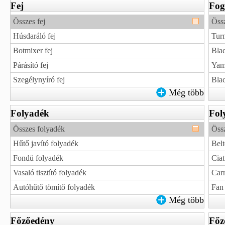
Fej
Fog
Összes fej
Öss
Húsdaráló fej
Tur
Botmixer fej
Bla
Párásító fej
Yam
Szegélynyíró fej
Blac
Még több
Folyadék
Fol
Összes folyadék
Öss
Hűtő javító folyadék
Belt
Fondü folyadék
Ciat
Vasaló tisztító folyadék
Carr
Autóhűtő tömítő folyadék
Fan 
Még több
Főzőedény
Főz