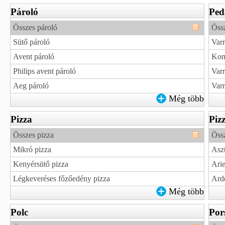
Pároló
Ped
Összes pároló
Öss
Sütő pároló
Var
Avent pároló
Kom
Philips avent pároló
Var
Aeg pároló
Varr
Még több
Pizza
Piz
Összes pizza
Össz
Mikró pizza
Aszt
Kenyérsütő pizza
Arie
Légkeveréses főzőedény pizza
Arde
Még több
Polc
Por