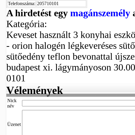
Telefonszáma:
205710101
A hirdetést egy
magánszemély
a
Kategória:
Keveset használt 3 konyhai eszk
- orion halogén légkeveréses sütő 
sütőedény teflon bevonattal újsz
budapest xi. lágymányoson 30.000.
0101
Vélemények
Nick
név
Üzenet