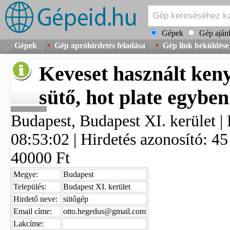
Gépek
Gép ajánl
Gépek
Gép apróhirdetés feladása
Gép link beküldése
Keveset használt ken
sütő, hot plate egyben
Budapest, Budapest XI. kerület | 
08:53:02 | Hirdetés azonosító: 45
40000 Ft
Megye:
Budapest
Település:
Budapest XI. kerület
Hirdető neve:
sütőgép
Email címe:
otto.hegedus@gmail.com
Lakcíme: