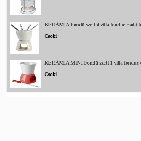
KERÁMIA Fondü szett 4 villa fondue csoki 
Csoki
KERÁMIA MINI Fondü szett 1 villa fondue 
Csoki