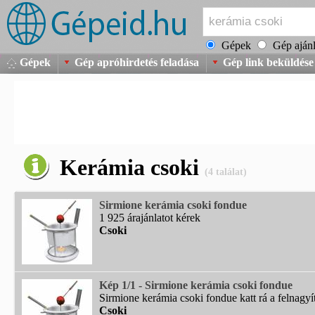
Gépek
Gép ajánl
Gépek
Gép apróhirdetés feladása
Gép link beküldése
Kerámia csoki
(4 találat)
Sirmione kerámia csoki fondue
1 925 árajánlatot kérek
Csoki
Kép 1/1 - Sirmione kerámia csoki fondue
Sirmione kerámia csoki fondue katt rá a felnagyí
Csoki