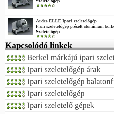
Szeletelőgép
Ardes ELLE Ipari szeletelőgép
Profi szeletelőgép préselt alumínium burko
Szeletelőgép
Kapcsolódó linkek
Berkel márkájú ipari szele
Ipari szeletelőgép árak
Ipari szeletelőgép balaton
Ipari szeletelőgép
Ipari szeletelő gépek