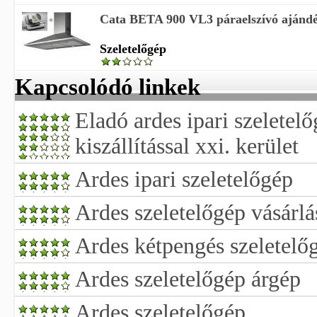
Cata BETA 900 VL3 páraelszívó ajándék
Szeletelőgép
Kapcsolódó linkek
Eladó ardes ipari szeletelő
kiszállítással xxi. kerület
Ardes ipari szeletelőgép
Ardes szeletelőgép vásárlá
Ardes kétpengés szeletelő
Ardes szeletelőgép árgép
Ardes szeletelőgép