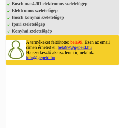
Bosch mas4201 elektromos szeletelőgép
Elektromos szeletelőgép
Bosch konyhai szeletelőgép
Ipari szeletelőgép
Konyhai szeletelőgép
A termékeket feltöltötte:
bela99
. Ezen az email
címen érheted el:
bela99@gepeid.hu
Ha szerkesztő akarsz lenni írj nekünk:
info@gepeid.hu