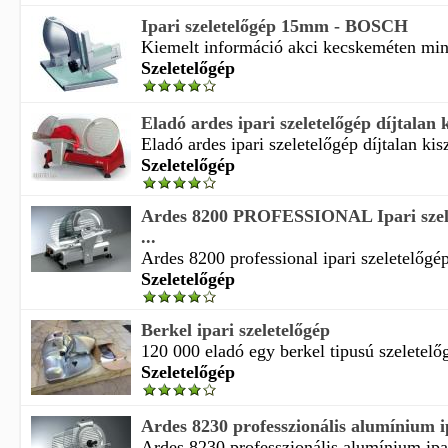
Ipari szeletelőgép 15mm - BOSCH
Kiemelt információ akci kecskeméten mind
Szeletelőgép
Eladó ardes ipari szeletelőgép díjtalan k
Eladó ardes ipari szeletelőgép díjtalan kiszá
Szeletelőgép
Ardes 8200 PROFESSIONAL Ipari szele
...
Ardes 8200 professional ipari szeletelőgép 
Szeletelőgép
Berkel ipari szeletelőgép
120 000 eladó egy berkel tipusú szeletelőg
Szeletelőgép
Ardes 8230 professzionális alumínium ip
Ardes 8230 professzionális alumínium ipar