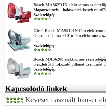
Bosch MAS62R1N elektromos szeletelőgé
Magánszemély - halásztelek bosch mas62r
Szeletelőgép
Olcsó Bosch MAS9101N fém elektromos s
Olcsó bosch mas9101n fém elektromos sze
...
Szeletelőgép
Bosch MAS6200 elektromos szeletelőgé
Készletről 1 fokozatú pillanat üzemmód bi
Szeletelőgép
Kapcsolódó linkek
Keveset használt hauser e