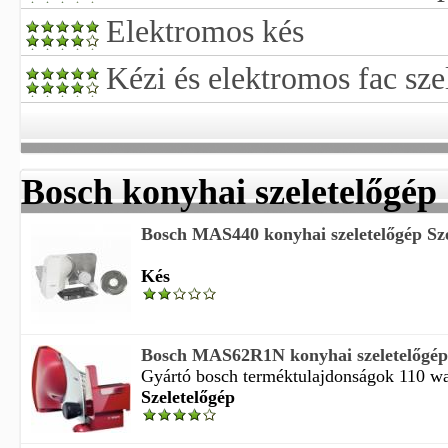
Elektromos kés
Kézi és elektromos fac sze
Bosch konyhai szeletelőgép
Bosch MAS440 konyhai szeletelőgép Szel
Kés
Bosch MAS62R1N konyhai szeletelőgép
Gyártó bosch terméktulajdonságok 110 wat
Szeletelőgép