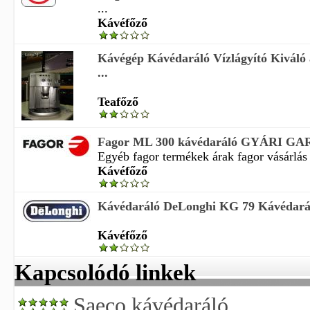
...
Kávéfőző
Kávégép Kávédaráló Vízlágyító Kiváló 
...
Teafőző
Fagor ML 300 kávédaráló GYÁRI GA
Egyéb fagor termékek árak fagor vásárlás 
Kávéfőző
Kávédaráló DeLonghi KG 79 Kávédará
Kávéfőző
Kapcsolódó linkek
Saeco kávédaráló