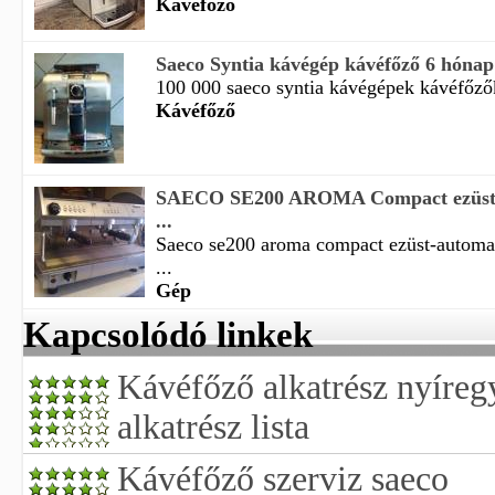
Kávéfőző
Saeco Syntia kávégép kávéfőző 6 hónap
100 000 saeco syntia kávégépek kávéfőzők
Kávéfőző
SAECO SE200 AROMA Compact ezüst a
...
Saeco se200 aroma compact ezüst-automat
...
Gép
Kapcsolódó linkek
Kávéfőző alkatrész nyíre
alkatrész lista
Kávéfőző szerviz saeco