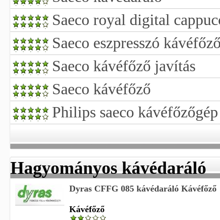
Saeco royal digital cappu
Saeco eszpresszó kávéfőz
Saeco kávéfőző javítás
Saeco kávéfőző
Philips saeco kávéfőzőgép
Hagyományos kávédaráló
Dyras CFFG 085 kávédaráló Kávéfőző
Kávéfőző