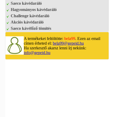
Saeco kávédaráló
Hagyományos kávédaráló
Challenge kávédaráló
Akciós kávédaráló
Saeco kávéfőző tömítés
A termékeket feltöltötte:
bela99
. Ezen az email
címen érheted el:
bela99@gepeid.hu
Ha szerkesztő akarsz lenni írj nekünk:
info@gepeid.hu