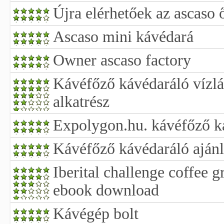
Újra elérhetőek az ascaso 
Ascaso mini kávédará
Owner ascaso factory
Kávéfőző kávédaráló vízl
alkatrész
Expolygon.hu. kávéfőző ká
Kávéfőző kávédaráló aján
Iberital challenge coffee 
ebook download
Kávégép bolt