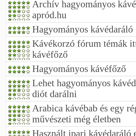
Archív hagyományos kávéd
apród.hu
Hagyományos kávédaráló
Kávékorzó fórum témák i
kávéfőző
Hagyományos kávéfőző
Lehet hagyományos kávéd
diót darálni
Arabica kávébab és egy ré
művészeti még életben
Használt ipari kávédaráló 