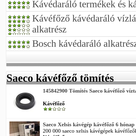
Kávédaráló termékek és k
Kávéfőző kávédaráló vízl
alkatrész
Bosch kávédaráló alkatrés
Saeco kávéfőző tömítés
145842900 Tömítés Saeco kávéfőző vízt
Kávéfőző
Saeco Xelsis kávégép kávéfőző 6 hónap
200 000 saeco xelsis kávégépek kávéfőzők