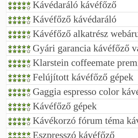
Kávédaráló kávéfőző
Kávéfőző kávédaráló
Kávéfőző alkatrész webár
Gyári garancia kávéfőző v
Klarstein coffeemate pre
Felújított kávéfőző gépek
Gaggia espresso color káv
Kávéfőző gépek
Kávékorzó fórum téma ká
Eszpresszó kávéfőző