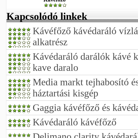
Kapcsolódó linkek
Kávéfőző kávédaráló vízl
alkatrész
Kávédaráló darálók kávé k
kave daralo
Media markt tejhabosító é
háztartási kisgép
Gaggia kávéfőző és kávéda
Kávédaráló kávéfőző
Delimano clarity kávédará