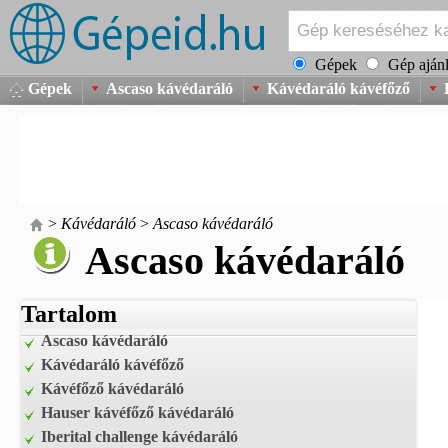
Gépek
Gép ajánl
Gépek
Ascaso kávédaráló
Kávédaráló kávéfőző
>
Kávédaráló
>
Ascaso kávédaráló
Ascaso kávédaráló
Tartalom
Ascaso kávédaráló
Kávédaráló kávéfőző
Kávéfőző kávédaráló
Hauser kávéfőző kávédaráló
Iberital challenge kávédaráló