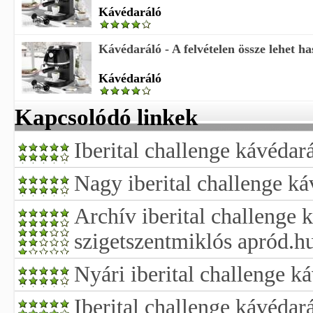
Kávédaráló
Kávédaráló - A felvételen össze lehet has
Kávédaráló
Kapcsolódó linkek
Iberital challenge kávédar
Nagy iberital challenge ká
Archív iberital challenge 
szigetszentmiklós apród.h
Nyári iberital challenge k
Iberital challenge kávédar