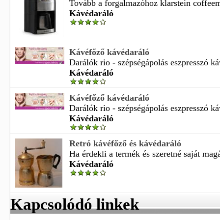
Tovább a forgalmazóhoz klarstein coffeem
Kávédaráló
Kávéfőző kávédaráló
Darálók rio - szépségápolás eszpresszó káv
Kávédaráló
Kávéfőző kávédaráló
Darálók rio - szépségápolás eszpresszó káv
Kávédaráló
Retró kávéfőző és kávédaráló
Ha érdekli a termék és szeretné saját magá
Kávédaráló
Kapcsolódó linkek