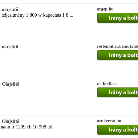
olajsütő
argep.hu
teljesítmény 1 800 w kapacitás 1 8 ...
olajsütő
rottenbiller.bemutato
Olajsütő
netker8.eu
Olajsütő
arukereso.hu
ann fr 1209 cb 10 998 tól