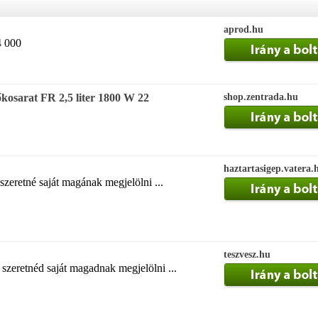
aprod.hu
4 000
kosarat FR 2,5 liter 1800 W 22
shop.zentrada.hu
haztartasigep.vatera.
szeretné saját magának megjelölni ...
teszvesz.hu
 szeretnéd saját magadnak megjelölni ...