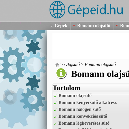
Gépek
Bomann olajsütő
Boma
>
Olajsütő
>
Bomann olajsütő
Bomann olajs
Tartalom
Bomann olajsütő
Bomann kenyérsütő alkatrész
Bomann halogén sütő
Bomann konvekciós sütő
Bomann légkeveréses sütő