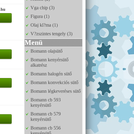
Vga chip (3)
.hu
Figura (1)
Olaj kl?ma (1)
V?zszintes tengely (3)
Menü
Bomann olajsütő
Bomann kenyérsütő
alkatrész
Bomann halogén sütő
Bomann konvekciós sütő
Bomann légkeveréses sütő
Bomann cb 593
kenyérsütő
Bomann cb 579
kenyérsütő
Bomann cb 556
kenyérsütő