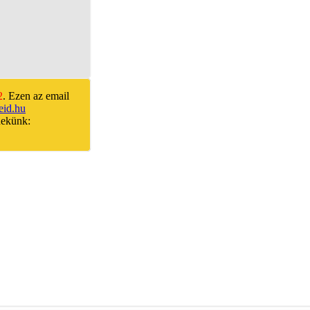
2
. Ezen az email
id.hu
nekünk: