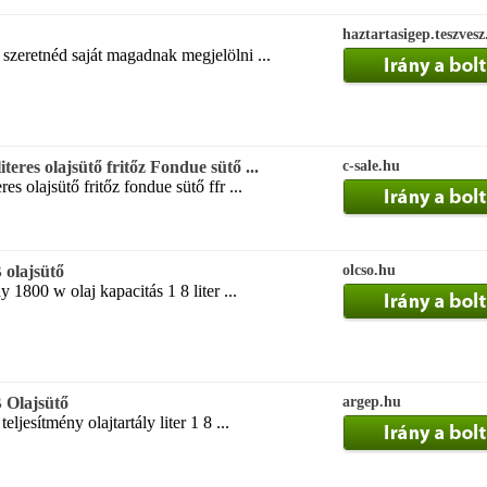
haztartasigep.teszvesz
 szeretnéd saját magadnak megjelölni ...
teres olajsütő fritőz Fondue sütő ...
c-sale.hu
es olajsütő fritőz fondue sütő ffr ...
olajsütő
olcso.hu
 1800 w olaj kapacitás 1 8 liter ...
Olajsütő
argep.hu
eljesítmény olajtartály liter 1 8 ...