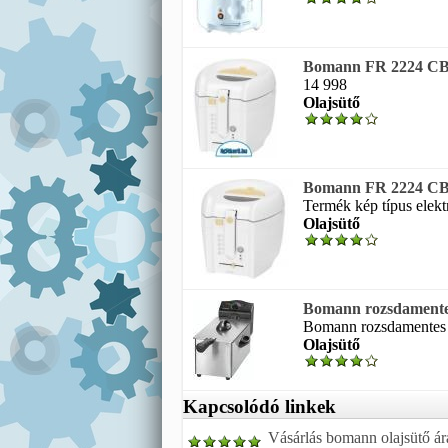
Bomann FR 2224 CB 
14 998
Olajsütő
Bomann FR 2224 CB 
Termék kép típus elekt
Olajsütő
Bomann rozsdamentes
Bomann rozsdamentes ac
Olajsütő
Kapcsolódó linkek
Vásárlás bomann olajsütő ár