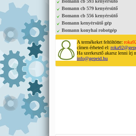
Bomann cb 593 kenyérsütő
Bomann cb 579 kenyérsütő
Bomann cb 556 kenyérsütő
Bomann kenyérsütő gép
Bomann konyhai robotgép
A termékeket feltöltötte:
roka9
címen érheted el:
roka92@gepe
Ha szerkesztő akarsz lenni írj 
info@gepeid.hu