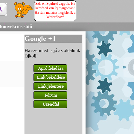
Szia én Squirrel vagyok. Ha
kérdésed van írj nyugodtan!
Ha rám mutatsz megjelenik a
kérdezőbox!
onvekciós sütő
Google +1
Ha szerinted is jó az oldalunk
lájkolj!