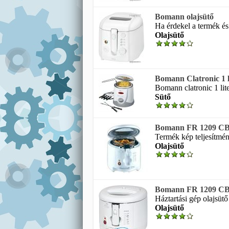
Bomann olajsütő
Ha érdekel a termék és
Olajsütő
Bomann Clatronic 1 li
Bomann clatronic 1 liter
Sütő
Bomann FR 1209 CB 
Termék kép teljesítmény
Olajsütő
Bomann FR 1209 CB 
Háztartási gép olajsütő t
Olajsütő