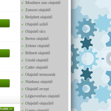
Moulinex uno olajsütő
Zanussi olajsütő
Beépített olajsütő
Olajsütő szűrő
Olajsütő rács
Bertos olajsütő
Zelmer olajsütő
Bifinett olajsütő
Unold olajsütő
Catler olajsütő
Olajsütő termosztát
Nimbusz olajsütő
Olajsütő recept
Légkeveréses olajsütő
Olajsütő olajszűrő
Gastro olajsütő