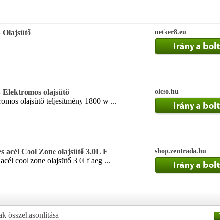
Olajsütő
netker8.eu
Elektromos olajsütő
olcso.hu
romos olajsütő teljesítmény 1800 w ...
 acél Cool Zone olajsütő 3.0L F
shop.zentrada.hu
él cool zone olajsütő 3 0l f aeg ...
ak összehasonlítása