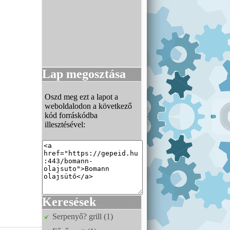
Lap megosztása
Oszd meg ezt a lapot a
weboldalodon a következő
kód forráskódba
illesztésével:
Keresések
Serpenyő? grill (1)