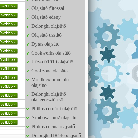
Olajsütő fűtőszál
Olajsütő edény
Delonghi olajsütő
Olajsütő tisztító
Dyras olajsütő
Cookworks olajsütő
Ufesa fr1910 olajsütő
Cool zone olajsütő
Moulinex principio
olajsütő
Delonghi olajsütő
olajleeresztő cső
Philips comfort olajsütő
Nimbusz nim2 olajsütő
Philips cucina olajsütő
Delonghi f18436 olajsütő