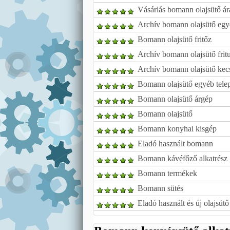
Vásárlás bomann olajsütő ár
Archív bomann olajsütő egyé
Bomann olajsütő fritőz
Archív bomann olajsütő frit
Archív bomann olajsütő kec
Bomann olajsütő egyéb tele
Bomann olajsütő árgép
Bomann olajsütő
Bomann konyhai kisgép
Eladó használt bomann
Bomann kávéfőző alkatrész
Bomann termékek
Bomann sütés
Eladó használt és új olajsüt