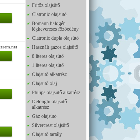
Fritőz olajsütő
Clatronic olajsütő
Bomann halogén
légkeveréses főzőedény
Clatronic dupla olajsütő
Használt gázos olajsütő
terem.net
8 literes olajsütő
1 literes olajsütő
Olajsütő alkatrész
Olajsütő olaj
Philips olajsütő alkatrész
Delonghi olajsütő
alkatrész
Gáz olajsütő
Silvercrest olajsütő
Olajsütő tartály