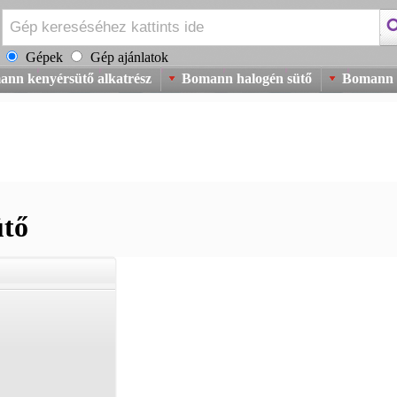
Gépek
Gép ajánlatok
nn kenyérsütő alkatrész
Bomann halogén sütő
Bomann k
ütő