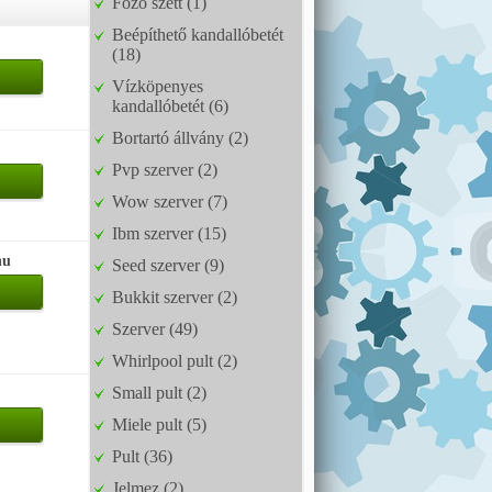
Főző szett (1)
Beépíthető kandallóbetét
(18)
Vízköpenyes
kandallóbetét (6)
Bortartó állvány (2)
Pvp szerver (2)
Wow szerver (7)
Ibm szerver (15)
hu
Seed szerver (9)
Bukkit szerver (2)
Szerver (49)
Whirlpool pult (2)
Small pult (2)
Miele pult (5)
Pult (36)
Jelmez (2)