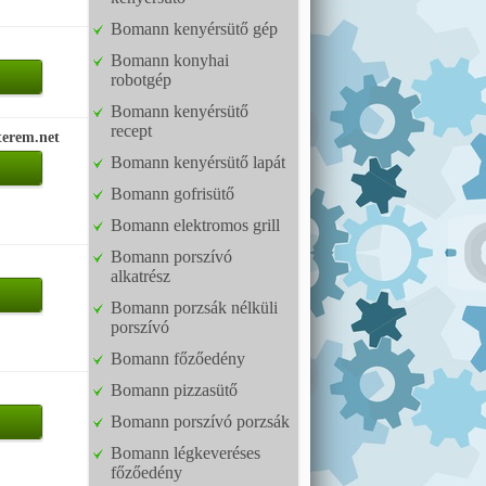
Bomann kenyérsütő gép
Bomann konyhai
robotgép
Bomann kenyérsütő
recept
terem.net
Bomann kenyérsütő lapát
Bomann gofrisütő
Bomann elektromos grill
Bomann porszívó
alkatrész
Bomann porzsák nélküli
porszívó
Bomann főzőedény
Bomann pizzasütő
Bomann porszívó porzsák
Bomann légkeveréses
főzőedény