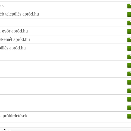
ak
b település apród.hu
u győr apród.hu
skemét apród.hu
pülés apród.hu
ő apróhirdetések