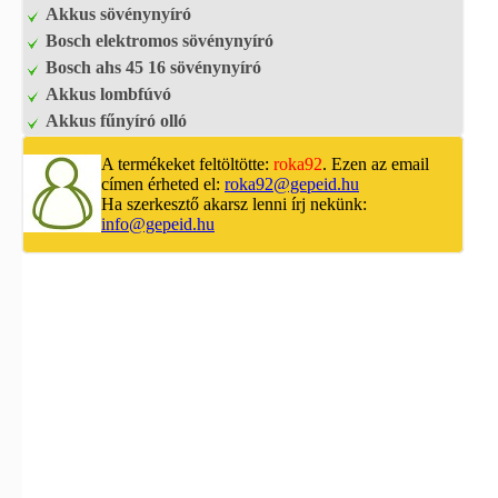
Akkus sövénynyíró
Bosch elektromos sövénynyíró
Bosch ahs 45 16 sövénynyíró
Akkus lombfúvó
Akkus fűnyíró olló
A termékeket feltöltötte:
roka92
. Ezen az email
címen érheted el:
roka92@gepeid.hu
Ha szerkesztő akarsz lenni írj nekünk:
info@gepeid.hu