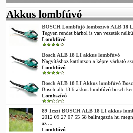
Akkus lombfúvó
BOSCH Lombfújó lombszívó ALB 18 L
Tegyen rendet bárhol is van vezeték nélkül
Lombfúvó
Bosch ALB 18 LI akkus lombfúvó
Nagyításhoz kattintson a képre várható szál
Lombfúvó
Bosch ALB 18 LI Akkus lombfúvó Bosch
Bosch alb 18 li akkus lombfúvó bosch kert
Lombszívó
89 Teszt BOSCH ALB 18 LI akkus lom
2012 09 27 07 55 58 balintgazda hu meg
az ...
Lombfúvó