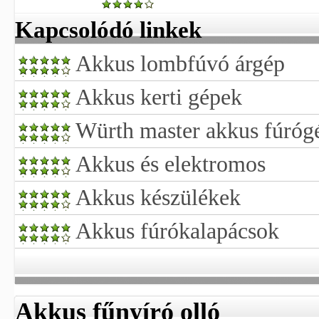
Kapcsolódó linkek
Akkus lombfúvó árgép
Akkus kerti gépek
Würth master akkus fúróg
Akkus és elektromos
Akkus készülékek
Akkus fúrókalapácsok
Akkus fűnyíró olló