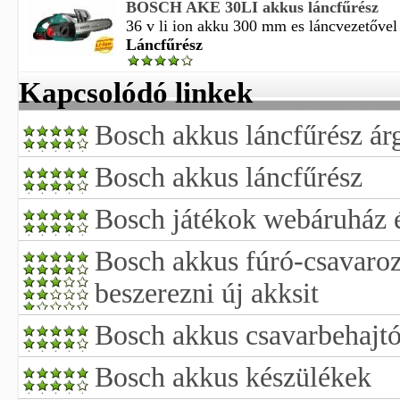
BOSCH AKE 30LI akkus láncfűrész
36 v li ion akku 300 mm es láncvezetővel 
Láncfűrész
Kapcsolódó linkek
Bosch akkus láncfűrész ár
Bosch akkus láncfűrész
Bosch játékok webáruház é
Bosch akkus fúró-csavaro
beszerezni új akksit
Bosch akkus csavarbehajtó
Bosch akkus készülékek