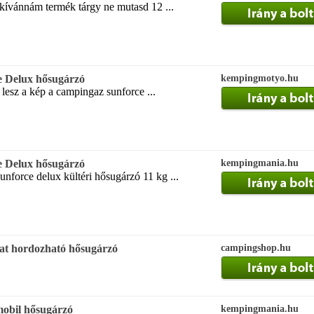
ívánnám termék tárgy ne mutasd 12 ...
 Delux hősugárzó
kempingmotyo.hu
 lesz a kép a campingaz sunforce ...
 Delux hősugárzó
kempingmania.hu
nforce delux kültéri hősugárzó 11 kg ...
 hordozható hősugárzó
campingshop.hu
obil hősugárzó
kempingmania.hu