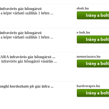
nfravörös gáz hősugárzó
ebolt.hu
a képre várható szállítás 1 héten ...
nfravörös gáz hősugárzó
e-bolt.hu
a képre várható szállítás 1 héten ...
ARA infravörös gáz hősugárzó ...
mennyiazara.hu
 infravörös gáz hősugárzó vásárlás ...
ghi hordozható pb gáz infra ...
hardverapro.hu