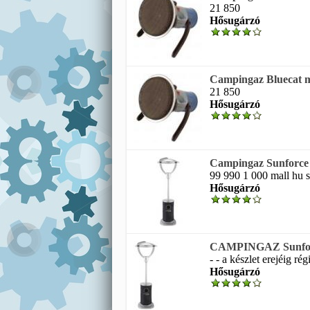
21 850
Hősugárzó
Campingaz Bluecat m
21 850
Hősugárzó
Campingaz Sunforce 
99 990 1 000 mall hu s
Hősugárzó
CAMPINGAZ Sunforce
- - a készlet erejéig ré
Hősugárzó