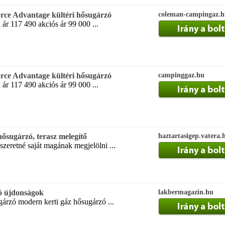
 Advantage kültéri hősugárzó
coleman-campingaz.h
gi ár 117 490 akciós ár 99 000 ...
 Advantage kültéri hősugárzó
campinggaz.hu
gi ár 117 490 akciós ár 99 000 ...
ősugárzó, terasz melegítő
haztartasigep.vatera.
szeretné saját magának megjelölni ...
ó újdonságok
lakbermagazin.hu
árzó modern kerti gáz hősugárzó ...