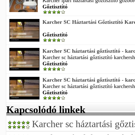
Karcher ipari háztartási gőztisztító gőzbor
Gőztisztító
Karcher SC Háztartási Gőztisztító Ka
Gőztisztító
Karcher SC háztartási gőztisztító - ka
Karcher sc háztartási gőztisztító karchers
Gőztisztító
Karcher SC háztartási gőztisztító - ka
Karcher sc háztartási gőztisztító karchers
Gőztisztító
Kapcsolódó linkek
Karcher sc háztartási gőzti