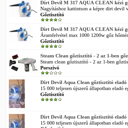
Dirt Devil M 317 AQUA CLEAN kézi gőz
Nagyításhoz kattintson a képre dirt devil v
Gőztisztító
Dirt Devil M 317 AQUA CLEAN kézi gőz
Áramfelvétel max 1000 1200w gőz hőmérsé
Gőztisztító
Steam Clean gőztisztító - 2 az 1-ben gőzti
Steam clean gőztisztító - 2 az 1-ben gőztisz
Porszívó
Dirt Devil Aqua Clean gőztisztító eladó
15 000 teljesen újszerű állapotban eladó eg
Gőztisztító
Dirt Devil Aqua Clean gőztisztító eladó
15 000 teljesen újszerű állapotban eladó eg