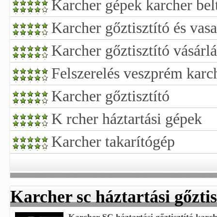
Karcher gépek karcher belt
Karcher gőztisztító és vas
Karcher gőztisztító vásárlá
Felszerelés veszprém karch
Karcher gőztisztító
K rcher háztartási gépek
Karcher takarítógép
Karcher sc háztartási gőztis