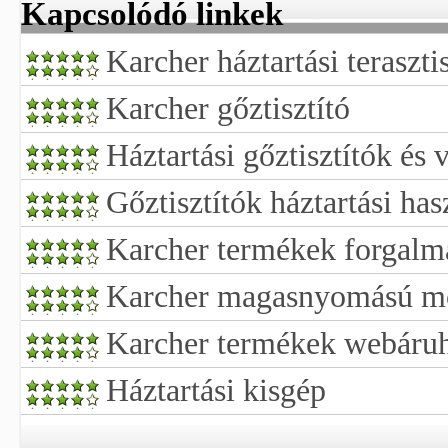
Kapcsolódó linkek
Karcher háztartási terasztis
Karcher gőztisztító
Háztartási gőztisztítók és
Gőztisztítók háztartási has
Karcher termékek forgalma
Karcher magasnyomású m
Karcher termékek webáru
Háztartási kisgép