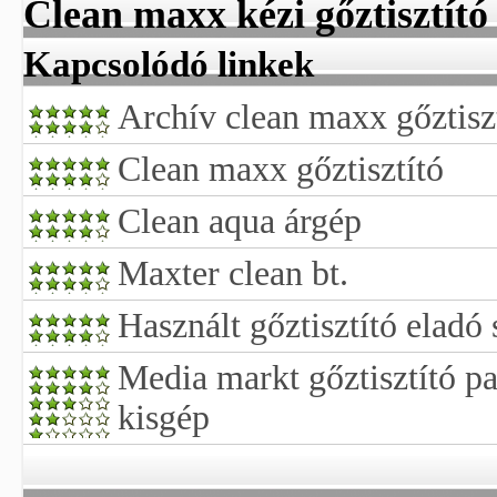
Clean maxx kézi gőztisztító
Kapcsolódó linkek
Archív clean maxx gőztisz
Clean maxx gőztisztító
Clean aqua árgép
Maxter clean bt.
Használt gőztisztító eladó
Media markt gőztisztító pa
kisgép