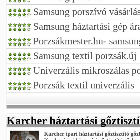
Samsung porszívó vásárlás
Samsung háztartási gép ár
Porzsákmester.hu- samsun
Samsung textil porzsák.új
Univerzális mikroszálas p
Porzsák textil univerzális
Karcher háztartási gőztisztí
Karcher ipari háztartási gőztisztító gő