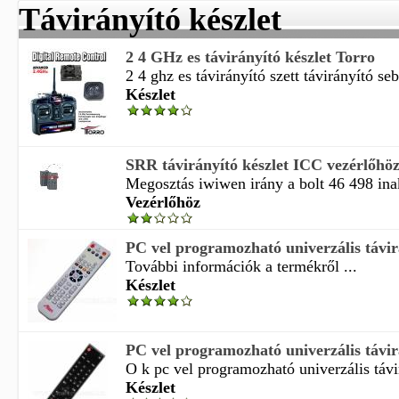
Távirányító készlet
2 4 GHz es távirányító készlet Torro
2 4 ghz es távirányító szett távirányító seb
Készlet
SRR távirányító készlet ICC vezérlőhö
Megosztás iwiwen irány a bolt 46 498 inakt
Vezérlőhöz
PC vel programozható univerzális távirá
További információk a termékről ...
Készlet
PC vel programozható univerzális távirá
O k pc vel programozható univerzális távir
Készlet