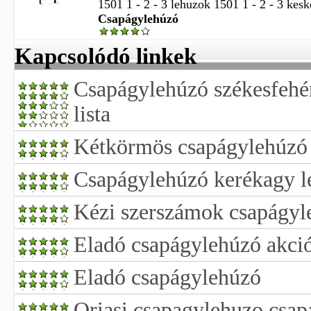
1501 1 - 2 - 3 lehuzok 1501 1 - 2 - 3 kes
Csapágylehúzó
Kapcsolódó linkek
Csapágylehúzó székesfehé
lista
Kétkörmös csapágylehúzó
Csapágylehúzó kerékagy l
Kézi szerszámok csapágyl
Eladó csapágylehúzó akci
Eladó csapágylehúzó
Oriasi csapagylehuzo csap