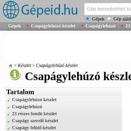
Gépek
Gép ajánl
Gépek
Csapágylehúzó készlet
Csapágylehúzó
23
>
Készlet
>
Csapágylehúzó készlet
Csapágylehúzó készl
Tartalom
Csapágylehúzó készlet
Csapágylehúzó
23 részes fondü készlet
Csapágy szerelő készlet
Csapágy felütő készlet