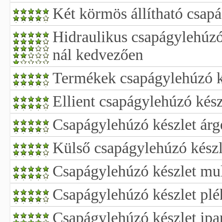
Két körmös állítható csap
Hidraulikus csapágylehúzó
nál kedvezően
Termékek csapágylehúzó k
Ellient csapágylehúzó kész
Csapágylehúzó készlet árg
Külső csapágylehúzó készl
Csapágylehúzó készlet mul
Csapágylehúzó készlet pl
Csapágylehúzó készlet ipa