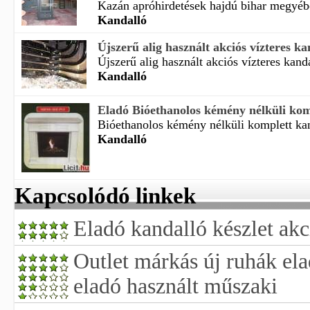
Kazán apróhirdetések hajdú bihar megyébő 
Kandalló
Újszerű alig használt akciós vízteres kan
Újszerű alig használt akciós vízteres kanda
Kandalló
Eladó Bióethanolos kémény nélküli kom
Bióethanolos kémény nélküli komplett kan
Kandalló
Kapcsolódó linkek
Eladó kandalló készlet akc
Outlet márkás új ruhák ela
eladó használt műszaki