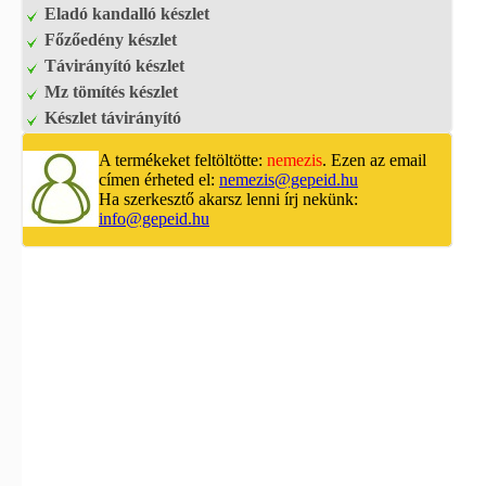
Eladó kandalló készlet
Főzőedény készlet
Távirányító készlet
Mz tömítés készlet
Készlet távirányító
A termékeket feltöltötte:
nemezis
. Ezen az email
címen érheted el:
nemezis@gepeid.hu
Ha szerkesztő akarsz lenni írj nekünk:
info@gepeid.hu