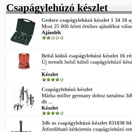
Csapágylehúzó készlet
Gedore csapágylehúzó készlet 1 34 10 
Most 25 000 felett értékes ajándékot válasz
Ajándék
Belső külső csapágylehúzó készlet 16 rész
Új termék belső külső csapágylehúzó készl
...
Készlet
Csapágylehúzó készlet
Márka möller germany doboz tartalma 3d
db ...
Készlet
3db os csapágylehúzó készlet 831030 0
Átfordítható kétkörmös csapágylehúzó e