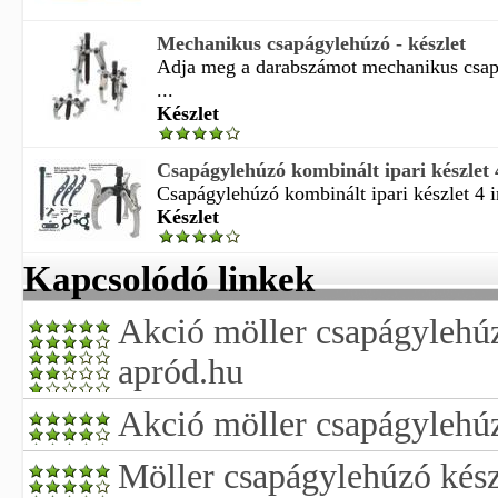
Mechanikus csapágylehúzó - készlet
Adja meg a darabszámot mechanikus csapá
...
Készlet
Csapágylehúzó kombinált ipari készlet 
Csapágylehúzó kombinált ipari készlet 4 i
Készlet
Kapcsolódó linkek
Akció möller csapágylehúz
apród.hu
Akció möller csapágylehúz
Möller csapágylehúzó kész