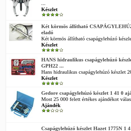
...
Készlet
Két körmös állítható CSAPÁGYLEHÚZ
eladó
Két körmös állítható csapágylehúzó készlet
Készlet
HANS hidraulikus csapágylehúzó készle
GPH22 ...
Hans hidraulikus csapágylehúzó készlet 20
Készlet
Gedore csapágylehúzó készlet 1 41 0 a
Most 25 000 felett értékes ajándékot válasz
Ajándék
Csapágylehúzó készlet Hazet 1775N 1 4