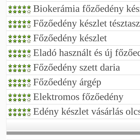
Biokerámia főzőedény kés
Főzőedény készlet tésztas
Főzőedény készlet
Eladó használt és új főző
Főzőedény szett daria
Főzőedény árgép
Elektromos főzőedény
Edény készlet vásárlás olc