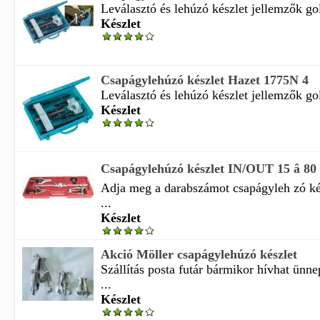
Leválasztó és lehúzó készlet jellemzők gol
Készlet
Csapágylehúzó készlet Hazet 1775N 4
Leválasztó és lehúzó készlet jellemzők gol
Készlet
Csapágylehúzó készlet IN/OUT 15 â 80
Adja meg a darabszámot csapágyleh zó kés
...
Készlet
Akció Möller csapágylehúzó készlet
Szállítás posta futár bármikor hívhat ün
...
Készlet