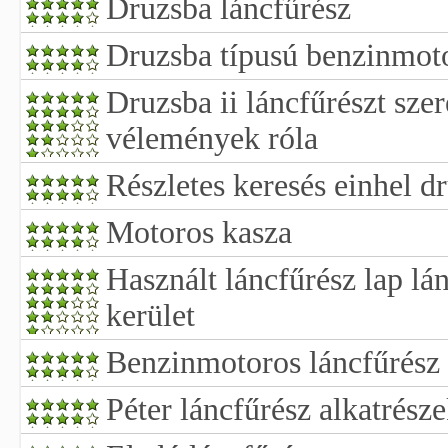
Druzsba láncfűrész
Druzsba típusú benzinmoto
Druzsba ii láncfűrészt sze
vélemények róla
Részletes keresés einhel d
Motoros kasza
Használt láncfűrész lap lán
kerület
Benzinmotoros láncfűrész 
Péter láncfűrész alkatrész