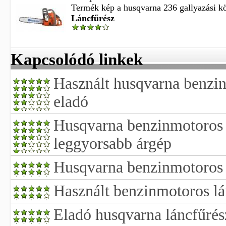
Termék kép a husqvarna 236 gallyazási kö
Láncfűrész
Kapcsolódó linkek
Használt husqvarna benzin
eladó
Husqvarna benzinmotoros l
leggyorsabb árgép
Husqvarna benzinmotoros l
Használt benzinmotoros lá
Eladó husqvarna láncfűrés