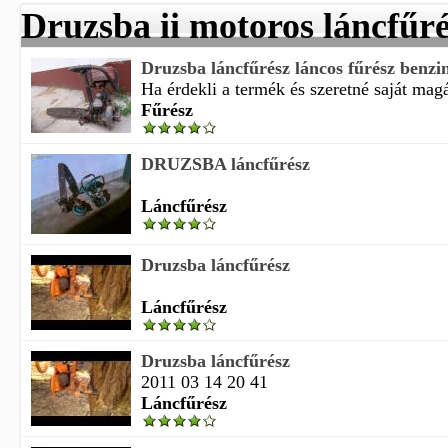
Druzsba ii motoros láncfűr
Druzsba láncfűrész láncos fűrész benzi
Ha érdekli a termék és szeretné saját magá
Fűrész
DRUZSBA láncfűrész
Láncfűrész
Druzsba láncfűrész
Láncfűrész
Druzsba láncfűrész
2011 03 14 20 41
Láncfűrész