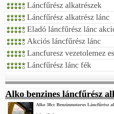
Láncfűrész alkatrészek
Láncfűrész alkatrész lánc
Eladó láncfűrész lánc akci
Akciós láncfűrész lánc
Lancfuresz vezetolemez es
Láncfűrész lánc fék
Alko benzines láncfűrész al
Alko 38cc Benzinmotoros Láncfűrész al