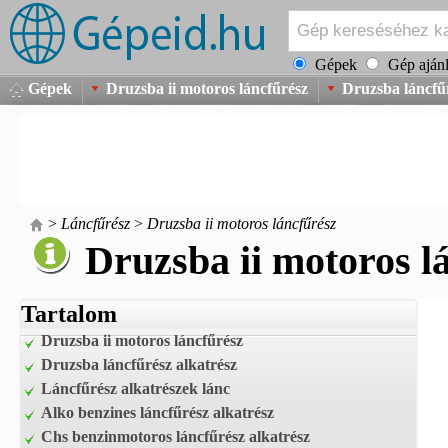
Gépek
Gép ajánl
Gépek
Druzsba ii motoros láncfűrész
Druzsba láncfűr
>
Láncfűrész
>
Druzsba ii motoros láncfűrész
Druzsba ii motoros l
Tartalom
Druzsba ii motoros láncfűrész
Druzsba láncfűrész alkatrész
Láncfűrész alkatrészek lánc
Alko benzines láncfűrész alkatrész
Chs benzinmotoros láncfűrész alkatrész