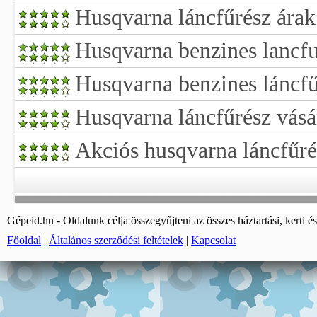
Husqvarna láncfűrész árak
Husqvarna benzines lancfu
Husqvarna benzines láncfű
Husqvarna láncfűrész vásá
Akciós husqvarna láncfűré
Gépeid.hu - Oldalunk célja összegyűjteni az összes háztartási, kerti és
Főoldal
|
Általános szerződési feltételek
|
Kapcsolat