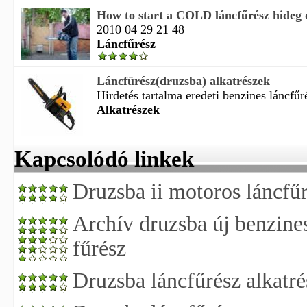
How to start a COLD láncfűrész hideg 
2010 04 29 21 48
Láncfűrész
Láncfürész(druzsba) alkatrészek
Hirdetés tartalma eredeti benzines láncfűré
Alkatrészek
Kapcsolódó linkek
Druzsba ii motoros láncfű
Archív druzsba új benzines
fűrész
Druzsba láncfűrész alkatré