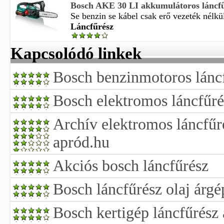
Bosch AKE 30 LI akkumulátoros láncf
Se benzin se kábel csak erő vezeték nélkül
Láncfűrész
Kapcsolódó linkek
Bosch benzinmotoros lánc
Bosch elektromos láncfűré
Archív elektromos láncfűr
apród.hu
Akciós bosch láncfűrész
Bosch láncfűrész olaj árgé
Bosch kertigép láncfűrész 