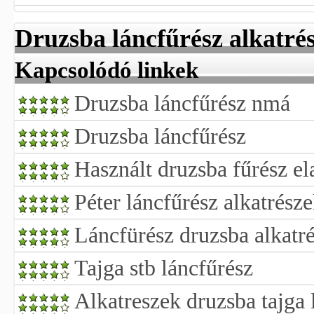
Druzsba láncfűrész alkatré
Kapcsolódó linkek
Druzsba láncfűrész nmá
Druzsba láncfűrész
Használt druzsba fűrész el
Péter láncfűrész alkatrész
Láncfürész druzsba alkatr
Tajga stb láncfűrész
Alkatreszek druzsba tajga