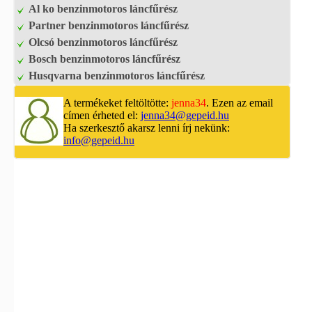
Al ko benzinmotoros láncfűrész
Partner benzinmotoros láncfűrész
Olcsó benzinmotoros láncfűrész
Bosch benzinmotoros láncfűrész
Husqvarna benzinmotoros láncfűrész
A termékeket feltöltötte:
jenna34
. Ezen az email
címen érheted el:
jenna34@gepeid.hu
Ha szerkesztő akarsz lenni írj nekünk:
info@gepeid.hu