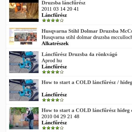
Druzsba láncfűrész
2011 03 14 20 41
Láncfűrész
Husqvarna Stihl Dolmar Druzsba McCul
Husqvarna stihl dolmar druzsba mcculloch 
Alkatrészek
Láncfűrész Druzsba 4a rönkvágó
Aprod hu
Láncfűrész
How to start a COLD láncfűrész / hideg
Láncfűrész
How to start a COLD láncfűrész hideg 
2010 04 29 21 48
Láncfűrész