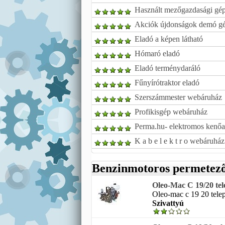
Használt mezőgazdasági gé
Akciók újdonságok demó g
Eladó a képen látható
Hómaró eladó
Eladó terménydaráló
Fűnyírótraktor eladó
Szerszámmester webáruház
Profikisgép webáruház
Perma.hu- elektromos kenőa
K a b e l e k t r o webáruház
Benzinmotoros permetező
Oleo-Mac C 19/20 tel
Oleo-mac c 19 20 telep
Szivattyú