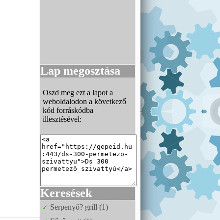
Lap megosztása
Oszd meg ezt a lapot a
weboldalodon a következő
kód forráskódba
illesztésével:
Keresések
Serpenyő? grill (1)