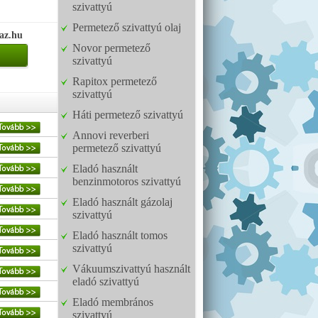
szivattyú
Permetező szivattyú olaj
az.hu
Novor permetező
szivattyú
Rapitox permetező
szivattyú
Háti permetező szivattyú
Annovi reverberi
permetező szivattyú
Eladó használt
benzinmotoros szivattyú
Eladó használt gázolaj
szivattyú
Eladó használt tomos
szivattyú
Vákuumszivattyú használt
eladó szivattyú
Eladó membrános
szivattyú