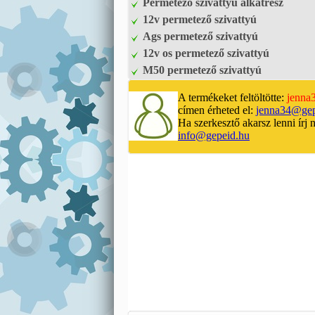
Permetező szivattyú alkatrész
12v permetező szivattyú
Ags permetező szivattyú
12v os permetező szivattyú
M50 permetező szivattyú
A termékeket feltöltötte:
jenna
címen érheted el:
jenna34@gep
Ha szerkesztő akarsz lenni írj 
info@gepeid.hu