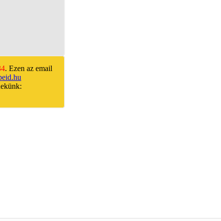
34
. Ezen az email
eid.hu
nekünk: