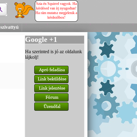
Szia én Squirrel vagyok. Ha
kérdésed van írj nyugodtan!
Ha rám mutatsz megjelenik a
kérdezőbox!
szivattyú
Google +1
Ha szerinted is jó az oldalunk
lájkolj!