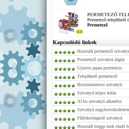
PERMETEZŐ TELEP
Permetező telepíthető 
Permetező
Kapcsolódó linkek
Használt permetező szivatty
Permetező szivattyú árgép
Ujszeru japan permetezo
Telepíthető permetező
Benzinmotoros szivattyú
Szivattyú képes leírás
Al ko szivattyú alkatrész
Szivattyú nagykereskedelem
Fűtéskeringtető szivattyú
Használt briggs tank eladó 