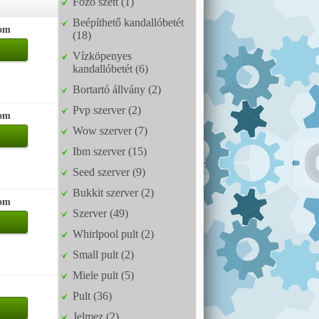
Főző szett (1)
Beépíthető kandallóbetét
com
(18)
Vízköpenyes
kandallóbetét (6)
Bortartó állvány (2)
Pvp szerver (2)
com
Wow szerver (7)
Ibm szerver (15)
Seed szerver (9)
Bukkit szerver (2)
com
Szerver (49)
Whirlpool pult (2)
Small pult (2)
Miele pult (5)
Pult (36)
Jelmez (2)