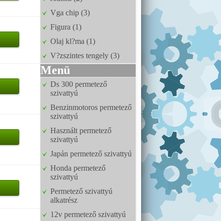
Vga chip (3)
Figura (1)
Olaj kl?ma (1)
V?zszintes tengely (3)
Menü
Ds 300 permetező
szivattyú
Benzinmotoros permetező
szivattyú
Használt permetező
szivattyú
Japán permetező szivattyú
Honda permetező
szivattyú
Permetező szivattyú
alkatrész
12v permetező szivattyú