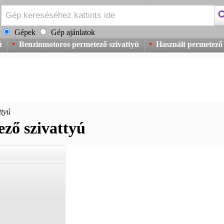
Gépek
Gép ajánlatok
ú
Benzinmotoros permetező szivattyú
Használt permetező 
ttyú
ző szivattyú