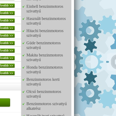
Einhell benzinmotoros
szivattyú
Használt benzinmotoros
szivattyú
Hitachi benzinmotoros
szivattyú
Güde benzinmotoros
szivattyú
Makita benzinmotoros
szivattyú
Honda benzinmotoros
szivattyú
Benzinmotoros kerti
szivattyú
Olcsó benzinmotoros
szivattyú
Benzinmotoros szivattyú
alkatrész
Használt ipari szivattyú