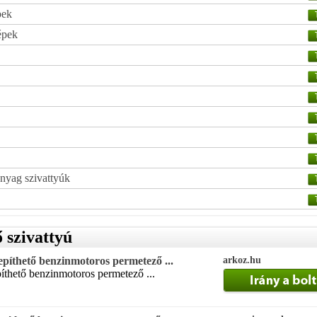
pek
épek
nyag szivattyúk
 szivattyú
epíthető benzinmotoros permetező ...
arkoz.hu
íthető benzinmotoros permetező ...