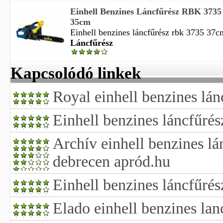
Einhell Benzines Láncfűrész RBK 373
35cm
Einhell benzines láncfűrész rbk 3735 37c
Láncfűrész
Kapcsolódó linkek
Royal einhell benzines lán
Einhell benzines láncfűrés
Archív einhell benzines lán
debrecen apród.hu
Einhell benzines láncfűrés
Elado einhell benzines lan