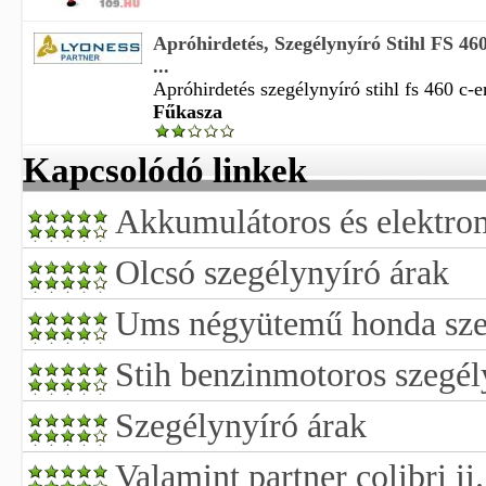
Apróhirdetés, Szegélynyíró Stihl FS 
...
Apróhirdetés szegélynyíró stihl fs 460 c-e
Fűkasza
Kapcsolódó linkek
Akkumulátoros és elektro
Olcsó szegélynyíró árak
Ums négyütemű honda sze
Stih benzinmotoros szegél
Szegélynyíró árak
Valamint partner colibri ii