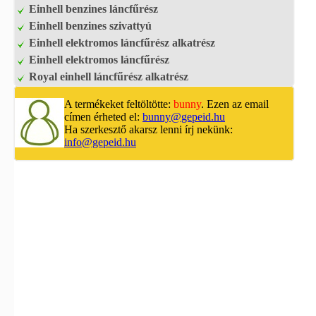
Einhell benzines láncfűrész
Einhell benzines szivattyú
Einhell elektromos láncfűrész alkatrész
Einhell elektromos láncfűrész
Royal einhell láncfűrész alkatrész
A termékeket feltöltötte:
bunny
. Ezen az email
címen érheted el:
bunny@gepeid.hu
Ha szerkesztő akarsz lenni írj nekünk:
info@gepeid.hu