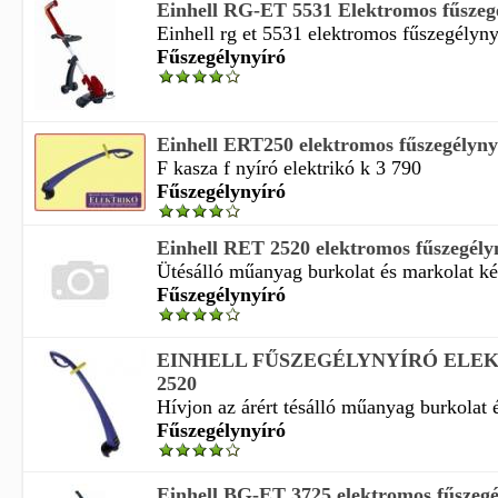
Einhell RG-ET 5531 Elektromos fűszeg
Einhell rg et 5531 elektromos fűszegélyny
Fűszegélynyíró
Einhell ERT250 elektromos fűszegélyny
F kasza f nyíró elektrikó k 3 790
Fűszegélynyíró
Einhell RET 2520 elektromos fűszegély
Ütésálló műanyag burkolat és markolat ké
Fűszegélynyíró
EINHELL FŰSZEGÉLYNYÍRÓ ELE
2520
Hívjon az árért tésálló műanyag burkolat é
Fűszegélynyíró
Einhell BG-ET 3725 elektromos fűszegé