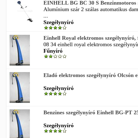
EINHELL BG BC 30 S Benzinmotoros s
Alumínium szár 2 szálas automatikus dam
...
Szegélynyíró
Einhell Royal elektromos szegélynyíró, 
08 34 einhell royal elektromos szegélynyír
Fűnyíró
Eladó elektromos szegélynyíró Olcsón el
Szegélynyíró
Benzines szegélynyíró Einhell BG-PT 
Szegélynyíró