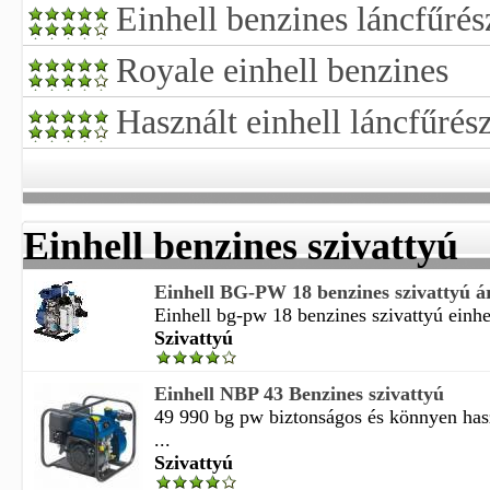
Einhell benzines láncfűrés
Royale einhell benzines
Használt einhell láncfűrész
Einhell benzines szivattyú
Einhell BG-PW 18 benzines szivattyú á
Einhell bg-pw 18 benzines szivattyú einhe
Szivattyú
Einhell NBP 43 Benzines szivattyú
49 990 bg pw biztonságos és könnyen has
...
Szivattyú