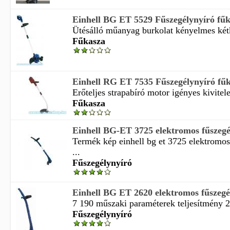
Einhell BG ET 5529 Fűszegélynyíró fű
Ütésálló műanyag burkolat kényelmes kétk
Fűkasza
Einhell RG ET 7535 Fűszegélynyíró fű
Erőteljes strapabíró motor igényes kivitele
Fűkasza
Einhell BG-ET 3725 elektromos fűszegé
Termék kép einhell bg et 3725 elektromos
...
Fűszegélynyíró
Einhell BG ET 2620 elektromos fűszegé
7 190 műszaki paraméterek teljesítmény 26
Fűszegélynyíró