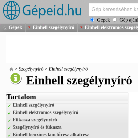
Gépek
Gép ajánl
Gépek
Einhell szegélynyíró
Einhell elektromos szegél
>
Szegélynyíró
>
Einhell szegélynyíró
Einhell szegélynyíró
Tartalom
Einhell szegélynyíró
Einhell elektromos szegélynyíró
Fűkasza szegélynyíró
Szegélynyíró és fűkasza
Einhell benzines láncfűrész alkatrész