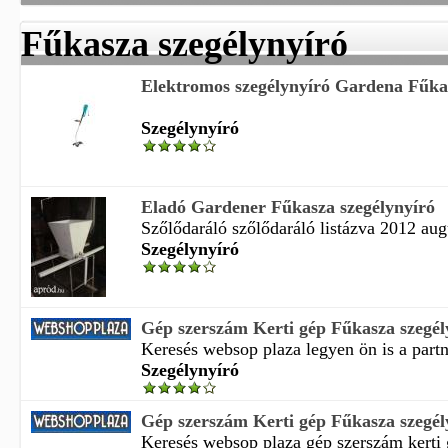
Fűkasza szegélynyíró
Elektromos szegélynyíró Gardena Fűkas
Szegélynyíró
Eladó Gardener Fűkasza szegélynyíró
Szőlődaráló szőlődaráló listázva 2012 augu
Szegélynyíró
Gép szerszám Kerti gép Fűkasza szegé
Keresés websop plaza legyen ön is a partn
Szegélynyíró
Gép szerszám Kerti gép Fűkasza szegély
Keresés websop plaza gép szerszám kerti g