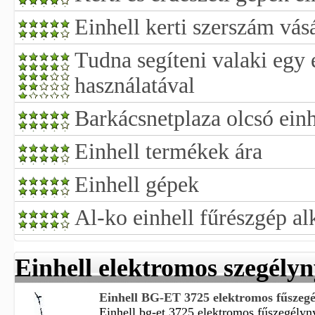
Einhell kerti szerszám vás
Tudna segíteni valaki egy 
használatával
Barkácsnetplaza olcsó ein
Einhell termékek ára
Einhell gépek
Al-ko einhell fűrészgép al
Einhell elektromos szegélyn
Einhell BG-ET 3725 elektromos fűszegé
Einhell bg-et 3725 elektromos fűszegélynyí