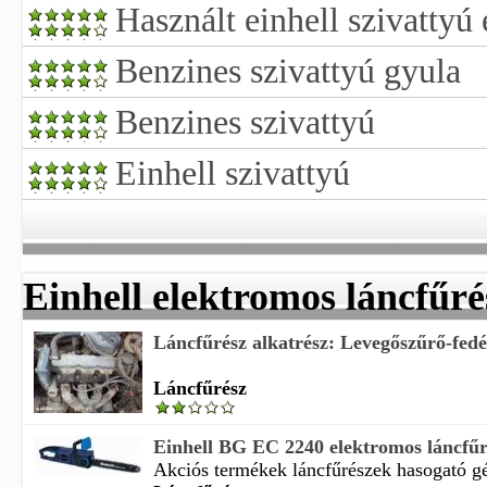
Használt einhell szivattyú
Benzines szivattyú gyula
Benzines szivattyú
Einhell szivattyú
Einhell elektromos láncfűré
Láncfűrész alkatrész: Levegőszűrő-fedé
Láncfűrész
Einhell BG EC 2240 elektromos láncfű
Akciós termékek láncfűrészek hasogató gép