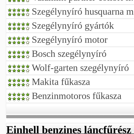
Szegélynyíró husquarna 
Szegélynyíró gyártók
Szegélynyíró motor
Bosch szegélynyíró
Wolf-garten szegélynyíró
Makita fűkasza
Benzinmotoros fűkasza
Einhell benzines láncfűrész