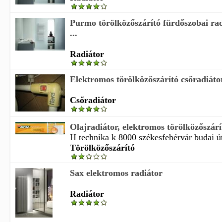
Purmo törölközőszárító fürdőszobai ra
...
Radiátor
Elektromos törölközőszárító csőradiáto
Csőradiátor
Olajradiátor, elektromos törölközőszárí
H technika k 8000 székesfehérvár budai út 
Törölközőszárító
Sax elektromos radiátor
Radiátor