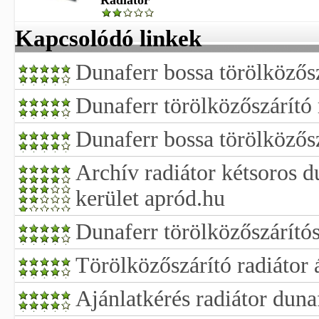
Radiátor
Kapcsolódó linkek
Dunaferr bossa törölközősz
Dunaferr törölközőszárító 
Dunaferr bossa törölközősz
Archív radiátor kétsoros du
kerület apród.hu
Dunaferr törölközőszárítós
Törölközőszárító radiátor 
Ajánlatkérés radiátor duna