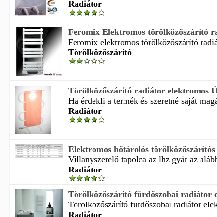
Radiátor
Feromix Elektromos törölközőszárító rad
Feromix elektromos törölközőszárító radiá
Törölközőszárító
Törölközőszárító radiátor elektromos Ú
Ha érdekli a termék és szeretné saját magá
Radiátor
Elektromos hőtárolós törölközőszárítós 
Villanyszerelő tapolca az lhz gyár az alább
Radiátor
Törölközőszárító fürdőszobai radiátor e
Törölközőszárító fürdőszobai radiátor elek
Radiátor