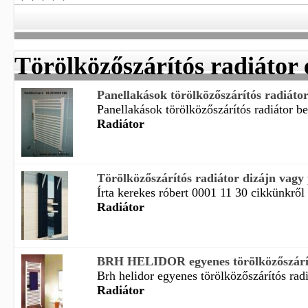
Törölközőszárítós radiátor
Panellakások törölközőszárítós radiátor 
Panellakások törölközőszárítós radiátor bek
Radiátor
Törölközőszárítós radiátor dizájn vag
Írta kerekes róbert 0001 11 30 cikkünkről
Radiátor
BRH HELIDOR egyenes törölközőszárító
Brh helidor egyenes törölközőszárítós rad
Radiátor