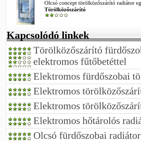
Olcsó concept törölközőszárító radiátor eg
Törölközőszárító
Kapcsolódó linkek
Törölközőszárító fürdőszob
elektromos fűtőbetéttel
Elektromos fürdőszobai tör
Elektromos törölközőszárít
Elektromos törölközőszárí
Elektromos hőtárolós radiá
Olcsó fürdőszobai radiátor