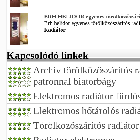
BRH HELIDOR egyenes törölközőszárító
Brh helidor egyenes törölközőszárítós rad
Radiátor
Kapcsolódó linkek
Archív törölközőszárítós r
patronnal biatorbágy
Elektromos radiátor fürdő
Elektromos hőtárolós radi
Törölközőszárítós radiátor