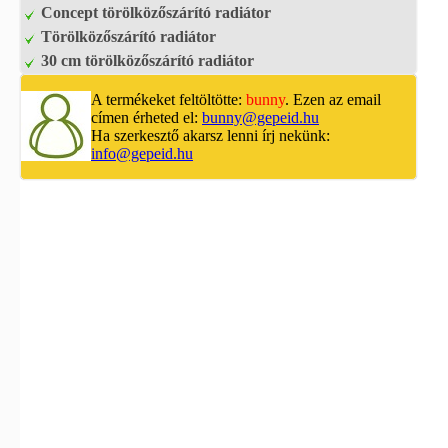
Concept törölközőszárító radiátor
Törölközőszárító radiátor
30 cm törölközőszárító radiátor
A termékeket feltöltötte:
bunny
. Ezen az email
címen érheted el:
bunny@gepeid.hu
Ha szerkesztő akarsz lenni írj nekünk:
info@gepeid.hu