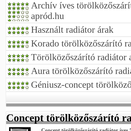
Archív íves törölközőszárít
apród.hu
Használt radiátor árak
Korado törölközőszárító ra
Törölközőszárító radiátor 
Aura törölközőszárító radi
Géniusz-concept törölközős
Concept törölközőszárító r
Concept törölközőszárító radiátor íves