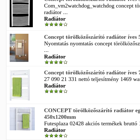
Com_vm2watchdog_watchdog concept tör
radiátor ...
Radiátor
Concept törölközőszárító radiátor íve
Nyomtatás nyomtatás concept törölközőszá
...
Radiátor
Concept törölközőszárító radiátor íves
27 090 21 331 nettó teljesítmény 1469 watt
Radiátor
CONCEPT törölközőszárító radiátor e
450x1200mm
Futesplaza 02428 akciós termékek bruttó 1
Radiátor