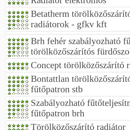
Radiator elektromos
Betatherm törölközőszárít
radiátorok - gfkv kft
Brh fehér szabályozható f
törölközőszárítós fürdőszo
Concept törölközőszárító r
Bontattlan törölközőszárít
fűtőpatron stb
Szabályozható fűtőteljesí
fűtőpatron brh
Törölközőszárító radiátor