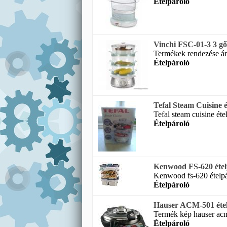
Ételpároló
Vinchi FSC-01-3 3 gőz
Termékek rendezése ár 
Ételpároló
Tefal Steam Cuisine é
Tefal steam cuisine étel
Ételpároló
Kenwood FS-620 étel
Kenwood fs-620 ételpár
Ételpároló
Hauser ACM-501 éte
Termék kép hauser acm
Ételpároló