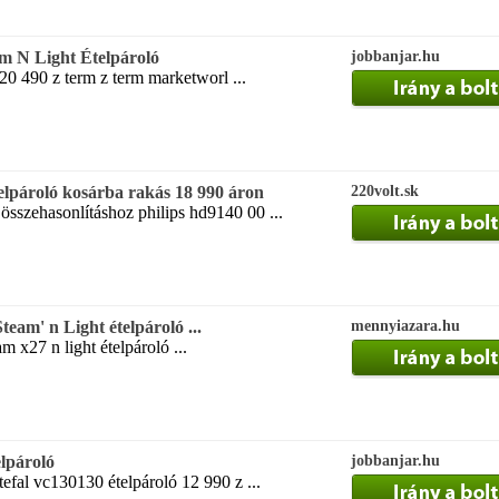
m N Light Ételpároló
jobbanjar.hu
0 490 z term z term marketworl ...
elpároló kosárba rakás 18 990 áron
220volt.sk
sszehasonlításhoz philips hd9140 00 ...
eam' n Light ételpároló ...
mennyiazara.hu
m x27 n light ételpároló ...
lpároló
jobbanjar.hu
fal vc130130 ételpároló 12 990 z ...