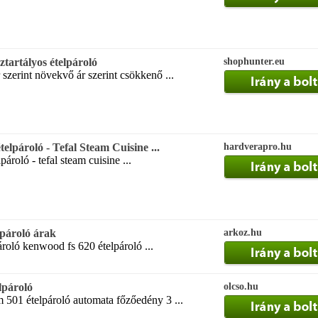
tartályos ételpároló
shophunter.eu
szerint növekvő ár szerint csökkenő ...
telpároló - Tefal Steam Cuisine ...
hardverapro.hu
pároló - tefal steam cuisine ...
pároló árak
arkoz.hu
oló kenwood fs 620 ételpároló ...
lpároló
olcso.hu
 501 ételpároló automata főzőedény 3 ...