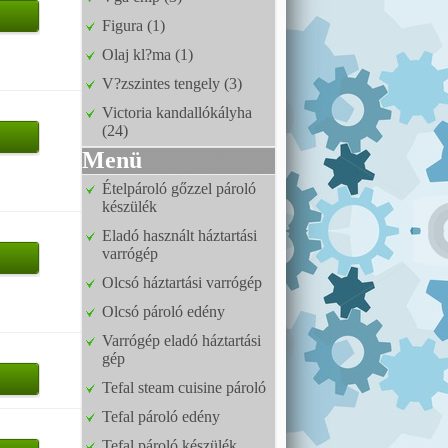
Figura (1)
Olaj kl?ma (1)
V?zszintes tengely (3)
Victoria kandallókályha
(24)
Menü
Ételpároló gőzzel pároló
készülék
Eladó használt háztartási
varrógép
Olcsó háztartási varrógép
Olcsó pároló edény
Varrógép eladó háztartási
gép
Tefal steam cuisine pároló
Tefal pároló edény
Tefal pároló készülék