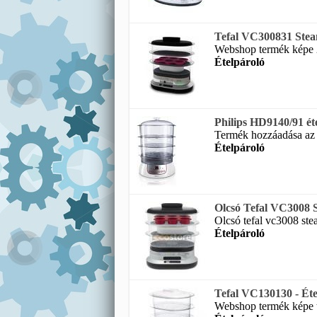
Tefal VC300831 Stea
Webshop termék képe 2
Ételpároló
Philips HD9140/91 ét
Termék hozzáadása az ö
Ételpároló
Olcsó Tefal VC3008 St
Olcsó tefal vc3008 stea
Ételpároló
Tefal VC130130 - Éte
Webshop termék képe te