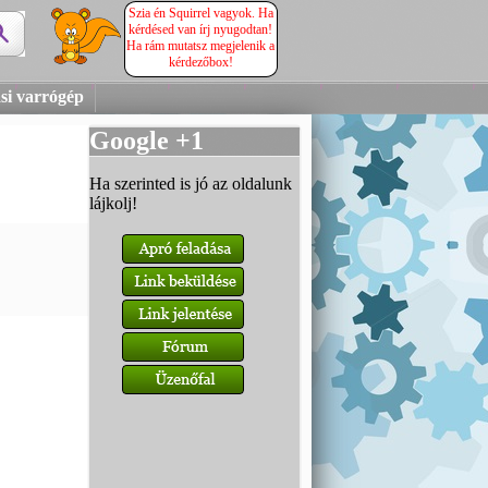
Szia én Squirrel vagyok. Ha
kérdésed van írj nyugodtan!
Ha rám mutatsz megjelenik a
kérdezőbox!
ási varrógép
Google +1
Ha szerinted is jó az oldalunk
lájkolj!