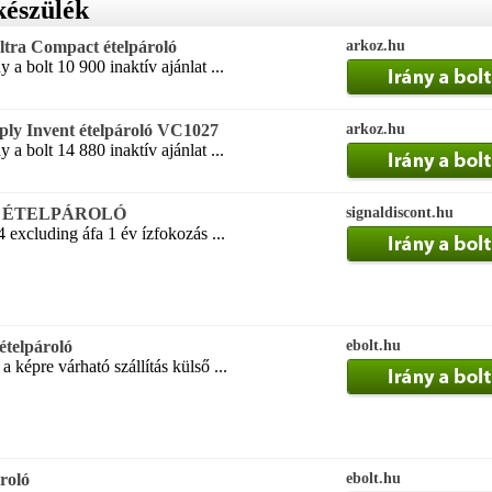
készülék
ra Compact ételpároló
arkoz.hu
a bolt 10 900 inaktív ajánlat ...
ply Invent ételpároló VC1027
arkoz.hu
a bolt 14 880 inaktív ajánlat ...
70 ÉTELPÁROLÓ
signaldiscont.hu
 excluding áfa 1 év ízfokozás ...
ételpároló
ebolt.hu
a képre várható szállítás külső ...
roló
ebolt.hu