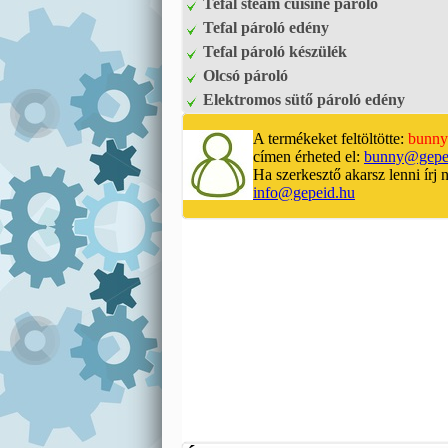
Tefal steam cuisine pároló
Tefal pároló edény
Tefal pároló készülék
Olcsó pároló
Elektromos sütő pároló edény
A termékeket feltöltötte:
bunny
címen érheted el:
bunny@gepe
Ha szerkesztő akarsz lenni írj 
info@gepeid.hu