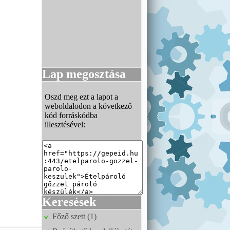
Lap megosztása
Oszd meg ezt a lapot a
weboldalodon a következő
kód forráskódba
illesztésével:
Keresések
Főző szett (1)