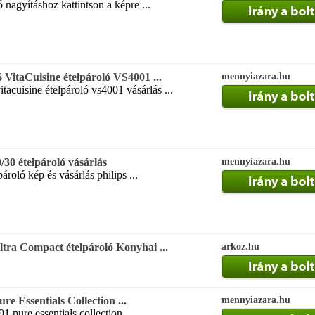
ó nagyításhoz kattintson a képre ...
 VitaCuisine ételpároló VS4001 ...
mennyiazara.hu
tacuisine ételpároló vs4001 vásárlás ...
/30 ételpároló vásárlás
mennyiazara.hu
ároló kép és vásárlás philips ...
a Compact ételpároló Konyhai ...
arkoz.hu
re Essentials Collection ...
mennyiazara.hu
1 pure essentials collection ...