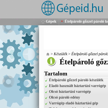
Gépek
Ételpároló gőzzel pároló k
>
Készülék
>
Ételpároló gőzzel párol
Ételpároló gőz
Tartalom
Ételpároló gőzzel pároló készülék
Eladó használt háztartási varrógép
Olcsó háztartási varrógép
Olcsó pároló edény
Varrógép eladó háztartási gép