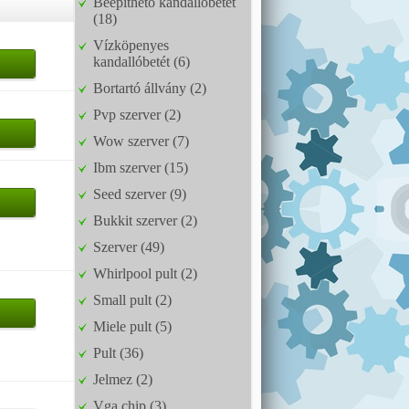
Beépíthető kandallóbetét
(18)
Vízköpenyes
kandallóbetét (6)
Bortartó állvány (2)
Pvp szerver (2)
Wow szerver (7)
Ibm szerver (15)
Seed szerver (9)
Bukkit szerver (2)
Szerver (49)
Whirlpool pult (2)
Small pult (2)
Miele pult (5)
Pult (36)
Jelmez (2)
Vga chip (3)