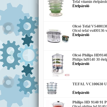
Tefal vitamin ételpárol
Ételpároló
Olcsó Tefal VS400136
Olcsó tefal vs400136 vi
Ételpároló
Olcsó Philips HD9140
Philips hd9140 30 ételp
Ételpároló
TEFAL VC100630 Ultr
Ételpároló
Philips HD 9140 91 Pu
Olcsó philips hd 9140 9