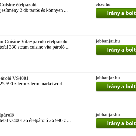
Cuisine ételpároló
olcso.hu
esítmény 2 db tartós és könnyen ...
 Cuisine Vita+pároló ételpároló
jobbanjar.hu
fal 330 steam cuisine vita pároló ...
pároló VS4001
jobbanjar.hu
5 590 z term z term marketworl ...
lpároló
jobbanjar.hu
fal vs400136 ételpároló 26 990 z ...