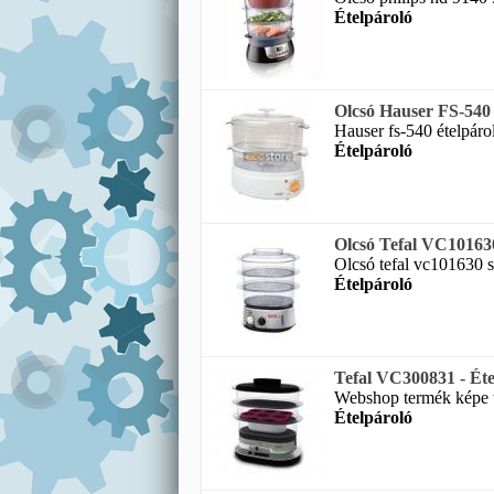
Ételpároló
Olcsó Hauser FS-540 
Hauser fs-540 ételpárol
Ételpároló
Olcsó Tefal VC101630 
Olcsó tefal vc101630 si
Ételpároló
Tefal VC300831 - Éte
Webshop termék képe te
Ételpároló