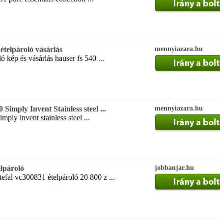
ételpároló vásárlás
mennyiazara.hu
ó kép és vásárlás hauser fs 540 ...
Simply Invent Stainless steel ...
mennyiazara.hu
mply invent stainless steel ...
lpároló
jobbanjar.hu
fal vc300831 ételpároló 20 800 z ...