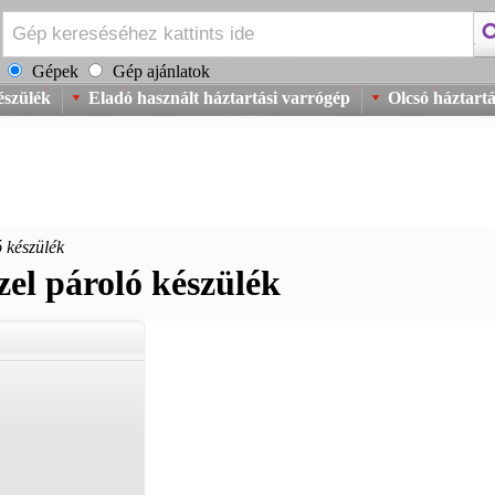
Gépek
Gép ajánlatok
észülék
Eladó használt háztartási varrógép
Olcsó háztart
ó készülék
zel pároló készülék