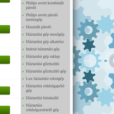
Philips avent kombinált
pároló
Philips avent pároló
turmixgép
Használt pároló
Háztartási gép mosógép
Háztartási gép alkatrész
Indesit háztartási gép
Háztartási gép raklap
Háztartási gőztisztító
Háztartási gőztisztító gép
Lux háztartási robotgép
Háztartási zöldségaprító
gép
Háztartási húsdaráló
Háztartási
zöldségszeletelő gép