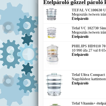
Ételpároló gőzzel pároló 
TEFAL VC100630 Ult
Megosztás iwiwen irány 
Ételpároló
Tefal VC 102730 Sim
Megosztás iwiwen irány 
Ételpároló
PHILIPS HD9110 
10 990 áfa 27 val 8 654
Ételpároló
Tefal Ultra Compact 
Nagyításhoz kattintson 
Ételpároló
Tefal Vitamin+ ételpá