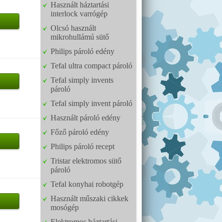
Használt háztartási
interlock varrógép
Olcsó használt
mikrohullámú sütő
Philips pároló edény
Tefal ultra compact pároló
Tefal simply invents
pároló
Tefal simply invent pároló
Használt pároló edény
Főző pároló edény
Philips pároló recept
Tristar elektromos sütő
pároló
Tefal konyhai robotgép
Használt műszaki cikkek
mosógép
Elektromos háztartási