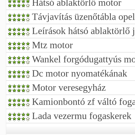
Hátsó ablaktörlő motor
Távjavítás üzenőtábla opel
Leírások hátsó ablaktörlő j
Mtz motor
Wankel forgódugattyús mo
Dc motor nyomatékának
Motor veresegyház
Kamionbontó zf váltó foga
Lada vezermu fogaskerek