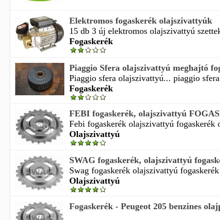
Elektromos fogaskerék olajszivattyúk
15 db 3 új elektromos olajszivattyú szettek
Fogaskerék
Piaggio Sfera olajszivattyú meghajtó f
Piaggio sfera olajszivattyú... piaggio sfera 
Fogaskerék
FEBI fogaskerék, olajszivattyú FOGA
Febi fogaskerék olajszivattyú fogaskerék ol
Olajszivattyú
SWAG fogaskerék, olajszivattyú fogaske
Swag fogaskerék olajszivattyú fogaskerék o
Olajszivattyú
Fogaskerék - Peugeot 205 benzines olaj