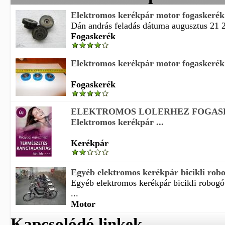
Elektromos kerékpár motor fogaskerék
Dán andrás feladás dátuma augusztus 21 22
Fogaskerék
Elektromos kerékpár motor fogaskerék
Fogaskerék
ELEKTROMOS LOLERHEZ FOGAS
Elektromos kerékpár ...
Kerékpár
Egyéb elektromos kerékpár bicikli robo
Egyéb elektromos kerékpár bicikli robog
...
Motor
Kapcsolódó linkek