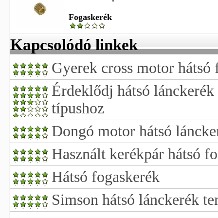
Fogaskerék
Kapcsolódó linkek
Gyerek cross motor hátsó f
Érdeklődj hátsó lánckeré
típushoz
Dongó motor hátsó láncke
Használt kerékpár hátsó f
Hátsó fogaskerék
Simson hátsó lánckerék te