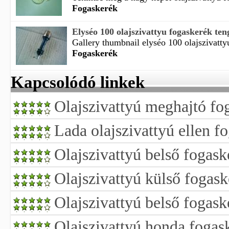
Fogaskerék
Elyséo 100 olajszivattyu fogaskerék ten
Gallery thumbnail elyséo 100 olajszivattyu
Fogaskerék
Kapcsolódó linkek
Olajszivattyú meghajtó fo
Lada olajszivattyú ellen f
Olajszivattyú belső fogask
Olajszivattyú külső fogask
Olajszivattyú belső fogask
Olajszivattyú honda fogas