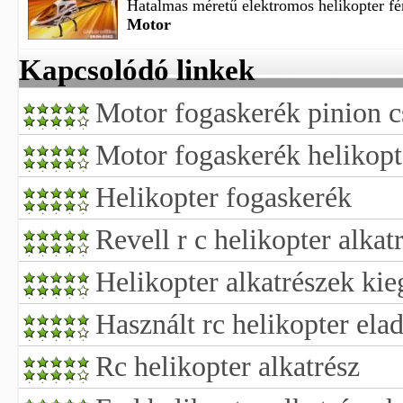
Hatalmas méretű elektromos helikopter fém
Motor
Kapcsolódó linkek
Motor fogaskerék pinion c
Motor fogaskerék helikopt
Helikopter fogaskerék
Revell r c helikopter alkat
Helikopter alkatrészek kie
Használt rc helikopter ela
Rc helikopter alkatrész