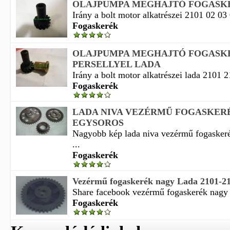
OLAJPUMPA MEGHAJTÓ FOGASK
Irány a bolt motor alkatrészei 2101 02 03 
Fogaskerék
OLAJPUMPA MEGHAJTÓ FOGASK
PERSELLYEL LADA
Irány a bolt motor alkatrészei lada 2101 2
Fogaskerék
LADA NIVA VEZÉRMŰ FOGASKER
EGYSOROS
Nagyobb kép lada niva vezérmű fogaskeré
...
Fogaskerék
Vezérmű fogaskerék nagy Lada 2101-21
Share facebook vezérmű fogaskerék nagy 
Fogaskerék