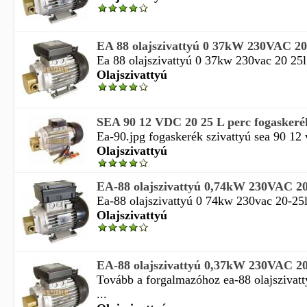
EA 88 olajszivattyú 0 37kW 230VAC 20 
Ea 88 olajszivattyú 0 37kw 230vac 20 25l 
Olajszivattyú
SEA 90 12 VDC 20 25 L perc fogaskerék
Ea-90.jpg fogaskerék szivattyú sea 90 12 v
Olajszivattyú
EA-88 olajszivattyú 0,74kW 230VAC 20-
Ea-88 olajszivattyú 0 74kw 230vac 20-25l 
Olajszivattyú
EA-88 olajszivattyú 0,37kW 230VAC 20-
Tovább a forgalmazóhoz ea-88 olajszivat
...