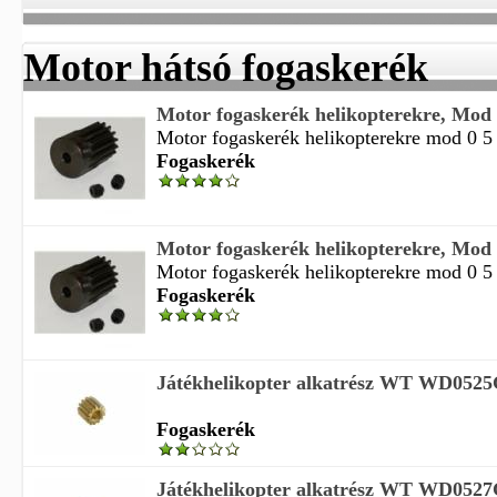
Motor hátsó fogaskerék
Motor fogaskerék helikopterekre, Mod 0
Motor fogaskerék helikopterekre mod 0 5
Fogaskerék
Motor fogaskerék helikopterekre, Mod 0
Motor fogaskerék helikopterekre mod 0 5
Fogaskerék
Játékhelikopter alkatrész WT WD0525G 
Fogaskerék
Játékhelikopter alkatrész WT WD0527G 