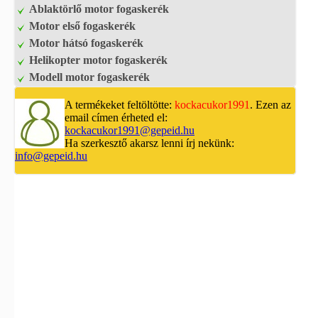
Ablaktörlő motor fogaskerék
Motor első fogaskerék
Motor hátsó fogaskerék
Helikopter motor fogaskerék
Modell motor fogaskerék
A termékeket feltöltötte:
kockacukor1991
. Ezen az
email címen érheted el:
kockacukor1991@gepeid.hu
Ha szerkesztő akarsz lenni írj nekünk:
info@gepeid.hu