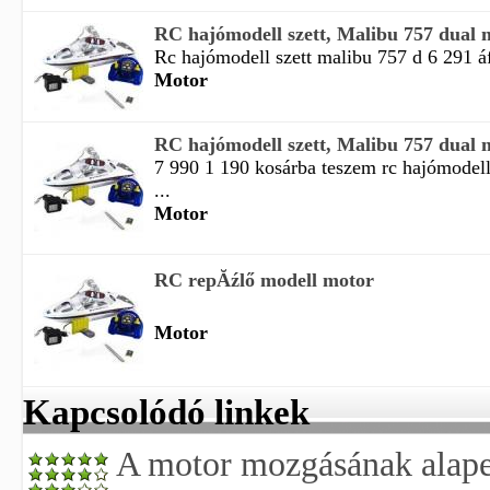
RC hajómodell szett, Malibu 757 dual 
Rc hajómodell szett malibu 757 d 6 291 á
Motor
RC hajómodell szett, Malibu 757 dual 
7 990 1 190 kosárba teszem rc hajómodell
...
Motor
RC repĂźlő modell motor
Motor
Kapcsolódó linkek
A motor mozgásának alape