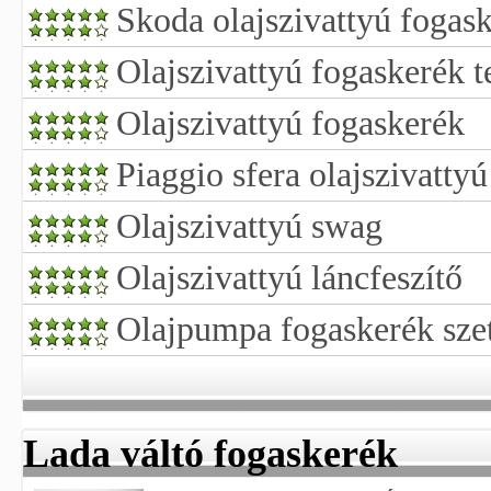
Skoda olajszivattyú fogas
Olajszivattyú fogaskerék t
Olajszivattyú fogaskerék
Piaggio sfera olajszivattyú
Olajszivattyú swag
Olajszivattyú láncfeszítő
Olajpumpa fogaskerék sze
Lada váltó fogaskerék