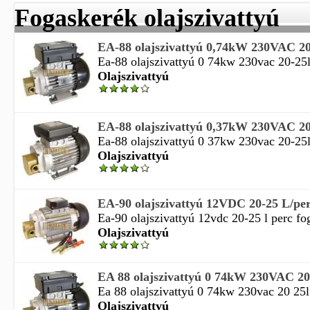
Fogaskerék olajszivattyú
EA-88 olajszivattyú 0,74kW 230VAC 20-
Ea-88 olajszivattyú 0 74kw 230vac 20-25l 
Olajszivattyú
EA-88 olajszivattyú 0,37kW 230VAC 20-
Ea-88 olajszivattyú 0 37kw 230vac 20-25l 
Olajszivattyú
EA-90 olajszivattyú 12VDC 20-25 L/perc
Ea-90 olajszivattyú 12vdc 20-25 l perc fog
Olajszivattyú
EA 88 olajszivattyú 0 74kW 230VAC 20 
Ea 88 olajszivattyú 0 74kw 230vac 20 25l 
Olajszivattyú