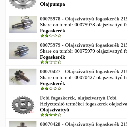
Olajpumpa
00075978 - Olajszivattyú fogaskerék 2
Share on tumblr 00075978 olajszivattyú fo
Fogaskerék
00075979 - Olajszivattyú fogaskerék 2
Share on tumblr 00075979 olajszivattyú fo
Fogaskerék
00070427 - Olajszivattyú fogaskerék 2
Share on tumblr 00070427 olajszivattyú fo
Fogaskerék
Febi fogaskerék, olajszivattyú Febi
Helyettesítő termékei fogaskerék olajszivat
Olajszivattyú
00070428 - Olajszivattyú fogaskerék 2