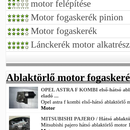
motor felépítése
Motor fogaskerék pinion
Motor fogaskerék
Lánckerék motor alkatrész
Ablaktörlő motor fogasker
OPEL ASTRA F KOMBI első-hátsó abla
eladó ...
Opel astra f kombi első-hátsó ablaktörlő m
Motor
MITSUBISHI PAJERO / Hátsó ablaktö
Mitsubishi pajero hátsó ablaktörlő motor 1