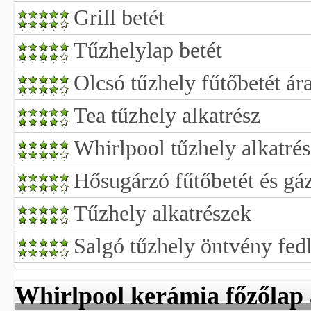
Grill betét
Tűzhelylap betét
Olcsó tűzhely fűtőbetét ár
Tea tűzhely alkatrész
Whirlpool tűzhely alkatré
Hősugárzó fűtőbetét és gáz
Tűzhely alkatrészek
Salgó tűzhely öntvény fed
Whirlpool kerámia főzőlap 