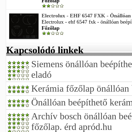
Főzőlap
Electrolux - EHF 6547 FXK - Önállóan b
Electrolux - ehf 6547 fxk - önállóan beépí
Főzőlap
Kapcsolódó linkek
Siemens önállóan beépíthe
eladó
Kerámia főzőlap önállóan 
Önállóan beépíthető kerám
Archív bosch önállóan beé
főzőlap. érd apród.hu