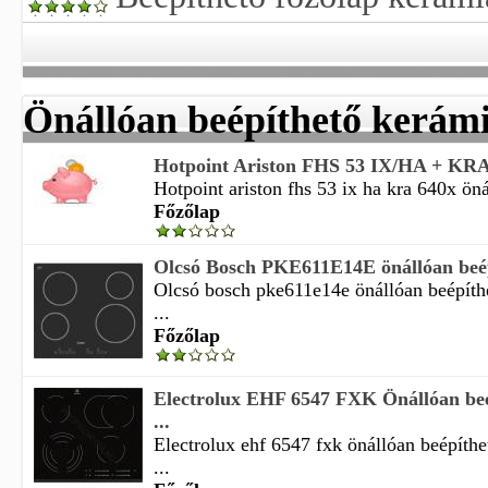
Önállóan beépíthető kerámi
Hotpoint Ariston FHS 53 IX/HA + KRA 
Hotpoint ariston fhs 53 ix ha kra 640x öná
Főzőlap
Olcsó Bosch PKE611E14E önállóan beép
Olcsó bosch pke611e14e önállóan beépíth
...
Főzőlap
Electrolux EHF 6547 FXK Önállóan be
...
Electrolux ehf 6547 fxk önállóan beépíth
...