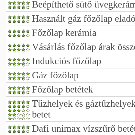
Beépíthető sütő üvegkerám
Használt gáz főzőlap eladó
Főzőlap kerámia
Vásárlás főzőlap árak össz
Indukciós főzőlap
Gáz főzőlap
Főzőlap betétek
Tűzhelyek és gáztűzhelyek
betet
Dafi unimax vízszűrő beté