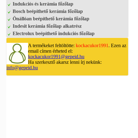
Indukciós és kerámia főzőlap
Bosch beépíthető kerámia főzőlap
Önállóan beépíthető kerámia főzőlap
Indesit kerámia főzőlap alkatrész
Electrolux beépíthető indukciós főzőlap
A termékeket feltöltötte:
kockacukor1991
. Ezen az
email címen érheted el:
kockacukor1991@gepeid.hu
Ha szerkesztő akarsz lenni írj nekünk:
info@gepeid.hu