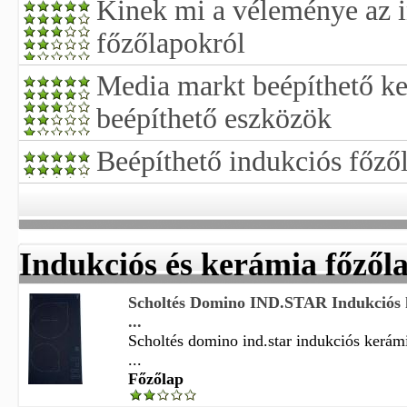
Kinek mi a véleménye az i
főzőlapokról
Media markt beépíthető k
beépíthető eszközök
Beépíthető indukciós főző
Indukciós és kerámia főzől
Scholtés Domino IND.STAR Indukciós
...
Scholtés domino ind.star indukciós kerám
...
Főzőlap