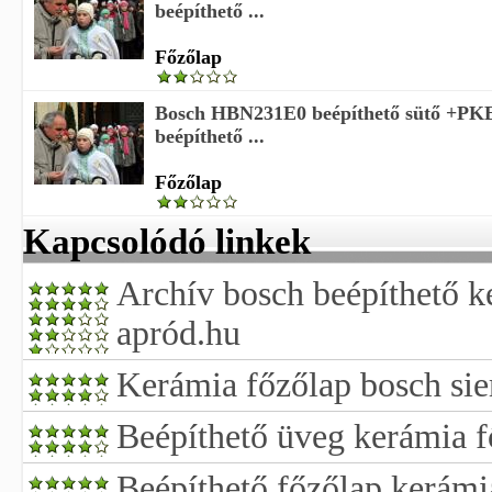
beépíthető ...
Főzőlap
Bosch HBN231E0 beépíthető sütő +P
beépíthető ...
Főzőlap
Kapcsolódó linkek
Archív bosch beépíthető k
apród.hu
Kerámia főzőlap bosch si
Beépíthető üveg kerámia f
Beépíthető főzőlap kerámi