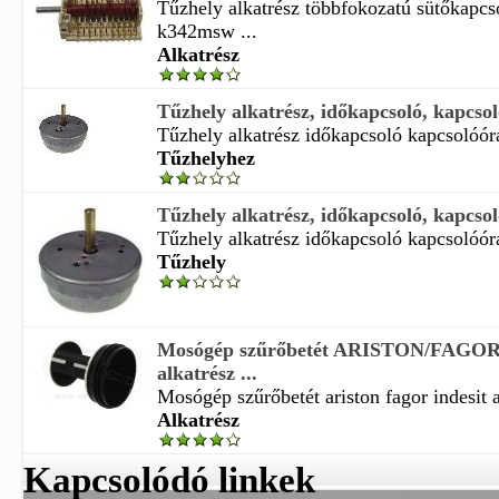
Tűzhely alkatrész többfokozatú sütőkapcso
k342msw ...
Alkatrész
Tűzhely alkatrész, időkapcsoló, kapcsoló
Tűzhely alkatrész időkapcsoló kapcsolóóra 
Tűzhelyhez
Tűzhely alkatrész, időkapcsoló, kapcsoló
Tűzhely alkatrész időkapcsoló kapcsolóóra 
Tűzhely
Mosógép szűrőbetét ARISTON/FAGO
alkatrész ...
Mosógép szűrőbetét ariston fagor indesit al
Alkatrész
Kapcsolódó linkek