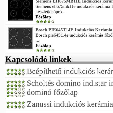
Siemens EH675MB11E Indukciós kerámi
Siemens eh675mb11e indukciós kerámia f
készletkisöprő ...
Főzőlap
Bosch PIE645T14E Indukciós Kerámia F
Bosch pie645t14e indukciós kerámia főzől
...
Főzőlap
Kapcsolódó linkek
Beépíthető indukciós kerá
Scholtés domino ind.star 
dominó főzőlap
Zanussi indukciós kerámia