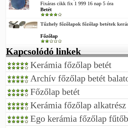
Fixáras cikk fix 1 999 16 nap 5 óra
Betét
Tűzhely főzőlapok főzőlap betétek ker
Főzőlap
Kapcsolódó linkek
Kerámia főzőlap betét
Archív főzőlap betét balat
Főzőlap betét
Kerámia főzőlap alkatrész
Ego kerámia főzőlap fűtőb