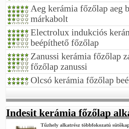
Aeg kerámia főzőlap aeg b
márkabolt
Electrolux indukciós kerám
beépíthető főzőlap
Zanussi kerámia főzőlap z
főzőlap zanussi
Olcsó kerámia főzőlap beé
Indesit kerámia főzőlap alk
Tűzhely alkatrész többfokozatú sütőkapc