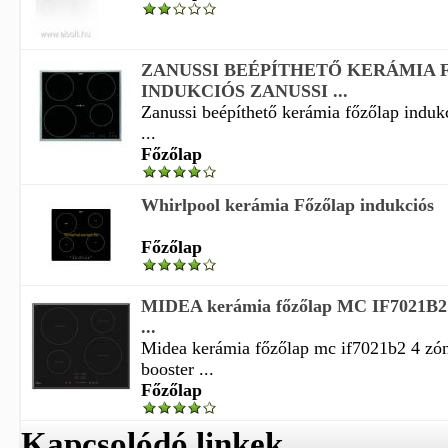
ZANUSSI BEÉPÍTHETŐ KERÁMIA 
INDUKCIÓS ZANUSSI ...
Zanussi beépíthető kerámia főzőlap indukc
...
Főzőlap
Whirlpool kerámia Főzőlap indukciós
Főzőlap
MIDEA kerámia főzőlap MC IF7021B2 4
...
Midea kerámia főzőlap mc if7021b2 4 zón
booster ...
Főzőlap
Kapcsolódó linkek