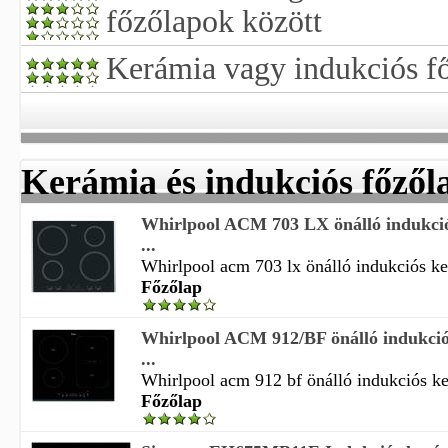
főzőlapok között
Kerámia vagy indukciós fő
Kerámia és indukciós főzől
Whirlpool ACM 703 LX önálló indukció
...
Whirlpool acm 703 lx önálló indukciós ker
Főzőlap
Whirlpool ACM 912/BF önálló indukció
...
Whirlpool acm 912 bf önálló indukciós ker
Főzőlap