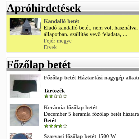
Apróhirdetések
Kandalló betét
Eladó kandalló betét, nem volt használva.
állapotban. szállítás vevő feladata, ...
Fejér megye
Etyek
Főzőlap betét
Főzőlap betét Háztartási nagygép alkat
Tartozék
Kerámia főzőlap betét
December 5 kerámia főzőlap betét háztartá
Betét
Szarvasi főzőlap betét 1500 W