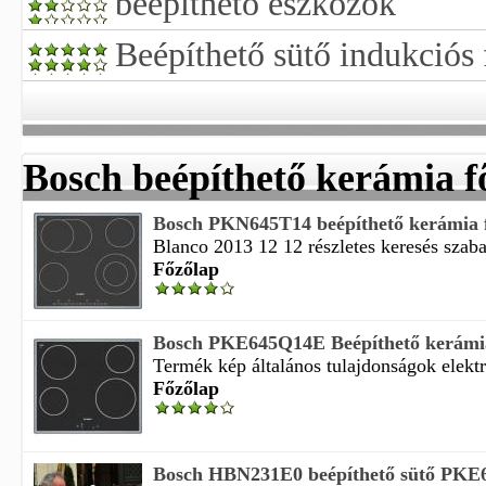
beépíthető eszközök
Beépíthető sütő indukciós 
Bosch beépíthető kerámia f
Bosch PKN645T14 beépíthető kerámia 
Blanco 2013 12 12 részletes keresés szaba
Főzőlap
Bosch PKE645Q14E Beépíthető kerámia
Termék kép általános tulajdonságok elekt
Főzőlap
Bosch HBN231E0 beépíthető sütő PK