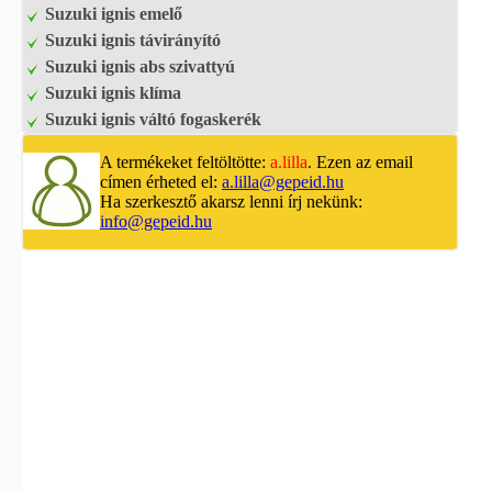
Suzuki ignis emelő
Suzuki ignis távirányító
Suzuki ignis abs szivattyú
Suzuki ignis klíma
Suzuki ignis váltó fogaskerék
A termékeket feltöltötte:
a.lilla
. Ezen az email
címen érheted el:
a.lilla@gepeid.hu
Ha szerkesztő akarsz lenni írj nekünk:
info@gepeid.hu