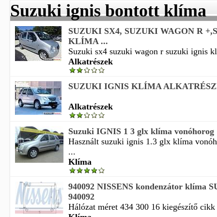
Suzuki ignis bontott klíma
SUZUKI SX4, SUZUKI WAGON R +,
KLÍMA ...
Suzuki sx4 suzuki wagon r suzuki ignis kl
Alkatrészek
SUZUKI IGNIS KLÍMA ALKATRÉS
Alkatrészek
Suzuki IGNIS 1 3 glx klíma vonóhorog
Használt suzuki ignis 1.3 glx klíma vonóh
...
Klíma
940092 NISSENS kondenzátor klíma 
940092
Hálózat méret 434 300 16 kiegészítő cikk k