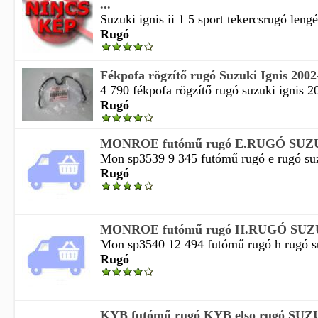
...
Suzuki ignis ii 1 5 sport tekercsrugó lengés
Rugó
Fékpofa rögzítő rugó Suzuki Ignis 2002-
4 790 fékpofa rögzítő rugó suzuki ignis 20
Rugó
MONROE futómű rugó E.RUGÓ SUZU
Mon sp3539 9 345 futómű rugó e rugó suzuk
Rugó
MONROE futómű rugó H.RUGÓ SUZU
Mon sp3540 12 494 futómű rugó h rugó suz
Rugó
KYB futómű rugó KYB elso rugó SUZ