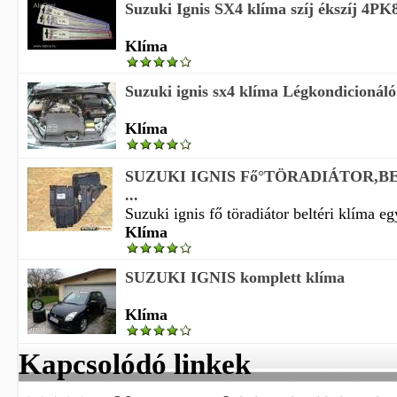
Suzuki Ignis SX4 klíma szíj ékszíj 4P
Klíma
Suzuki ignis sx4 klíma Légkondicionáló
Klíma
SUZUKI IGNIS Fő°TÖRADIÁTOR,B
...
Suzuki ignis fő töradiátor beltéri klíma eg
Klíma
SUZUKI IGNIS komplett klíma
Klíma
Kapcsolódó linkek