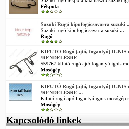
Suzuki rugó fékpofa kitámasztó suzuki igni
Fékpofa
Suzuki Rugó kipufogócsavarra suzuki ..
Suzuki rugó kipufogócsavarra suzuki ...
Rugó
KIFUTÓ Rugó (ajtó, fogantyú) IGNIS
/RENDELÉSRE
559767 kifutó rugó ajtó fogantyú ignis mo
Mosógép
KIFUTÓ Rugó (ajtó, fogantyú) IGNIS
/RENDELÉSRE ...
Kifutó rugó ajtó fogantyú ignis mosógép r
Mosógép
Kapcsolódó linkek