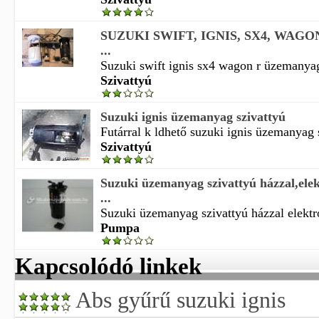
SUZUKI SWIFT, IGNIS, SX4, WAGON
...
Suzuki swift ignis sx4 wagon r üzemanyag 
Szivattyú
Suzuki ignis üzemanyag szivattyú
Futárral k ldhető suzuki ignis üzemanyag s
Szivattyú
Suzuki üzemanyag szivattyú házzal,el
...
Suzuki üzemanyag szivattyú házzal elekt
Pumpa
Kapcsolódó linkek
Abs gyűrű suzuki ignis