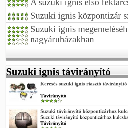
A suzuki ignis első féktárc
Suzuki ignis központizár s
Suzuki ignis megemeléséh
nagyáruházakban
Suzuki ignis távirányító
Keresés suzuki ignis riasztó távirányító
Távirányító
Suzuki távirányító központizárhoz kulcs
Suzuki távirányító központizárhoz kulcsba
Távirányító