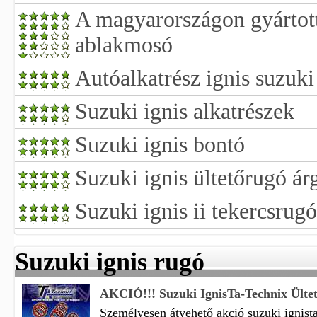
A magyarországon gyártott
ablakmosó
Autóalkatrész ignis suzuki 
Suzuki ignis alkatrészek
Suzuki ignis bontó
Suzuki ignis ültetőrugó ár
Suzuki ignis ii tekercsrugó
Suzuki ignis rugó
AKCIÓ!!! Suzuki IgnisTa-Technix Ültető
Személyesen átvehető akció suzuki ignista