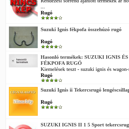
Rendezési sorrend ajánlott termékek ár n
...
Rugó
Suzuki Ignis fékpofa összehúzó rugó
Rugó
Hasonló termékek: SUZUKI IGNIS 
FÉKPOFA RUGÓ
Kiemelések teszt - suzuki ignis és wagon-
Rugó
Suzuki Ignis ii Tekercsrugó lengéscsillap
Rugó
SUZUKI IGNIS II 1 5 Sport tekercsrugó