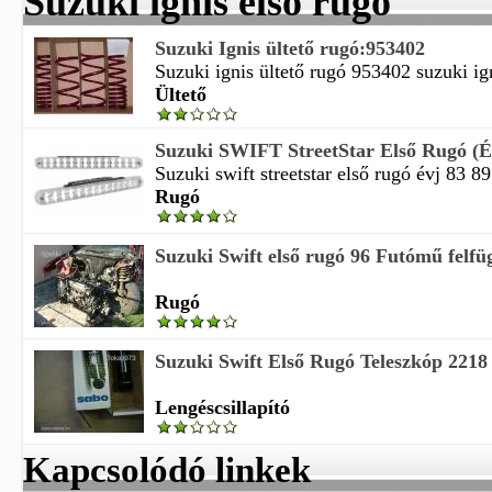
Suzuki ignis első rugó
Suzuki Ignis ültető rugó:953402
Suzuki ignis ültető rugó 953402 suzuki ign
Ültető
Suzuki SWIFT StreetStar Első Rugó (Év
Suzuki swift streetstar első rugó évj 83 89
Rugó
Suzuki Swift első rugó 96 Futómű felfü
Rugó
Suzuki Swift Első Rugó Teleszkóp 2218 1
Lengéscsillapító
Kapcsolódó linkek