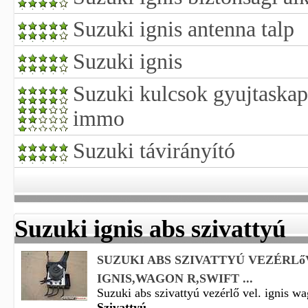
Suzuki ignis antenna talp
Suzuki ignis
Suzuki kulcsok gyujtaskap
immo
Suzuki távirányító
Suzuki ignis abs szivattyú
SUZUKI ABS SZIVATTYÚ VEZÉRLő
IGNIS,WAGON R,SWIFT ...
Suzuki abs szivattyú vezérlő vel. ignis wa
Szivattyú