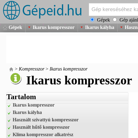
Gépek
Gép ajánl
Gépek
Ikarus kompresszor
Ikarus kályha
Haszná
>
Kompresszor
>
Ikarus kompresszor
Ikarus kompresszor
Tartalom
Ikarus kompresszor
Ikarus kályha
Használt szivattyú kompresszor
Használt hűtő kompresszor
Klíma kompresszor alkatrész