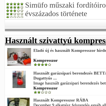
Simüfo műszaki fordítóiro
évszázados története
Használt szivattyú kompres
Eladó új és használt Kompresszor hird
Kompresszor
Használt garázsipari berendezés BET
Dugattyús ...
Image használt garázsipari berendezés bett
Kompresszor
Használt Kompresszor RÁBA
December 9 alkatrész felszerelés egyéb alk