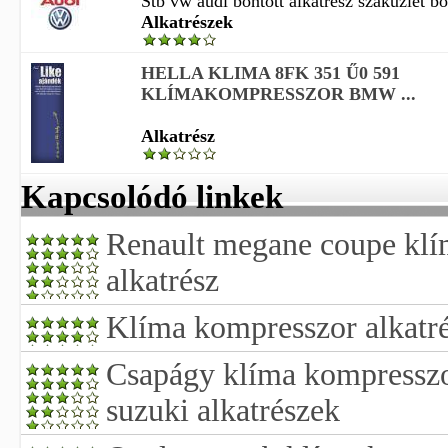
Stb vw audi bontott alkatrész szaküzlet bon
Alkatrészek
HELLA KLIMA 8FK 351 Ű0 591
KLÍMAKOMPRESSZOR BMW ...
Alkatrész
Kapcsolódó linkek
Renault megane coupe kl
alkatrész
Klíma kompresszor alkatr
Csapágy klíma kompresszo
suzuki alkatrészek