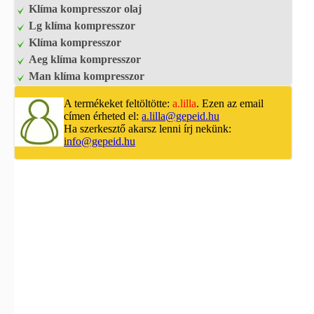
Klíma kompresszor olaj
Lg klíma kompresszor
Klíma kompresszor
Aeg klíma kompresszor
Man klíma kompresszor
A termékeket feltöltötte:
a.lilla
. Ezen az email
címen érheted el:
a.lilla@gepeid.hu
Ha szerkesztő akarsz lenni írj nekünk:
info@gepeid.hu