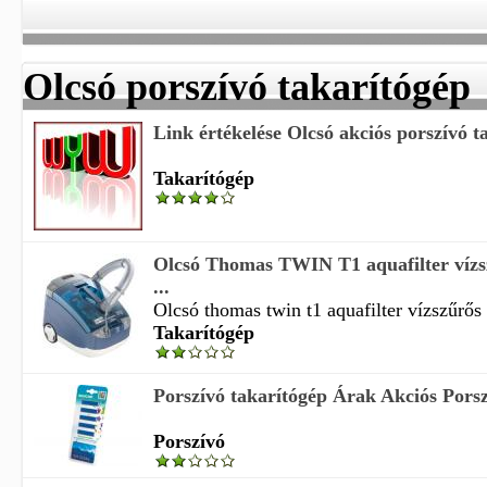
Olcsó porszívó takarítógép
Link értékelése Olcsó akciós porszívó ta
Takarítógép
Olcsó Thomas TWIN T1 aquafilter vízsz
...
Olcsó thomas twin t1 aquafilter vízszűrős 
Takarítógép
Porszívó takarítógép Árak Akciós Porszí
Porszívó