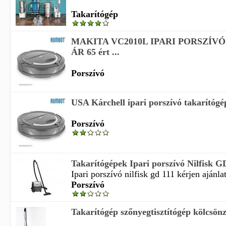
Takarítógép
MAKITA VC2010L IPARI PORSZÍV
ÁR 65 ért ...
Porszívó
USA Kárchell ipari porszívó takarítógép
Porszívó
Takarítógépek Ipari porszívó Nilfisk G
Ipari porszívó nilfisk gd 111 kérjen ajánlat
Porszívó
Takarítógép szőnyegtisztítógép kölcsönzé