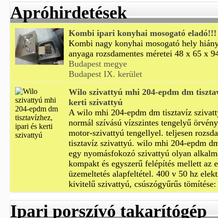
Apróhirdetések
Kombi ipari konyhai mosogató eladó!!!
Kombi nagy konyhai mosogató hely hiány
anyaga rozsdamentes méretei 48 x 65 x 94
Budapest megye
Budapest IX. kerület
Wilo szivattyú mhi 204-epdm dm tisztav
kerti szivattyú
A wilo mhi 204-epdm dm tisztavíz szivatt
normál szívású vízszintes tengelyű örvény
motor-szivattyú tengellyel. teljesen rozsd
tisztavíz szivattyú. wilo mhi 204-epdm dm
egy nyomásfokozó szivattyú olyan alkalm
kompakt és egyszerű felépítés mellett az 
üzemeltetés alapfeltétel. 400 v 50 hz elekt
kivitelű szivattyú, csúszógyűrűs tömítése
Ipari porszívó takarítógép