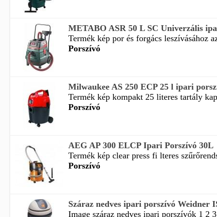
METABO ASR 50 L SC Univerzális ipar
Termék kép por és forgács leszívásához az
Porszívó
Milwaukee AS 250 ECP 25 l ipari porsz
Termék kép kompakt 25 literes tartály kapa
Porszívó
AEG AP 300 ELCP Ipari Porszívó 30L
Termék kép clear press fi lteres szűrőrends
Porszívó
Száraz nedves ipari porszívó Weidne
Image száraz nedves ipari porszívók 1 2 3