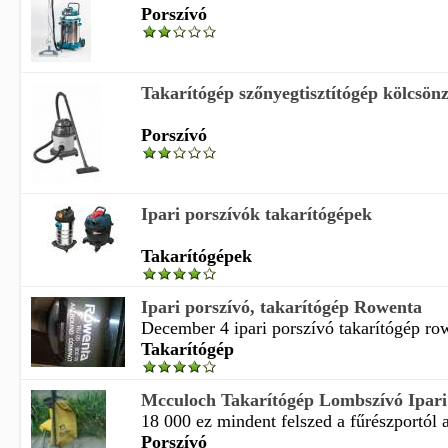
Porszívó
Takarítógép szőnyegtisztítógép kölcsönzé
Porszívó
Ipari porszívók takarítógépek
Takarítógépek
Ipari porszívó, takarítógép Rowenta
December 4 ipari porszívó takarítógép rowe
Takarítógép
Mcculoch Takarítógép Lombszívó Ipari
18 000 ez mindent felszed a fűrészportól a
Porszívó