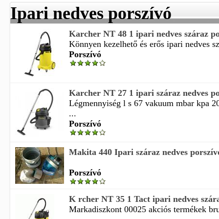
Ipari nedves porszívó
Karcher NT 48 1 ipari nedves száraz po
Könnyen kezelhető és erős ipari nedves sz
Porszívó
Karcher NT 27 1 ipari száraz nedves po
Légmennyiség l s 67 vakuum mbar kpa 200
...
Porszívó
Makita 440 Ipari száraz nedves porszív
Porszívó
K rcher NT 35 1 Tact ipari nedves szár
Markadiszkont 00025 akciós termékek bru