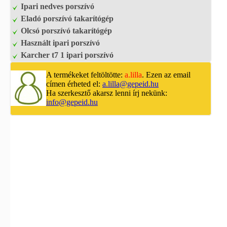
Ipari nedves porszívó
Eladó porszívó takarítógép
Olcsó porszívó takarítógép
Használt ipari porszívó
Karcher t7 1 ipari porszívó
A termékeket feltöltötte:
a.lilla
. Ezen az email
címen érheted el:
a.lilla@gepeid.hu
Ha szerkesztő akarsz lenni írj nekünk:
info@gepeid.hu