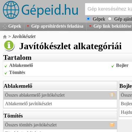
Gépek
Gép ajánl
Gépek
Gép apróhirdetés feladása
Gép link beküldése
>
Javítókészlet
Javítókészlet alkategóriái
Tartalom
Ablakemelő
Bojler
Tömítés
Ablakemelő
Bojle
Összes ablakemelő javítókészlet
Összes
Ablakemelő javítókészlet
Bojler
Hajdu 
Tömítés
Összes tömítés javítókészlet