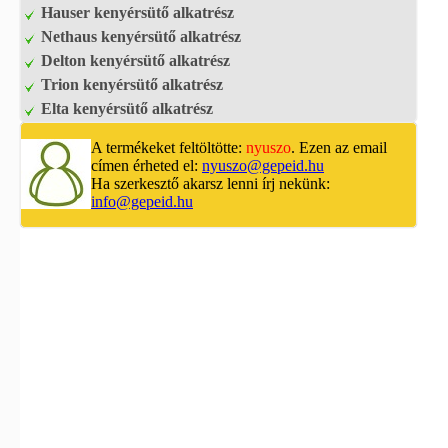
Hauser kenyérsütő alkatrész
Nethaus kenyérsütő alkatrész
Delton kenyérsütő alkatrész
Trion kenyérsütő alkatrész
Elta kenyérsütő alkatrész
A termékeket feltöltötte:
nyuszo
. Ezen az email
címen érheted el:
nyuszo@gepeid.hu
Ha szerkesztő akarsz lenni írj nekünk:
info@gepeid.hu