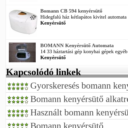
Bomann CB 594 kenyérsütő
Hidegfalú ház kétlapátos kivitel automata t
Kenyérsütő
BOMANN Kenyérsütő Automata
14 33 háztartási gép konyhai gépek egyéb t
Kenyérsütő
Kapcsolódó linkek
Gyorskeresés bomann keny
Bomann kenyérsütő alkatr
Használt bomann kenyérsü
Bomann kenyérsütő