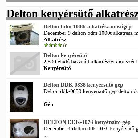
Delton kenyérsütő alkatrés
Delton bdm 1000t alkatrész mosňgčp
December 9 delton bdm 1000t alkatrész mos
Alkatrész
Delton kenyérsütő
2 500 eladó használt alkatrészei ami szét l
Kenyérsütő
Delton DDK 0838 kenyérsütő gép
Delton ddk-0838 kenyérsütő gép delton d
...
Gép
DELTON DDK-1078 kenyérsütő gép
December 4 delton ddk 1078 kenyérsütő g
...