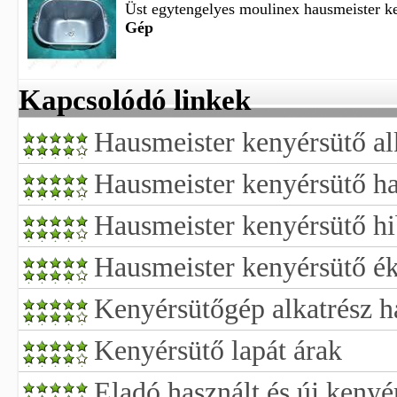
Üst egytengelyes moulinex hausmeister ke
Gép
Kapcsolódó linkek
Hausmeister kenyérsütő al
Hausmeister kenyérsütő has
Hausmeister kenyérsütő hi
Hausmeister kenyérsütő ék
Kenyérsütőgép alkatrész h
Kenyérsütő lapát árak
Eladó használt és új kenyé