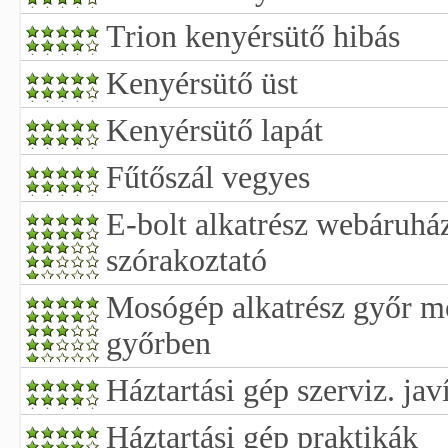
Trion kenyérsütő hibás
Kenyérsütő üst
Kenyérsütő lapát
Fűtőszál vegyes
E-bolt alkatrész webáruház
szórakoztató
Mosógép alkatrész győr mo
győrben
Háztartási gép szerviz. jav
Háztartási gép praktikák