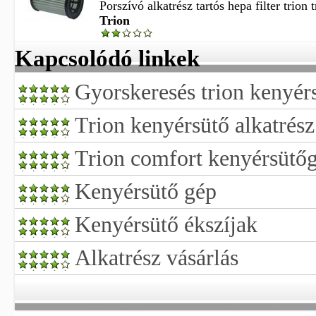
Porszívó alkatrész tartós hepa filter trion
Trion
Kapcsolódó linkek
Gyorskeresés trion kenyérs
Trion kenyérsütő alkatrész
Trion comfort kenyérsütőgé
Kenyérsütő gép
Kenyérsütő ékszíjak
Alkatrész vásárlás