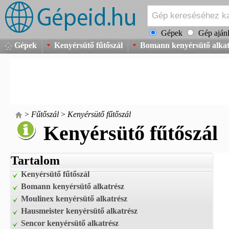
Gépek
Gép ajánl
Gépek
Kenyérsütő fűtőszál
Bomann kenyérsütő alkat
>
Fűtőszál
>
Kenyérsütő fűtőszál
Kenyérsütő fűtőszál
Tartalom
Kenyérsütő fűtőszál
Bomann kenyérsütő alkatrész
Moulinex kenyérsütő alkatrész
Hausmeister kenyérsütő alkatrész
Sencor kenyérsütő alkatrész