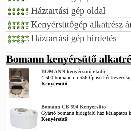
Háztartási gép oldal
Kenyérsütőgép alkatrész á
Háztartási gép hirdetés
Bomann kenyérsütő alkatré
BOMANN kenyérsütő eladó
4 500 bomann cb 556 típusú két keverőlapá
Kenyérsütő
Bomann CB 594 Kenyérsütő
Gyártó bomann hidegfalú ház kétlapátos ki
Kenyérsütő