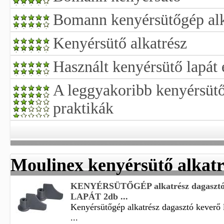
Bomann kenyérsütőgép alk
Kenyérsütő alkatrész
Használt kenyérsütő lapát 
A leggyakoribb kenyérsütő
praktikák
Moulinex kenyérsütő alkatr
KENYÉRSÜTŐGÉP alkatrész dagasz
LAPÁT 2db ...
Kenyérsütőgép alkatrész dagasztó keverő 
...