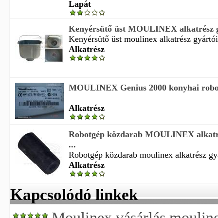
Lapát
Kenyérsütő üst MOULINEX alkatrész gy
Kenyérsütő üst moulinex alkatrész gyártói
Alkatrész
MOULINEX Genius 2000 konyhai robot
Alkatrész
Robotgép közdarab MOULINEX alkatré
...
Robotgép közdarab moulinex alkatrész gyá
Alkatrész
Kapcsolódó linkek
Moulinex vásárlás mouline