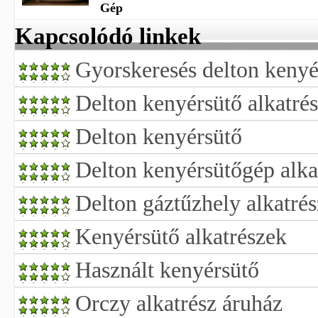
Gép
Kapcsolódó linkek
Gyorskeresés delton kenyé
Delton kenyérsütő alkatré
Delton kenyérsütő
Delton kenyérsütőgép alka
Delton gáztűzhely alkatrés
Kenyérsütő alkatrészek
Használt kenyérsütő
Orczy alkatrész áruház