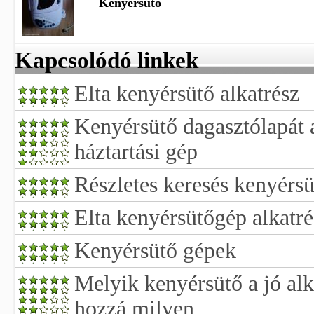
Kenyérsütő
Kapcsolódó linkek
Elta kenyérsütő alkatrész
Kenyérsütő dagasztólapát a
háztartási gép
Részletes keresés kenyérsü
Elta kenyérsütőgép alkatré
Kenyérsütő gépek
Melyik kenyérsütő a jó alk
hozzá milyen