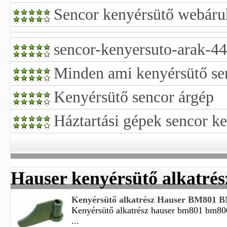
Sencor kenyérsütő webáru
sencor-kenyersuto-arak-4
Minden ami kenyérsütő se
Kenyérsütő sencor árgép
Háztartási gépek sencor k
Hauser kenyérsütő alkatrés
Kenyérsütő alkatrész Hauser BM801 B
Kenyérsütő alkatrész hauser bm801 bm80
...