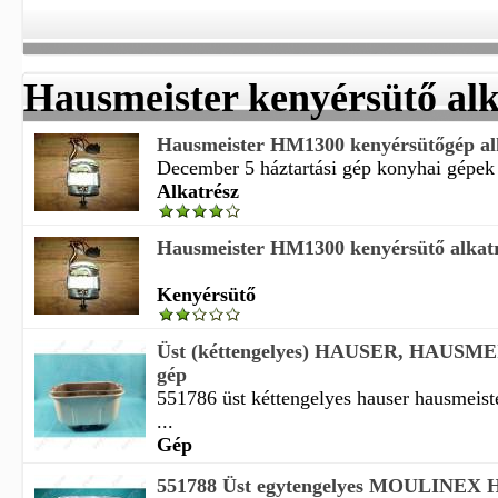
Hausmeister kenyérsütő alk
Hausmeister HM1300 kenyérsütőgép al
December 5 háztartási gép konyhai gépek vi
Alkatrész
Hausmeister HM1300 kenyérsütő alkatr
Kenyérsütő
Üst (kéttengelyes) HAUSER, HAUSME
gép
551786 üst kéttengelyes hauser hausmeist
...
Gép
551788 Üst egytengelyes MOULINEX