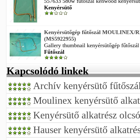
557633 580w fűtőszál kenwood kenyérsütő
Kenyérsütő
Kenyérsütőgép fűtőszál MOULINEX
(MS5922955)
Gallery thumbnail kenyérsütőgép fűtőszál
Fűtőszál
Kapcsolódó linkek
Archív kenyérsütő fűtőszá
Moulinex kenyérsütő alkat
Kenyérsütő alkatrész olcs
Hauser kenyérsütő alkatré