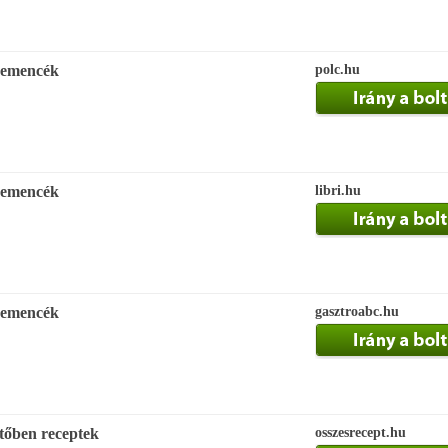
 kemencék
polc.hu
 kemencék
libri.hu
 kemencék
gasztroabc.hu
ütőben receptek
osszesrecept.hu