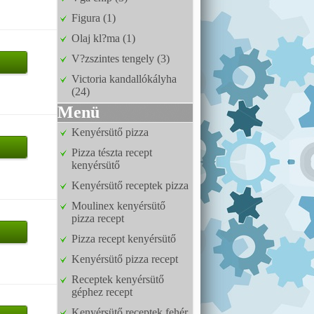
Figura (1)
Olaj kl?ma (1)
V?zszintes tengely (3)
Victoria kandallókályha
(24)
Menü
Kenyérsütő pizza
Pizza tészta recept
kenyérsütő
Kenyérsütő receptek pizza
Moulinex kenyérsütő
pizza recept
Pizza recept kenyérsütő
Kenyérsütő pizza recept
Receptek kenyérsütő
géphez recept
Kenyérsütő receptek fehér