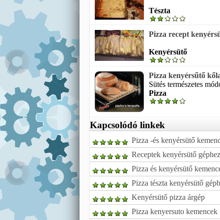
Tészta
Pizza recept kenyérs
Kenyérsütő
Pizza kenyérsűtő kől
Sütés természetes módon
Pizza
Kapcsolódó linkek
Pizza -és kenyérsütő kemen
Receptek kenyérsütő géphez 
Pizza és kenyérsütő kemenc
Pizza tészta kenyérsütő gép
Kenyérsütő pizza árgép
Pizza kenyersuto kemencek