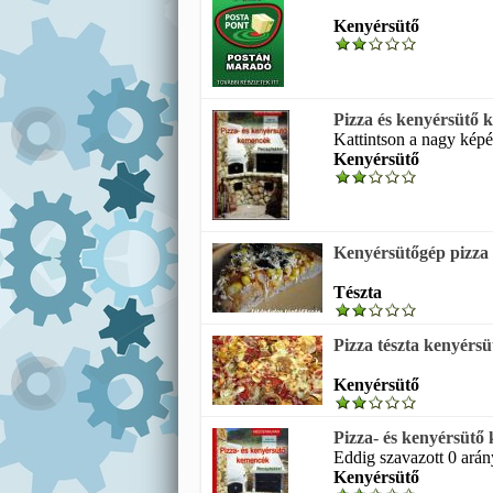
Kenyérsütő
Pizza és kenyérsütő
Kattintson a nagy képé
Kenyérsütő
Kenyérsütőgép pizza 
Tészta
Pizza tészta kenyérs
Kenyérsütő
Pizza- és kenyérsütő
Eddig szavazott 0 arán
Kenyérsütő