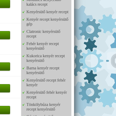
kalács recept
Kenyérsütő kenyér recept
Kenyér recept kenyérsütő
gép
Clatronic kenyérsütő
recept
Fehér kenyér recept
kenyérsütő
Kukorica kenyér recept
kenyérsütő
Barna kenyér recept
kenyérsütő
Kenyérsütő recept fehér
kenyér
Kenyérsütő fehér kenyér
recept
Tönkölybúza kenyér
recept kenyérsütő