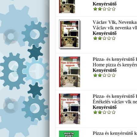
Kenyérsütő
Václav Vlk, Nevenka V
Václav vlk nevenka vl
Kenyérsütő
Pizza- és kenyérsütő
Home pizza és kenyérs
Kenyérsütő
Pizza- és kenyérsütő
Értékelés václav vlk n
Kenyérsütő
Pizza és kenyérsütő 