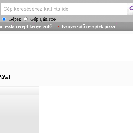
Gépek
Gép ajánlatok
a tészta recept kenyérsütő
Kenyérsütő receptek pizza
zza