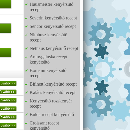
Hausmeister kenyérsütő
recept
Severin kenyérsütő recept
Sencor kenyérsütő recept
Nimbusz kenyérsütő
recept
Nethaus kenyérsütő recept
Aranygaluska recept
kenyérsütő
Bomann kenyérsütő
recept
Bifinett kenyérsütő recept
Kalács kenyérsütő recept
Kenyérsütő rozskenyér
recept
Bukta recept kenyérsütő
Croissant recept
kenyérsütő