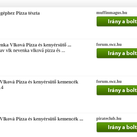
géphez Pizza tészta
muffinmagus.hu
ka Vlková Pizza és kenyérsütő ...
forum.swz.hu
v vlk nevenka vlková pizza és ...
Vlková Pizza és kenyérsütő kemencék
forum.swz.hu
14
lková Pizza és kenyérsütő kemencék ...
pirateclub.hu