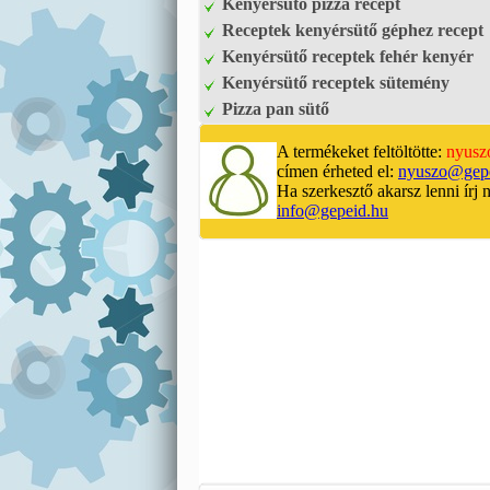
Kenyérsütő pizza recept
Receptek kenyérsütő géphez recept
Kenyérsütő receptek fehér kenyér
Kenyérsütő receptek sütemény
Pizza pan sütő
A termékeket feltöltötte:
nyusz
címen érheted el:
nyuszo@gepe
Ha szerkesztő akarsz lenni írj 
info@gepeid.hu