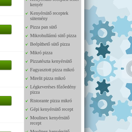
kenyér
Kenyérsütő receptek
sütemény
Pizza pan sütő
Mikrohullámú sütő pizza
Beépíthető sütő pizza
Mikró pizza
Pizzatészta kenyérsütő
Fagyasztott pizza mikró
Mirelit pizza mikró
Légkeveréses főzőedény
pizza
Ristorante pizza mikró
Gépi kenyérsütő recept
Moulinex kenyérsütő
recept
Moulinex kenyérsütő