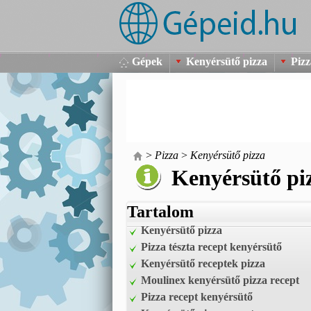
Gépek
Kenyérsütő pizza
Pizz
>
Pizza
>
Kenyérsütő pizza
Kenyérsütő pi
Tartalom
Kenyérsütő pizza
Pizza tészta recept kenyérsütő
Kenyérsütő receptek pizza
Moulinex kenyérsütő pizza recept
Pizza recept kenyérsütő