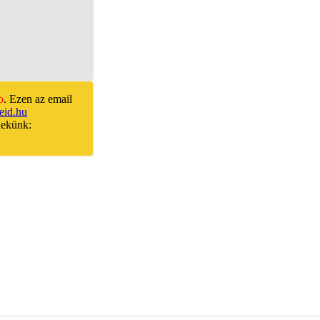
o
. Ezen az email
id.hu
nekünk: