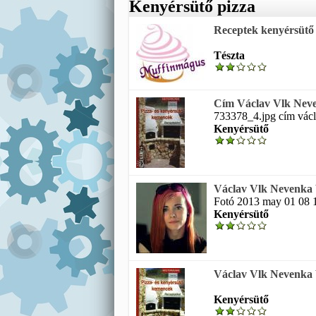
Kenyérsütő pizza
Receptek kenyérsütő 
Tészta
Cím Václav Vlk Neven
733378_4.jpg cím václa
Kenyérsütő
Václav Vlk Nevenka 
Fotó 2013 may 01 08 
Kenyérsütő
Václav Vlk Nevenka V
Kenyérsütő