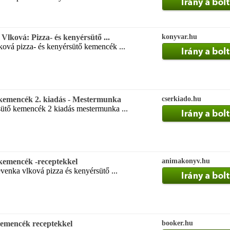
lková: Pizza- és kenyérsütő ...
konyvar.hu
ková pizza- és kenyérsütő kemencék ...
 kemencék 2. kiadás - Mestermunka
cserkiado.hu
ütő kemencék 2 kiadás mestermunka ...
 kemencék -receptekkel
animakonyv.hu
evenka vlková pizza és kenyérsütő ...
kemencék receptekkel
booker.hu