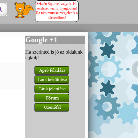
Szia én Squirrel vagyok. Ha
kérdésed van írj nyugodtan!
Ha rám mutatsz megjelenik a
kérdezőbox!
Google +1
Ha szerinted is jó az oldalunk
lájkolj!