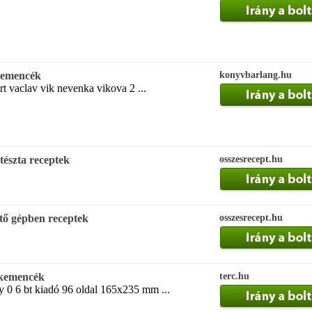
 kemencék
konyvbarlang.hu
rt vaclav vik nevenka vikova 2 ...
tészta receptek
osszesrecept.hu
ütő gépben receptek
osszesrecept.hu
 kemencék
terc.hu
y 0 6 bt kiadó 96 oldal 165x235 mm ...