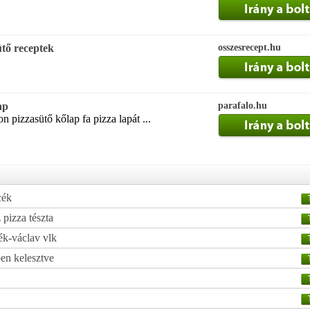
ütő receptek
osszesrecept.hu
ap
parafalo.hu
 pizzasütő kőlap fa pizza lapát ...
cék
pizza tészta
ék-václav vlk
ben kelesztve