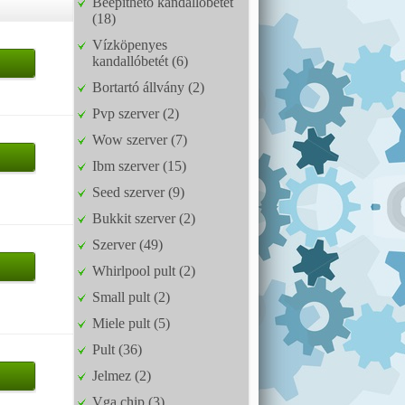
Beépíthető kandallóbetét
(18)
Vízköpenyes
kandallóbetét (6)
Bortartó állvány (2)
Pvp szerver (2)
Wow szerver (7)
Ibm szerver (15)
Seed szerver (9)
Bukkit szerver (2)
Szerver (49)
Whirlpool pult (2)
Small pult (2)
Miele pult (5)
Pult (36)
Jelmez (2)
Vga chip (3)