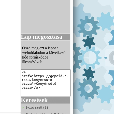
Lap megosztása
Oszd meg ezt a lapot a
weboldalodon a következő
kód forráskódba
illesztésével:
Keresések
Főző szett (1)