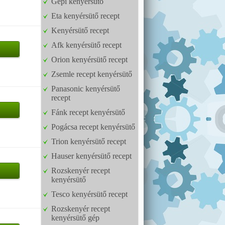
Gépi kenyérsütő
Eta kenyérsütő recept
Kenyérsütő recept
Afk kenyérsütő recept
Orion kenyérsütő recept
Zsemle recept kenyérsütő
Panasonic kenyérsütő
recept
Fánk recept kenyérsütő
Pogácsa recept kenyérsütő
Trion kenyérsütő recept
Hauser kenyérsütő recept
Rozskenyér recept
kenyérsütő
Tesco kenyérsütő recept
Rozskenyér recept
kenyérsütő gép