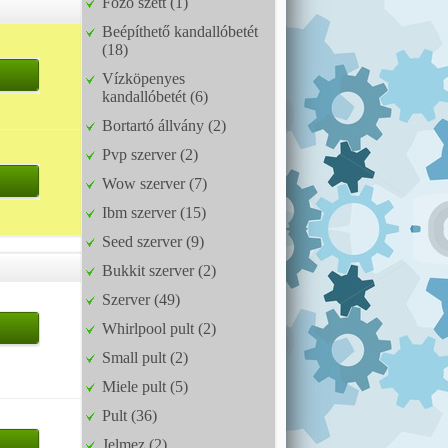
Főző szett (1)
Beépíthető kandallóbetét
(18)
Vízköpenyes
kandallóbetét (6)
Bortartó állvány (2)
Pvp szerver (2)
Wow szerver (7)
Ibm szerver (15)
Seed szerver (9)
Bukkit szerver (2)
Szerver (49)
Whirlpool pult (2)
Small pult (2)
Miele pult (5)
Pult (36)
Jelmez (2)