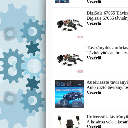
Vezérlő
DigiSale 67055 Távirá
Digisale 67055 távirány
Vezérlő
Távirányítós autórias
Távirányítós autóriaszt
Vezérlő
Autóriasztó távirányí
Autó risztó távirányító
Vezérlő
Univerzális távirányí
A kosárba vele a kosár
Vezérlő