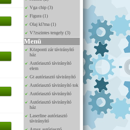
Vga chip (3)
Figura (1)
Olaj kl?ma (1)
V?zszintes tengely (3)
Menü
Központi zár távirányító
ház
Autóriasztó távirányító
elem
Gt autóriasztó távirányító
Autóriasztó távirányító tok
Autóriasztó távirányító
Autóriasztó távirányító
ház
Laserline autóriasztó
távirányító
Amax autóriasztó