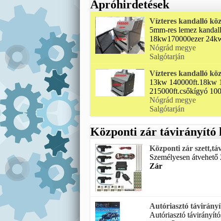
Apróhirdetések
Vízteres kandalló köz
5mm-res lemez kanda
18kw170000ezer 24kw
Nógrád megye
Salgótarján
Vízteres kandalló köz
13kw 140000ft.18kw 
215000ft.csőkígyó 1000
Nógrád megye
Salgótarján
Központi zár távirányító
Központi zár szett,tá
Személyesen átvehető 
Zár
Autóriasztó távirányít
Autóriasztó távirányító