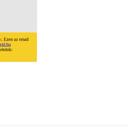
o
. Ezen az email
id.hu
nekünk: