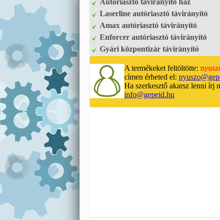
Autóriasztó távirányító ház
Laserline autóriasztó távirányító
Amax autóriasztó távirányító
Enforcer autóriasztó távirányító
Gyári központizár távirányító
A termékeket feltöltötte:
nyusz
címen érheted el:
nyuszo@gepe
Ha szerkesztő akarsz lenni írj 
info@gepeid.hu