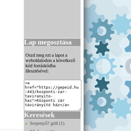
Lap megosztása
Oszd meg ezt a lapot a
weboldalodon a következő
kód forráskódba
illesztésével:
Keresések
Serpenyő? grill (1)