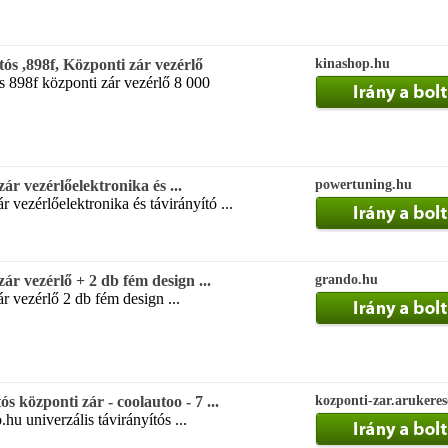
tós ,898f, Központi zár vezérlő
kinashop.hu
ós 898f központi zár vezérlő 8 000
ár vezérlőelektronika és ...
powertuning.hu
r vezérlőelektronika és távirányító ...
zár vezérlő + 2 db fém design ...
grando.hu
r vezérlő 2 db fém design ...
ós központi zár - coolautoo - 7 ...
kozponti-zar.arukere
.hu univerzális távirányítós ...