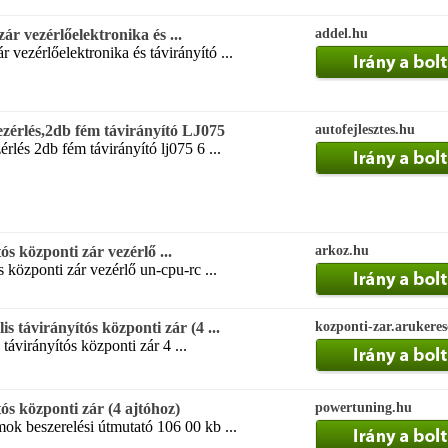
ár vezérlőelektronika és ...
addel.hu
r vezérlőelektronika és távirányító ...
zérlés,2db fém távirányító LJ075
autofejlesztes.hu
rlés 2db fém távirányító lj075 6 ...
ós központi zár vezérlő ...
arkoz.hu
s központi zár vezérlő un-cpu-rc ...
s távirányítós központi zár (4 ...
kozponti-zar.arukere
távirányítós központi zár 4 ...
tós központi zár (4 ajtóhoz)
powertuning.hu
k beszerelési útmutató 106 00 kb ...