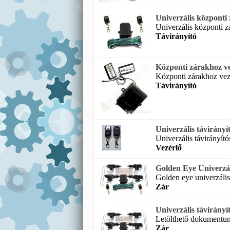
Univerzális központi z
Univerzális központi zá
Távirányító
Központi zárakhoz ve
Központi zárakhoz vezé
Távirányító
Univerzális távirányít
Univerzális távirányító
Vezérlő
Golden Eye Univerzáli
Golden eye univerzális 
Zár
Univerzális távirányí
Letölthető dokumentumo
Zár