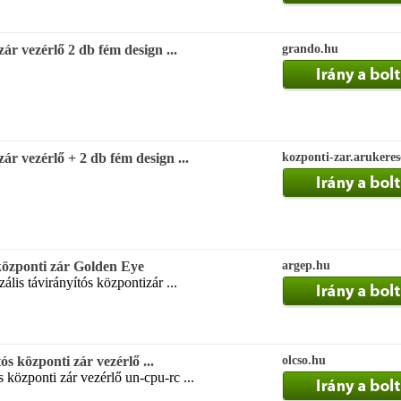
zár vezérlő 2 db fém design ...
grando.hu
zár vezérlő + 2 db fém design ...
kozponti-zar.arukere
 központi zár Golden Eye
argep.hu
ális távirányítós központizár ...
ós központi zár vezérlő ...
olcso.hu
s központi zár vezérlő un-cpu-rc ...