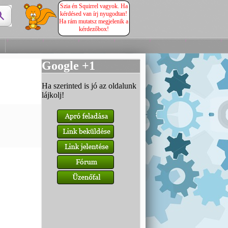
Szia én Squirrel vagyok. Ha
kérdésed van írj nyugodtan!
Ha rám mutatsz megjelenik a
kérdezőbox!
Google +1
Ha szerinted is jó az oldalunk
lájkolj!