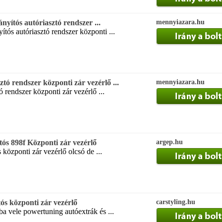
nyítós autóriasztó rendszer ...
mennyiazara.hu
ítós autóriasztó rendszer központi ...
ztó rendszer központi zár vezérlő ...
mennyiazara.hu
ó rendszer központi zár vezérlő ...
tós 898f Központi zár vezérlő
argep.hu
s központi zár vezérlő olcsó de ...
tós központi zár vezérlő
carstyling.hu
ba vele powertuning autóextrák és ...