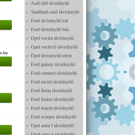
Autó hifi távirányító
Tanítható autó távirányító
Ford távirányító tok
Ford távirányító ház
Opel vectra távirányító
Opel vectra b távirányító
so.hu
Opel távirányító elem
Ford galaxy távirányító
Ford connect távirányító
Ford escort távirányító
Ford fiesta távirányító
Ford fusion távirányító
Ford transit távirányító
Ford scorpio távirányító
Opel astra f távirányító
Opel astra g távirányító