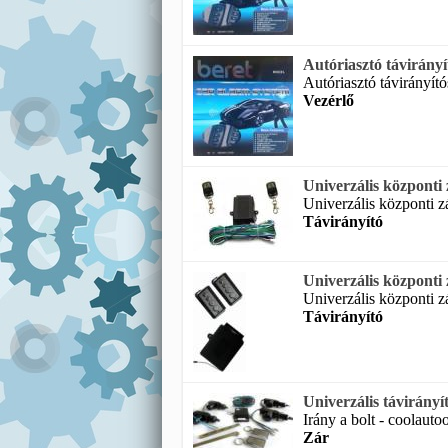
Autóriasztó távirányí
Autóriasztó távirányít
Vezérlő
Univerzális központi z
Univerzális központi zá
Távirányító
Univerzális központi 
Univerzális központi zá
Távirányító
Univerzális távirányít
Irány a bolt - coolautoo
Zár