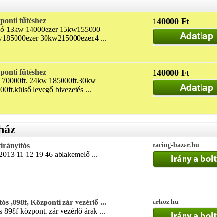
ponti fűtéshez
140000 Ft
lló 13kw 14000ezer 15kw155000
185000ezer 30kw215000ezer.4 ...
ponti fűtéshez
140000 Ft
170000ft. 24kw 185000ft.30kw
0ft.külső levegő bivezetés ...
 ház
virányítós
racing-bazar.hu
2013 11 12 19 46 ablakemelő ...
ós ,898f, Központi zár vezérlő ...
arkoz.hu
s 898f központi zár vezérlő árak ...