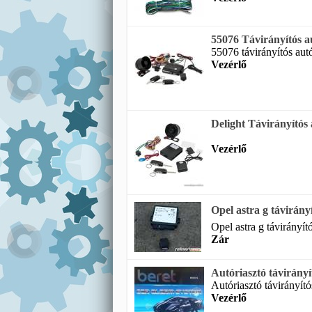
55076 Távirányítós au
55076 távirányítós autó
Vezérlő
Delight Távirányítós 
Vezérlő
Opel astra g távirányí
Opel astra g távirányító
Zár
Autóriasztó távirányít
Autóriasztó távirányító
Vezérlő