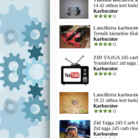
14 42 otthon kert bark
Karburátor
Láncfűrész karburáto
Termék kiemelése főold
Karburátor
ZID TAJGA 245 carb c
Youtubefan1 zid tajga 2
Karburátor
Láncfűrész karburát
19 21 otthon kert bark
Karburátor
Zid Tajga 245 Carb C
Zid tajga 245 carb clea
Karburátor