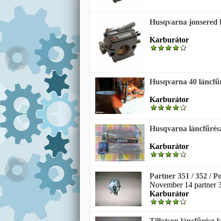
Husqvarna jonsered 
Karburátor
Husqvarna 40 láncfű
Karburátor
Husqvarna láncfűrés
Karburátor
Partner 351 / 352 / P
November 14 partner 35
Karburátor
Tillotson láncfűrész