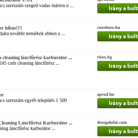
ács szerszám szeged vadas márton u ...
r hibás!!!!
cserebere.hu
alra további termékek ebben a ...
leaning láncfűrész karburátor ...
vbox.bg
45 carb cleaning láncfűrész ...
or
aprod.hu
ács szerszám egyéb település 1 500
leaning Láncfűrész Karburátor ...
deregalofm.com
ning láncfűrész karburátor ...