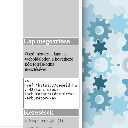
Lap megosztása
Oszd meg ezt a lapot a
weboldalodon a következő
kód forráskódba
illesztésével:
Keresések
Serpenyő? grill (1)