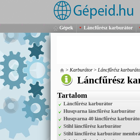
Gépek
Láncfűrész karburátor
>
Karburátor
>
Láncfűrész karburát
Láncfűrész ka
Tartalom
Láncfűrész karburátor
Husqvarna láncfűrész karburátor
Husqvarna 40 láncfűrész karburáto
Stihl láncfűrész karburátor
Stihl láncfűrész karburátor membr