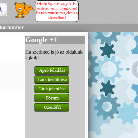
Szia én Squirrel vagyok. Ha
kérdésed van írj nyugodtan!
Ha rám mutatsz megjelenik a
kérdezőbox!
 karburátor
Google +1
Ha szerinted is jó az oldalunk
lájkolj!