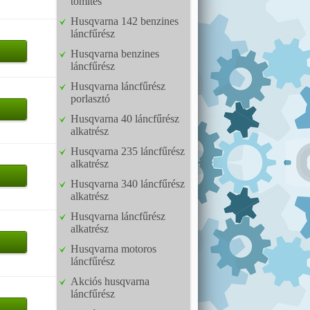
tömítés
Husqvarna 142 benzines
láncfűrész
Husqvarna benzines
láncfűrész
Husqvarna láncfűrész
porlasztó
Husqvarna 40 láncfűrész
alkatrész
Husqvarna 235 láncfűrész
alkatrész
Husqvarna 340 láncfűrész
alkatrész
Husqvarna láncfűrész
alkatrész
Husqvarna motoros
láncfűrész
Akciós husqvarna
láncfűrész