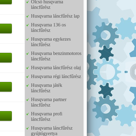
Olcsó husqvarna
láncfűrész
Husqvarna láncfűrész lap
Husqvarna 136 os
láncfűrész
Husqvarna egykezes
láncfűrész
Husqvarna benzinmotoros
láncfűrész
Husqvarna láncfűrész olaj
Husqvarna régi láncfűrész
Husqvarna játék
láncfűrész
Husqvarna partner
láncfűrész
Husqvarna profi
láncfűrész
Husqvarna láncfűrész
gyújtógyertya