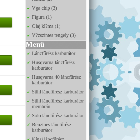
Vga chip (3)
Figura (1)
Olaj kl?ma (1)
V?zszintes tengely (3)
Menü
Láncfűrész karburátor
Husqvarna láncfűrész
karburátor
Husqvarna 40 láncfűrész
karburátor
Stihl láncfűrész karburátor
Stihl láncfűrész karburátor
membrán
Solo láncfűrész karburátor
Benzines láncfűrész
karburátor
Kínai láncfűrész