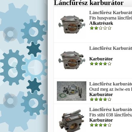
Láncfűrész karburátor
Láncfűrész Karburáto
Fits husqvarna láncfűr
Alkatrészek
Láncfűrész Karburát
Karburátor
Láncfűrész karburátor
Oszd meg az iwiw-en h
Karburátor
Láncfűrész karburátor
Fits stihl 038 láncfűré
Karburátor