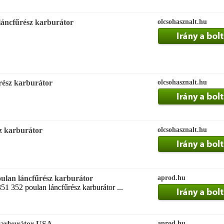
láncfűrész karburátor
olcsohasznalt.hu
rész karburátor
olcsohasznalt.hu
z karburátor
olcsohasznalt.hu
oulan láncfűrész karburátor
aprod.hu
1 352 poulan láncfűrész karburátor ...
 karburátor USA
aprod.hu