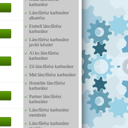
karburátor
Láncfűrész karburátor
alkatrész
Einhell láncfűrész
karburátor
Láncfűrész karburátor
javító készlet
Al ko láncfűrész
karburátor
Zil láncfűrész karburátor
Mtd láncfűrész karburátor
Homelite láncfűrész
karburátor
Partner láncfűrész
karburátor
Láncfűrész karburátor
membrán
Láncfűrész karburátor