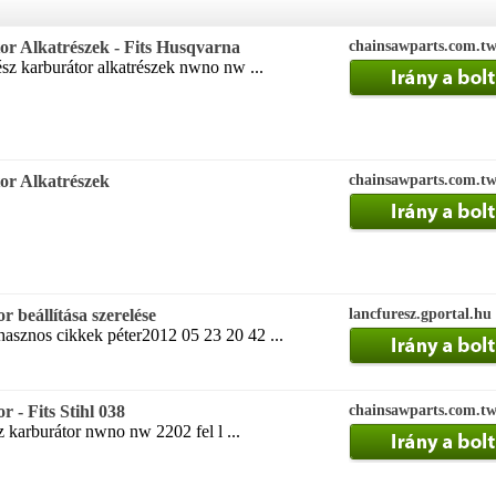
r Alkatrészek - Fits Husqvarna
chainsawparts.com.t
ész karburátor alkatrészek nwno nw ...
or Alkatrészek
chainsawparts.com.t
 beállítása szerelése
lancfuresz.gportal.hu
asznos cikkek péter2012 05 23 20 42 ...
 - Fits Stihl 038
chainsawparts.com.t
sz karburátor nwno nw 2202 fel l ...