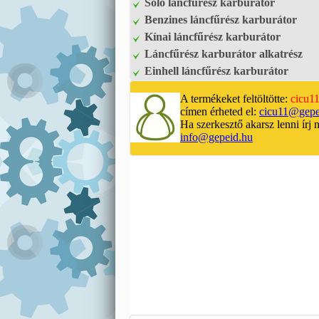
Solo láncfűrész karburátor
Benzines láncfűrész karburátor
Kínai láncfűrész karburátor
Láncfűrész karburátor alkatrész
Einhell láncfűrész karburátor
A termékeket feltöltötte:
cicu1
címen érheted el:
cicu11@gepe
Ha szerkesztő akarsz lenni írj 
info@gepeid.hu