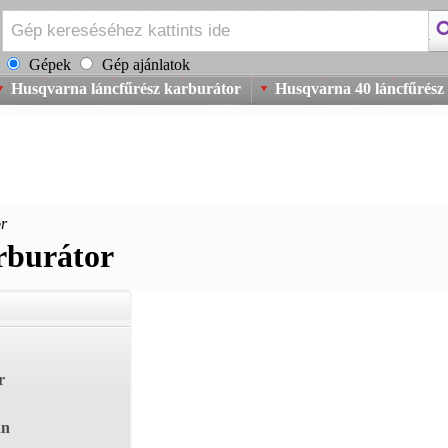
Gépek
Gép ajánlatok
Husqvarna láncfűrész karburátor
Husqvarna 40 láncfűrész
or
rburátor
r
án