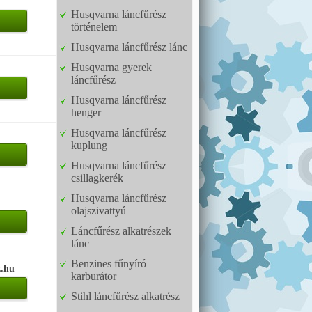
Husqvarna láncfűrész
történelem
Husqvarna láncfűrész lánc
Husqvarna gyerek
láncfűrész
Husqvarna láncfűrész
henger
Husqvarna láncfűrész
kuplung
Husqvarna láncfűrész
csillagkerék
Husqvarna láncfűrész
olajszivattyú
Láncfűrész alkatrészek
lánc
Benzines fűnyíró
z.hu
karburátor
Stihl láncfűrész alkatrész