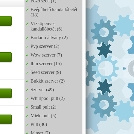
Főző szett (1)
Beépíthető kandallóbetét
w
(18)
Vízköpenyes
kandallóbetét (6)
Bortartó állvány (2)
Pvp szerver (2)
w
Wow szerver (7)
Ibm szerver (15)
Seed szerver (9)
Bukkit szerver (2)
Szerver (49)
Whirlpool pult (2)
Small pult (2)
w
Miele pult (5)
Pult (36)
Jelmez (2)