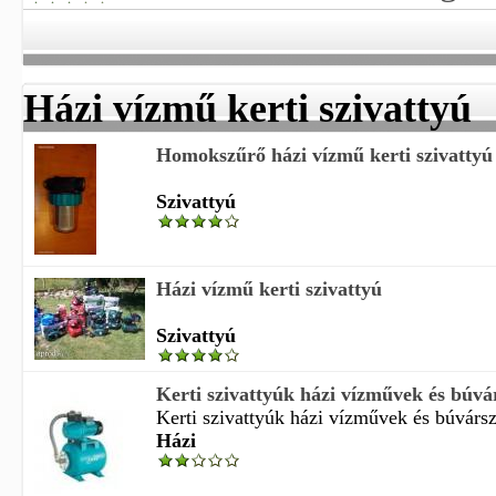
Házi vízmű kerti szivattyú
Homokszűrő házi vízmű kerti szivattyú
Szivattyú
Házi vízmű kerti szivattyú
Szivattyú
Kerti szivattyúk házi vízművek és búvá
Kerti szivattyúk házi vízművek és búvárszi
Házi