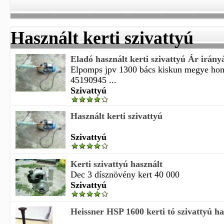
Használt kerti szivattyú
Eladó használt kerti szivattyú Ár irány
Elpomps jpv 1300 bács kiskun megye h
45190945 ...
Szivattyú
Használt kerti szivattyú
Szivattyú
Kerti szivattyú használt
Dec 3 dísznövény kert 40 000
Szivattyú
Heissner HSP 1600 kerti tó szivattyú ha