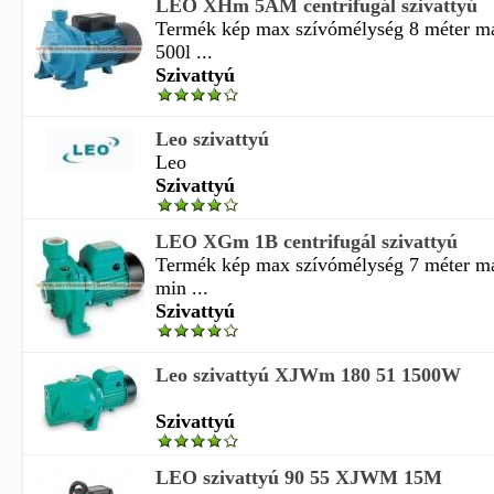
LEO XHm 5AM centrifugál szivattyú
Termék kép max szívómélység 8 méter ma
500l ...
Szivattyú
Leo szivattyú
Leo
Szivattyú
LEO XGm 1B centrifugál szivattyú
Termék kép max szívómélység 7 méter ma
min ...
Szivattyú
Leo szivattyú XJWm 180 51 1500W
Szivattyú
LEO szivattyú 90 55 XJWM 15M