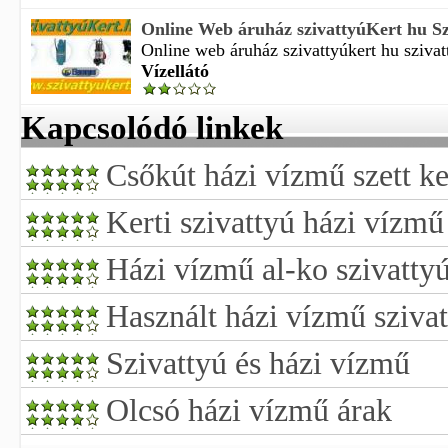
Online Web áruház szivattyúKert hu Szi
Online web áruház szivattyúkert hu szivatt
Vízellátó
Kapcsolódó linkek
Csőkút házi vízmű szett ke
Kerti szivattyú házi vízmű
Házi vízmű al-ko szivattyú
Használt házi vízmű szivat
Szivattyú és házi vízmű
Olcsó házi vízmű árak