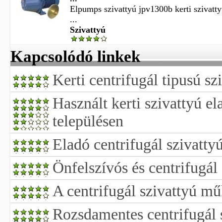
Elpumps szivattyú jpv1300b kerti szivatty
...
Szivattyú
Kapcsolódó linkek
Kerti centrifugál tipusú sz
Használt kerti szivattyú e
településen
Eladó centrifugál szivatty
Önfelszívós és centrifugál 
A centrifugál szivattyú m
Rozsdamentes centrifugál 