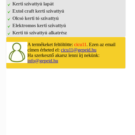
Kerti szivattyú lapát
Extol craft kerti szivattyú
Olcsó kerti tó szivattyú
Elektromos kerti szivattyú
Kerti tó szivattyú alkatrész
A termékeket feltöltötte:
cicu11
. Ezen az email
címen érheted el:
cicu11@gepeid.hu
Ha szerkesztő akarsz lenni írj nekünk:
info@gepeid.hu