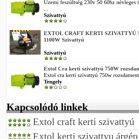
Üzemi feszültség 230v 50 60hz névleges 
...
Szivattyú
EXTOL CRAFT KERTI SZIVATTYÚ 
1100W Szivattyú
Szivattyú
Extol Cra kerti szivattyú 750W rozsdame
Extol cra kerti szivattyú 750w rozsdament
Tengely
Kapcsolódó linkek
Extol craft kerti szivattyú
Extol kerti szivattyu árgép