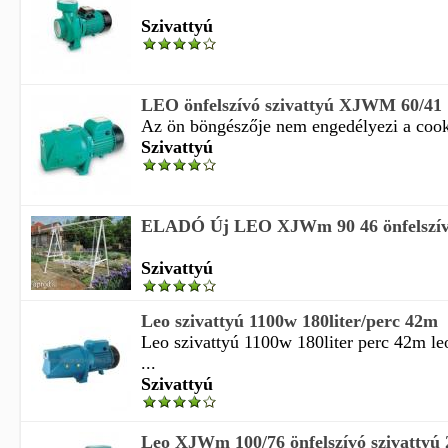
Szivattyú
LEO önfelszívó szivattyú XJWM 60/41
Az ön böngészője nem engedélyezi a cooki
Szivattyú
ELADÓ Új LEO XJWm 90 46 önfelszívó s
Szivattyú
Leo szivattyú 1100w 180liter/perc 42m
Leo szivattyú 1100w 180liter perc 42m l
...
Szivattyú
Leo XJWm 100/76 önfelszívó szivattyú