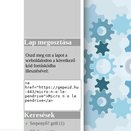
Lap megosztása
Oszd meg ezt a lapot a
weboldalodon a következő
kód forráskódba
illesztésével:
Keresések
Serpenyő? grill (1)