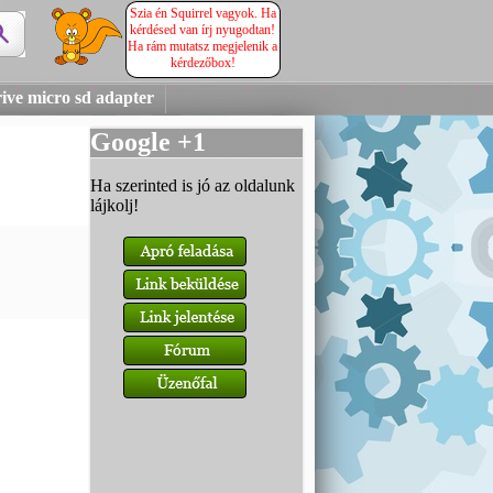
Szia én Squirrel vagyok. Ha
kérdésed van írj nyugodtan!
Ha rám mutatsz megjelenik a
kérdezőbox!
ive micro sd adapter
Google +1
Ha szerinted is jó az oldalunk
lájkolj!