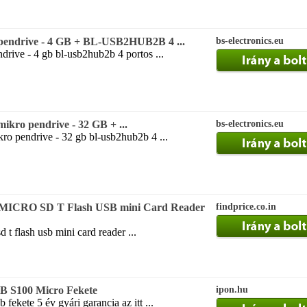
 pendrive - 4 GB + BL-USB2HUB2B 4 ...
bs-electronics.eu
drive - 4 gb bl-usb2hub2b 4 portos ...
ikro pendrive - 32 GB + ...
bs-electronics.eu
kro pendrive - 32 gb bl-usb2hub2b 4 ...
ICRO SD T Flash USB mini Card Reader
findprice.co.in
 t flash usb mini card reader ...
B S100 Micro Fekete
ipon.hu
fekete 5 év gyári garancia az itt ...