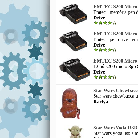
EMTEC S200 Micro 8
Emtec - memória pen dr
Drive
EMTEC S200 Micro 8
Emtec - pen drive - em
Drive
EMTEC S200 Micro 8
12 hó s200 micro 8gb 
Drive
Star Wars Chewbacca
Star wars chewbacca us
Kártya
Star Wars Yoda USB s
Star wars yoda usb s mi