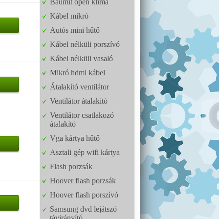
Baumit open klíma
Kábel mikró
Autós mini hűtő
Kábel nélküli porszívó
Kábel nélküli vasaló
Mikró hdmi kábel
Átalakító ventilátor
Ventilátor átalakító
Ventilátor csatlakozó
átalakító
Vga kártya hűtő
Asztali gép wifi kártya
Flash porzsák
Hoover flash porzsák
Hoover flash porszívó
Samsung dvd lejátszó
távirányító