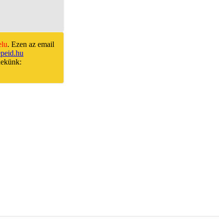
elu
. Ezen az email
peid.hu
nekünk: