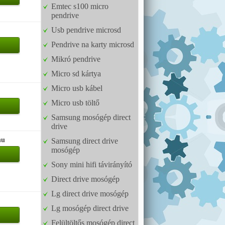
Emtec s100 micro
pendrive
Usb pendrive microsd
Pendrive na karty microsd
Mikró pendrive
Micro sd kártya
Micro usb kábel
Micro usb töltő
Samsung mosógép direct
drive
hu
Samsung direct drive
mosógép
Sony mini hifi távirányító
Direct drive mosógép
Lg direct drive mosógép
Lg mosógép direct drive
Felültöltős mosógép direct