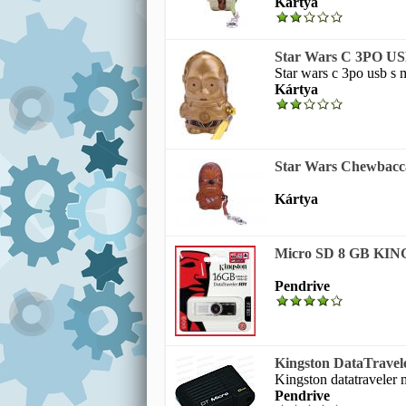
Kártya
Star Wars C 3PO USB 
Star wars c 3po usb s m
Kártya
Star Wars Chewbacca
Kártya
Micro SD 8 GB KI
Pendrive
Kingston DataTravel
Kingston datatraveler 
Pendrive