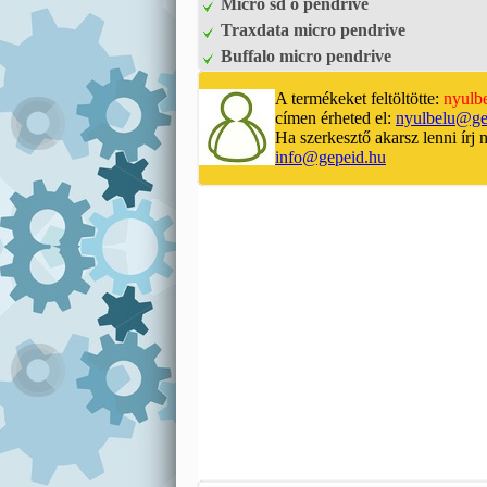
Micro sd o pendrive
Traxdata micro pendrive
Buffalo micro pendrive
A termékeket feltöltötte:
nyulb
címen érheted el:
nyulbelu@ge
Ha szerkesztő akarsz lenni írj 
info@gepeid.hu