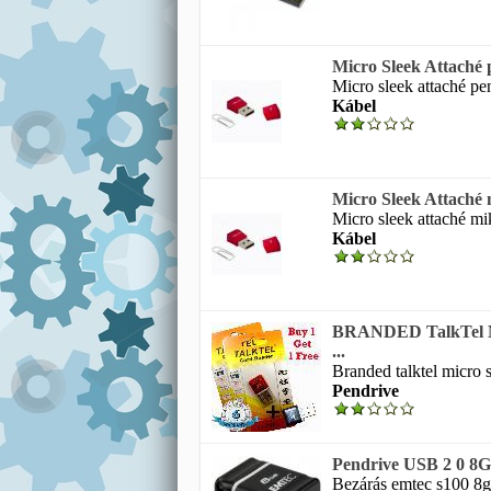
Micro Sleek Attaché
Micro sleek attaché pen
Kábel
Micro Sleek Attaché m
Micro sleek attaché mi
Kábel
BRANDED TalkTel M
...
Branded talktel micro sd
Pendrive
Pendrive USB 2 0 8G
Bezárás emtec s100 8gb 