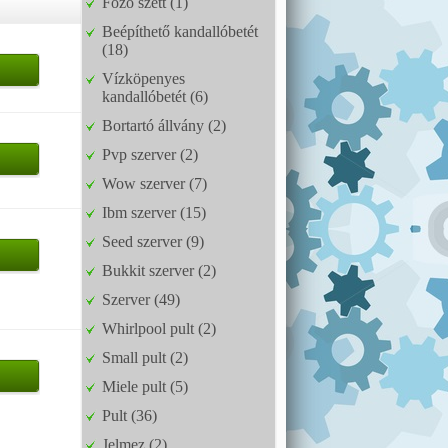
Főző szett (1)
Beépíthető kandallóbetét
(18)
Vízköpenyes
kandallóbetét (6)
Bortartó állvány (2)
Pvp szerver (2)
Wow szerver (7)
Ibm szerver (15)
Seed szerver (9)
Bukkit szerver (2)
Szerver (49)
Whirlpool pult (2)
Small pult (2)
Miele pult (5)
Pult (36)
Jelmez (2)