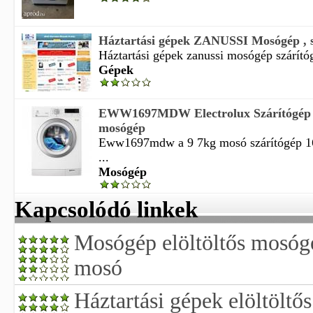
Háztartási gépek ZANUSSI Mosógép , szá
Háztartási gépek zanussi mosógép szárítógé
Gépek
EWW1697MDW Electrolux Szárítógép E
mosógép
Eww1697mdw a 9 7kg mosó szárítógép 16
...
Mosógép
Kapcsolódó linkek
Mosógép elöltöltős mosógé
mosó
Háztartási gépek elöltölt