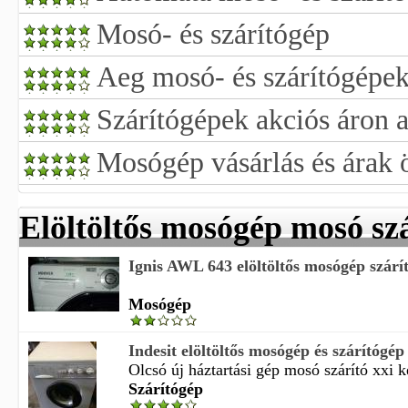
Mosó- és szárítógép
Aeg mosó- és szárítógépe
Szárítógépek akciós áron a
Mosógép vásárlás és árak 
Elöltöltős mosógép mosó sz
Ignis AWL 643 elöltöltős mosógép szárít
Mosógép
Indesit elöltöltős mosógép és szárítógép
Olcsó új háztartási gép mosó szárító xxi ke
Szárítógép