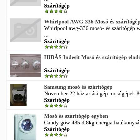
Szárítógép
Whirlpool AWG 336 Mosó és szárítógé
Whirlpool awg-336 mosó- és szárítógép 
...
Szárítógép
HIBÁS Indesit Mosó és szárítógép elad
Szárítógép
Samsung mosó és szárítógép
November 22 háztartási gép mosógépek 8
Szárítógép
Mosó és szárítógép egyben
Candy gow 485 d 8kg energia hatékonyság 
Szárítógép