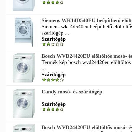
Siemens WK14D540EU beépíthető elöltöl
Siemens wk14d540eu beépíthető elöltöltő
szárítógép ...
Szárítógép
Bosch WVD24420EU elöltöltős mosó- és
Termék kép bosch wvd24420eu elöltöltős 
...
Szárítógép
Candy mosó- és szárítógép
Szárítógép
Bosch WVD24420EU elöltöltős mosó- és