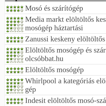
Mosó és szárítógép
Media markt elöltöltős k
mosógép háztartási
Zanussi keskeny elöltöltő
Elöltöltős mosógép és szár
olcsóbbat.hu
Elöltöltős mosógép
Whirlpool a kategóriás elö
gép
Indesit elöltöltős mosó-sz