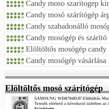
Candy moso szaritogep kir
Candy mosó szárítógép ár
Candy szabadonálló mosóg
Candy mosógép és szárító 
Elöltöltős mosógép candy
Candy mosógép vásárlása
Elöltöltős mosó szárítógép
SAMSUNG WD8704DJF Elöltöltős Mosó
Termék elérhető a következő üzletben az üz
Szárítógép