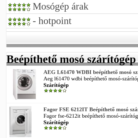
Mosógép árak
- hotpoint
Beépíthető mosó szárítógép
AEG L61470 WDBI beépíthető mosó sz
Aeg l61470 wdbi beépíthető mosó-szárítóg
Szárítógép
Fagor FSE 6212IT Beépíthető mosó szá
Fagor fse-6212it beépíthető mosó-szárítógé
Szárítógép