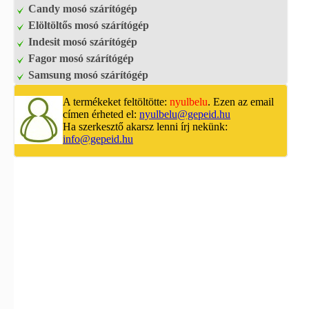
Candy mosó szárítógép
Elöltöltős mosó szárítógép
Indesit mosó szárítógép
Fagor mosó szárítógép
Samsung mosó szárítógép
A termékeket feltöltötte:
nyulbelu
. Ezen az email
címen érheted el:
nyulbelu@gepeid.hu
Ha szerkesztő akarsz lenni írj nekünk:
info@gepeid.hu