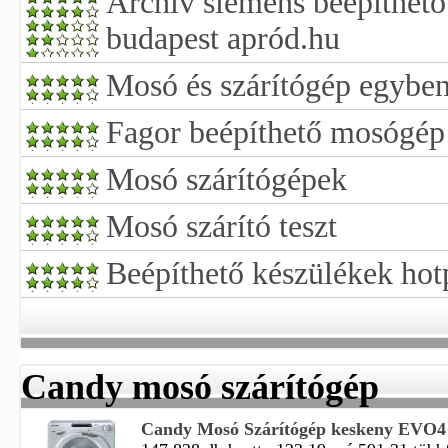
Archív siemens beépíthető
budapest apród.hu
Mosó és szárítógép egybe
Fagor beépíthető mosógép
Mosó szárítógépek
Mosó szárító teszt
Beépíthető készülékek hot
Candy mosó szárítógép
Candy Mosó Szárítógép keskeny EVO4