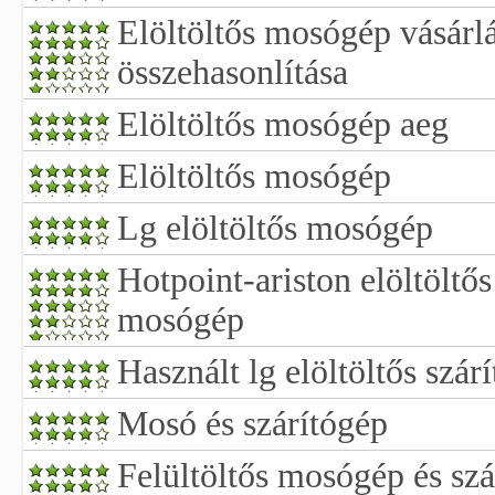
Elöltöltős mosógép vásárlá
összehasonlítása
Elöltöltős mosógép aeg
Elöltöltős mosógép
Lg elöltöltős mosógép
Hotpoint-ariston elöltöltő
mosógép
Használt lg elöltöltős szár
Mosó és szárítógép
Felültöltős mosógép és szá