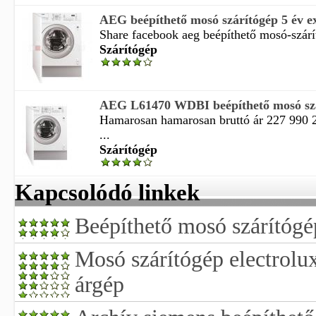
AEG beépíthető mosó szárítógép 5 év ex
Share facebook aeg beépíthető mosó-szárít
Szárítógép
AEG L61470 WDBI beépíthető mosó sz
Hamarosan hamarosan bruttó ár 227 990 29
...
Szárítógép
Kapcsolódó linkek
Beépíthető mosó szárítógé
Mosó szárítógép electrolux
árgép