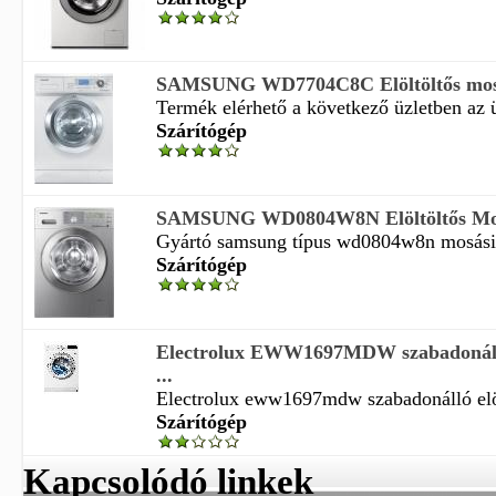
SAMSUNG WD7704C8C Elöltöltős mosó
Termék elérhető a következő üzletben az üz
Szárítógép
SAMSUNG WD0804W8N Elöltöltős Mos
Gyártó samsung típus wd0804w8n mosási k
Szárítógép
Electrolux EWW1697MDW szabadonálló
...
Electrolux eww1697mdw szabadonálló elöl
Szárítógép
Kapcsolódó linkek