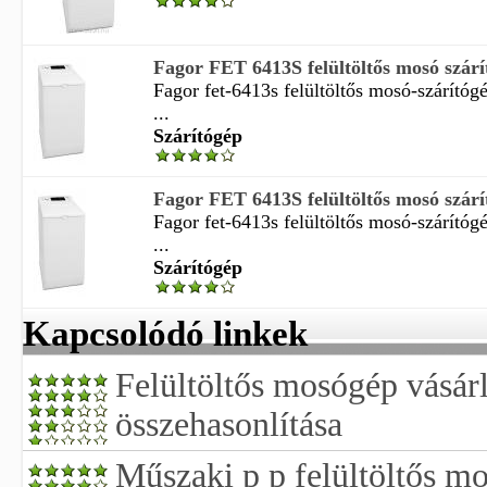
Fagor FET 6413S felültöltős mosó szárí
Fagor fet-6413s felültöltős mosó-szárítóg
...
Szárítógép
Fagor FET 6413S felültöltős mosó szárí
Fagor fet-6413s felültöltős mosó-szárítóg
...
Szárítógép
Kapcsolódó linkek
Felültöltős mosógép vásárl
összehasonlítása
Műszaki p p felültöltős m