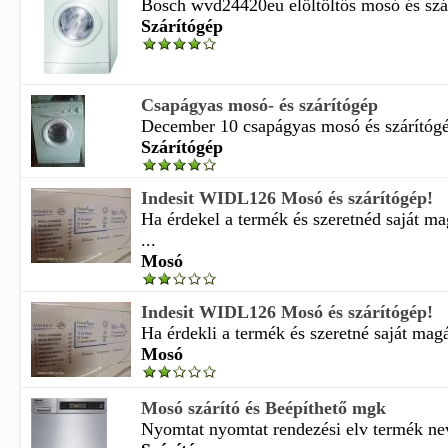
Bosch wvd24420eu elöltöltős mosó és szárí
Szárítógép
Csapágyas mosó- és szárítógép
December 10 csapágyas mosó és szárítógép
Szárítógép
Indesit WIDL126 Mosó és szárítógép!
Ha érdekel a termék és szeretnéd saját m
...
Mosó
Indesit WIDL126 Mosó és szárítógép!
Ha érdekli a termék és szeretné saját magá
Mosó
Mosó szárító és Beépíthető mgk
Nyomtat nyomtat rendezési elv termék nev