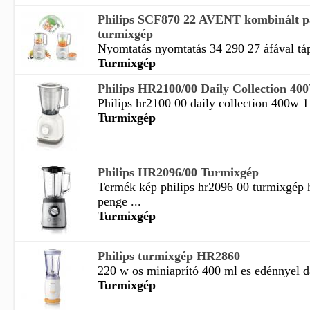
Philips SCF870 22 AVENT kombinált pá
turmixgép
Nyomtatás nyomtatás 34 290 27 áfával táp
Turmixgép
Philips HR2100/00 Daily Collection 400W
Philips hr2100 00 daily collection 400w 1 
Turmixgép
Philips HR2096/00 Turmixgép
Termék kép philips hr2096 00 turmixgép 
penge ...
Turmixgép
Philips turmixgép HR2860
220 w os miniaprító 400 ml es edénnyel da
Turmixgép