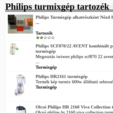
Philips turmixgép tartozék
Philips Turmixgép alkatrészként Nézd H
...
Tartozék
Philips SCF870/22 AVENT kombinált pá
turmixgép
Megosztás iwiwen philips scf870 22 aven
...
Turmixgép
Philips HR2161 turmixgép
Termék kép turmix 600w állítható sebesség 
Turmixgép
Olcsó Philips HR 2160 Viva Collection 
Olcsó philips hr 2160 viva collection turm