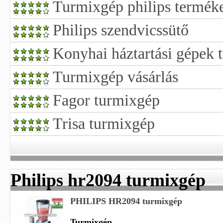
Turmixgép philips termék
Philips szendvicssütő
Konyhai háztartási gépek 
Turmixgép vásárlás
Fagor turmixgép
Trisa turmixgép
Philips hr2094 turmixgép
PHILIPS HR2094 turmixgép
Turmixgép