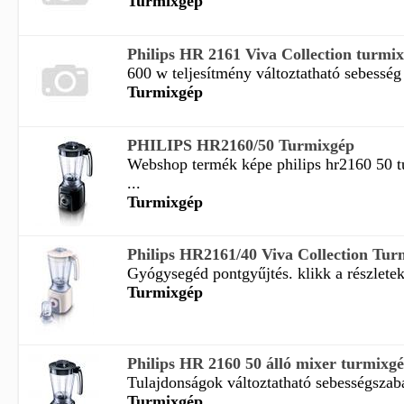
Turmixgép
Philips HR 2161 Viva Collection turmix
600 w teljesítmény változtatható sebesség j
Turmixgép
PHILIPS HR2160/50 Turmixgép
Webshop termék képe philips hr2160 50 
...
Turmixgép
Philips HR2161/40 Viva Collection Tur
Gyógysegéd pontgyűjtés. klikk a részletekér
Turmixgép
Philips HR 2160 50 álló mixer turmixg
Tulajdonságok változtatható sebességszabál
Turmixgép