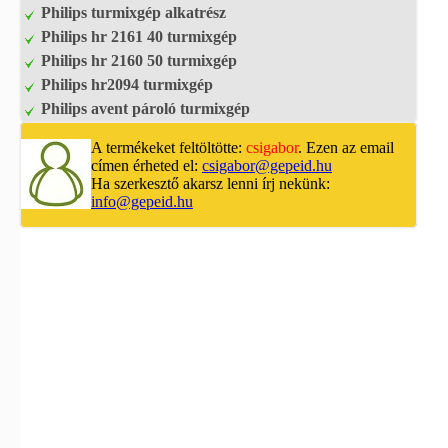
Philips turmixgép alkatrész
Philips hr 2161 40 turmixgép
Philips hr 2160 50 turmixgép
Philips hr2094 turmixgép
Philips avent pároló turmixgép
A termékeket feltöltötte:
csigabor
. Ezen az email
címen érheted el:
csigabor@gepeid.hu
Ha szerkesztő akarsz lenni írj nekünk:
info@gepeid.hu