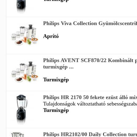
Philips Viva Collection Gyümölcscentri
Aprító
Philips AVENT SCF870/22 Kombinált p
turmixgép ...
Turmixgép
Philips HR 2170 50 fekete ezüst álló m
Tulajdonságok változtatható sebességszabál
Turmixgép
Philips HR2102/00 Daily Collection tu