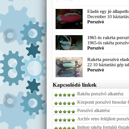
Eladó egy jó állapot
December 10 háztartási
Porszívó
1965 ös rakéta porsz
1965-ös rakéta porszív
Porszívó
Rakéta porszívó elad
22 10 háztartási gép t
Porszívó
Kapcsolódó linkek
Rakéta porszívó alkatrész
Központi porszívó biosolar 
Porszívó alkatrész
Archív retro felújított pors
Inshop rakéta formájú éjsza