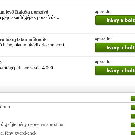
ban levő Rakéta porszívó
aprod.hu
 gép takarítógépek porszívók ...
ívó hiánytalan működik
aprod.hu
ó hiánytalan működik december 9 ...
ó
aprod.hu
akarítógépek porszívók 4 000
fórum
zívó gyűjtemény debrecen apród.hu
kai fény gyerekenek