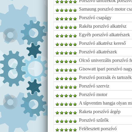
Porszívó tartozékok porszív
Samaung porszívó motor cs
Porszívó csapágy
Rakéta porszívó alkatrész
Egyéb porszívó alkatrészek
Porszívó alkatrész kereső
Porszívó alkatrészek
Olcsó univerzális porszívó f
Gisowatt ipari porszívó na
Porszívó porzsák és tartozék
Porszívó szerviz
Porszívó motor
A tápventim hangja olyan mi
Raketa porszívó árgép
Porszívó szűrők
Felélesztett porszívó