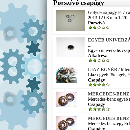
Porszívó csapágy
Golyóscsapágy E 7 ra
2013 12 08 min 1270
Porszívó
EGYÉB UNIVERZÁLI
...
Egyéb univerzális csap
Alkatrész
LIAZ EGYÉB / főteng
Liaz egyéb főtengely é
Csapágy
MERCEDES-BENZ EGY
Mercedes-benz egyéb n
Csapágy
MERCEDES-BENZ EGY
Mercedes-benz egyéb k
Csapágy