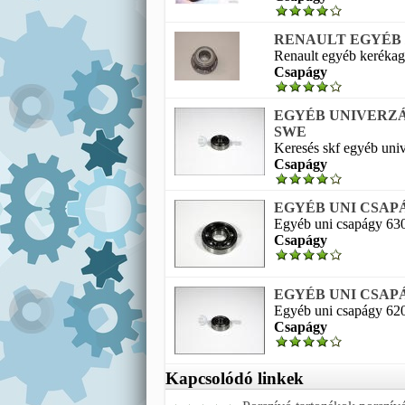
RENAULT EGYÉB / 
Renault egyéb kerékagy
Csapágy
EGYÉB UNIVERZÁLI
SWE
Keresés skf egyéb univ
Csapágy
EGYÉB UNI CSAPÁG
Egyéb uni csapágy 6305
Csapágy
EGYÉB UNI CSAPÁG
Egyéb uni csapágy 6201
Csapágy
Kapcsolódó linkek