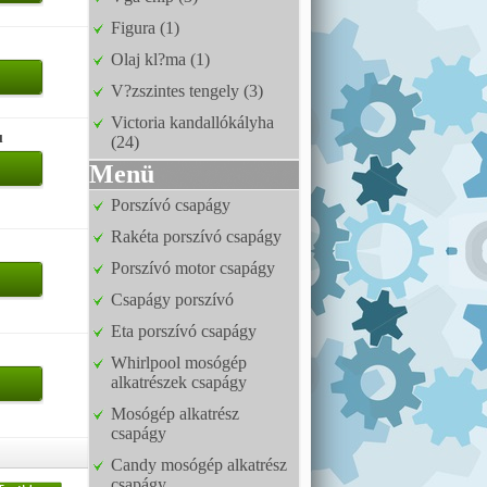
Figura (1)
Olaj kl?ma (1)
V?zszintes tengely (3)
Victoria kandallókályha
u
(24)
Menü
Porszívó csapágy
Rakéta porszívó csapágy
Porszívó motor csapágy
Csapágy porszívó
Eta porszívó csapágy
Whirlpool mosógép
alkatrészek csapágy
Mosógép alkatrész
csapágy
Candy mosógép alkatrész
csapágy