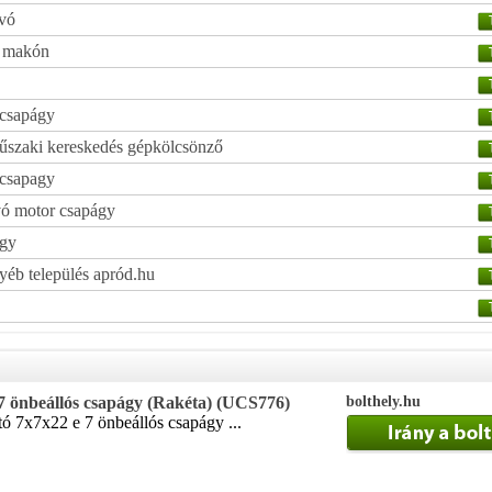
ívó
a makón
 csapágy
műszaki kereskedés gépkölcsönző
 csapagy
vó motor csapágy
ágy
yéb település apród.hu
önbeállós csapágy (Rakéta) (UCS776)
bolthely.hu
tó 7x7x22 e 7 önbeállós csapágy ...