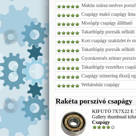
Makita száraz-nedves porsz
Csapágy makó csapágy list
Mosógép csapágy állítható
Takarítógép porzsák nélküli
Kori csapágy szaküzlet és 
Takarítógép porzsák nélküli
Gyorskeresés zelmer porszi
Takarítógép vezetékes csap
Csapágy szimering ékszíj eg
Webáruház csapágy
Rakéta porszívó csapágy
KIFUTÓ 7X7X22 E 7 
Gallery thumbnail kifu
Csapágy