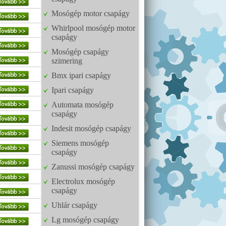
Mosógép motor csapágy
Whirlpool mosógép motor
csapágy
Mosógép csapágy
szimering
Bmx ipari csapágy
Ipari csapágy
Automata mosógép
csapágy
Indesit mosógép csapágy
Siemens mosógép
csapágy
Zanussi mosógép csapágy
Electrolux mosógép
csapágy
Uhlár csapágy
Lg mosógép csapágy