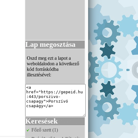
Lap megosztása
Oszd meg ezt a lapot a
weboldalodon a következő
kód forráskódba
illesztésével:
Keresések
Főző szett (1)