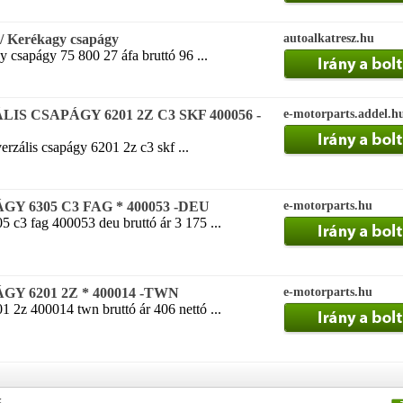
Kerékagy csapágy
autoalkatresz.hu
 csapágy 75 800 27 áfa bruttó 96 ...
S CSAPÁGY 6201 2Z C3 SKF 400056 -
e-motorparts.addel.h
erzális csapágy 6201 2z c3 skf ...
Y 6305 C3 FAG * 400053 -DEU
e-motorparts.hu
 c3 fag 400053 deu bruttó ár 3 175 ...
Y 6201 2Z * 400014 -TWN
e-motorparts.hu
 2z 400014 twn bruttó ár 406 nettó ...