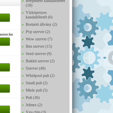
Beépíthető kandallóbetét
(18)
Vízköpenyes
kandallóbetét (6)
Bortartó állvány (2)
Pvp szerver (2)
motor.hu
Wow szerver (7)
Ibm szerver (15)
Seed szerver (9)
Bukkit szerver (2)
Szerver (49)
Whirlpool pult (2)
Small pult (2)
Miele pult (5)
Pult (36)
Jelmez (2)
Vga chip (3)