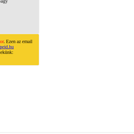
págy
or
. Ezen az email
peid.hu
nekünk: