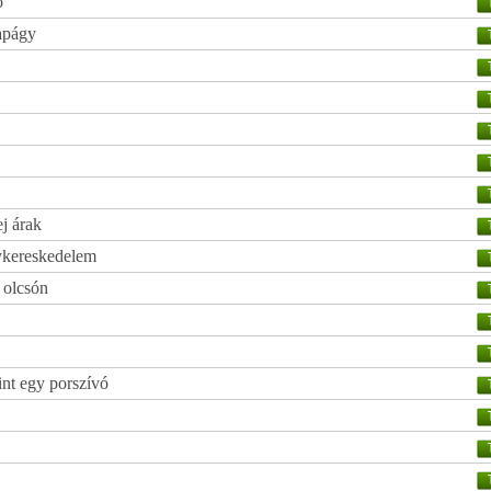
ó
apágy
ej árak
gykereskedelem
 olcsón
nt egy porszívó