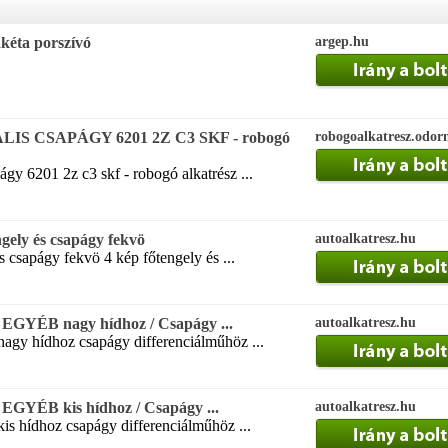
kéta porszívó
argep.hu
S CSAPÁGY 6201 2Z C3 SKF - robogó
robogoalkatresz.odor
ágy 6201 2z c3 skf - robogó alkatrész ...
ely és csapágy fekvö
autoalkatresz.hu
s csapágy fekvö 4 kép főtengely és ...
ÉB nagy hídhoz / Csapágy ...
autoalkatresz.hu
agy hídhoz csapágy differenciálműhöz ...
ÉB kis hídhoz / Csapágy ...
autoalkatresz.hu
is hídhoz csapágy differenciálműhöz ...