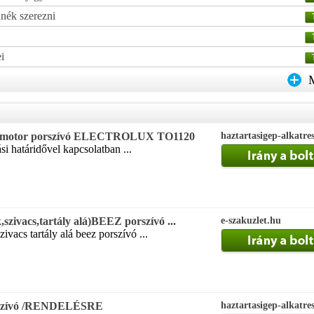
nék szerezni
i
 motor porszívó ELECTROLUX TO1120
haztartasigep-alkatre
ási határidővel kapcsolatban ...
szivacs,tartály alá)BEEZ porszívó ...
e-szakuzlet.hu
ivacs tartály alá beez porszívó ...
rszívó /RENDELÉSRE
haztartasigep-alkatre