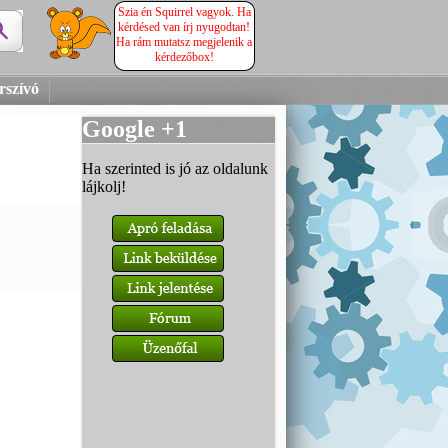
Szia én Squirrel vagyok. Ha
kérdésed van írj nyugodtan!
Ha rám mutatsz megjelenik a
kérdezőbox!
rszívó
Google +1
Ha szerinted is jó az oldalunk
lájkolj!