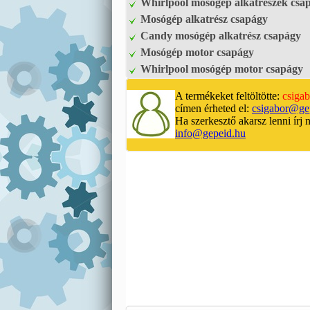
Whirlpool mosógép alkatrészek csa
Mosógép alkatrész csapágy
Candy mosógép alkatrész csapágy
Mosógép motor csapágy
Whirlpool mosógép motor csapágy
A termékeket feltöltötte:
csigab
címen érheted el:
csigabor@ge
Ha szerkesztő akarsz lenni írj 
info@gepeid.hu