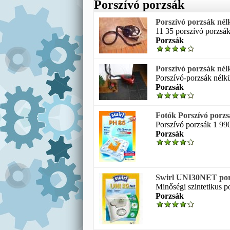
Porszívó porzsák
Porszívó porzsák né
11 35 porszívó porzsák
Porzsák
Porszívó porzsák nél
Porszívó-porzsák nélkü
Porzsák
Fotók Porszívó porz
Porszívó porzsák 1 990
Porzsák
Swirl UNI30NET por
Minőségi szintetikus po
Porzsák