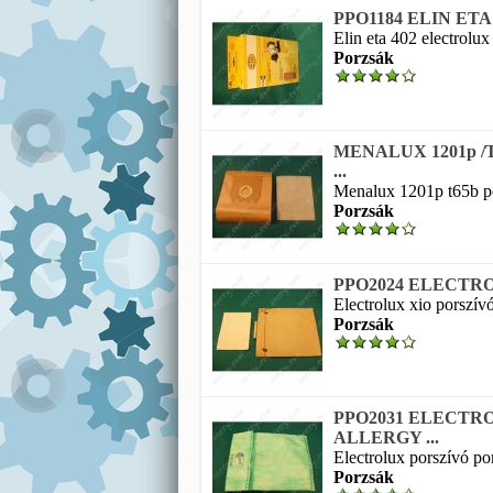
PPO1184 ELIN ETA 
Elin eta 402 electrolux
Porzsák
MENALUX 1201p /T
...
Menalux 1201p t65b por
Porzsák
PPO2024 ELECTROLUX
Electrolux xio porszívó
Porzsák
PPO2031 ELECTROL
ALLERGY ...
Electrolux porszívó po
Porzsák