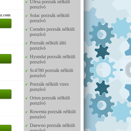
Ufesa porzsák nélküli
porszívó
sz.com
Solac porzsák nélküli
porszívó
Csendes porzsák nélküli
porszívó
Porzsák nélküli álló
porszívó
Hyundai porzsák nélküli
porszívó
Sc4780 porzsák nélküli
porszívó
Porzsák nélküli vizes
porszívó
Orion porzsák nélküli
porszívó
Rowenta porzsák nélküli
porszívó
Daewoo porzsák nélküli
porszívó