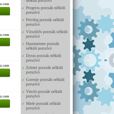
nélküli porszívó
sz.com
Progress porzsák nélküli
porszívó
Privileg porzsák nélküli
porszívó
Vízszűrős porzsák nélküli
sz.com
porszívó
Hausmeister porzsák
nélküli porszívó
Dyras porzsák nélküli
porszívó
sz.com
Zelmer porzsák nélküli
porszívó
Gorenje porzsák nélküli
porszívó
Vinchi porzsák nélküli
porszívó
sz.com
Miele porzsák nélküli
porszívó