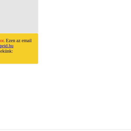
or
. Ezen az email
peid.hu
nekünk: