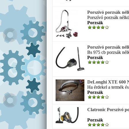
Porszívó porzsák né
Porszívó porzsák nélkül
Porzsák
Porszívó porzsák nél
Bs 975 cb porzsák nélk
Porzsák
DeLonghi XTE 600 NB
Ha érdekel a termék és
Porzsák
Clatronic Porszívó p
Porzsák