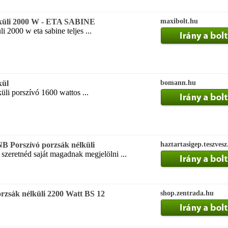
lküli 2000 W - ETA SABINE
maxibolt.hu
i 2000 w eta sabine teljes ...
kül
bomann.hu
üli porszívó 1600 wattos ...
 Porszívó porzsák nélküli
haztartasigep.teszvesz
 szeretnéd saját magadnak megjelölni ...
orzsák nélküli 2200 Watt BS 12
shop.zentrada.hu