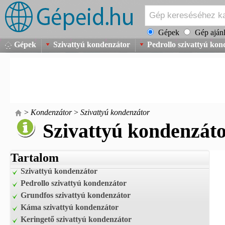
Gépek
Gép ajánl
Gépek
Szivattyú kondenzátor
Pedrollo szivattyú kon
>
Kondenzátor
>
Szivattyú kondenzátor
Szivattyú kondenzát
Tartalom
Szivattyú kondenzátor
Pedrollo szivattyú kondenzátor
Grundfos szivattyú kondenzátor
Káma szivattyú kondenzátor
Keringető szivattyú kondenzátor