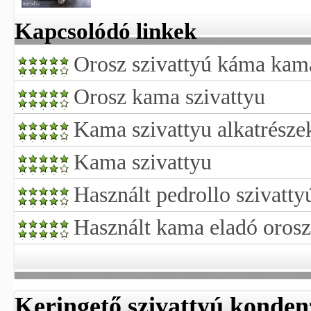
Kapcsolódó linkek
Orosz szivattyú káma kam
Orosz kama szivattyu
Kama szivattyu alkatrésze
Kama szivattyu
Használt pedrollo szivatty
Használt kama eladó oros
Keringető szivattyú konden