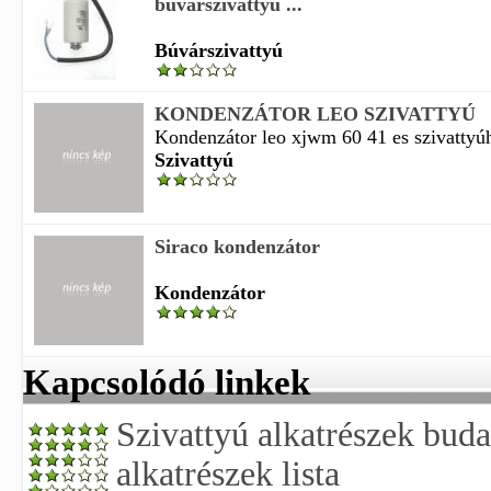
búvárszivattyú ...
Búvárszivattyú
KONDENZÁTOR LEO SZIVATTYÚ
Kondenzátor leo xjwm 60 41 es szivattyúh
Szivattyú
Siraco kondenzátor
Kondenzátor
Kapcsolódó linkek
Szivattyú alkatrészek buda
alkatrészek lista