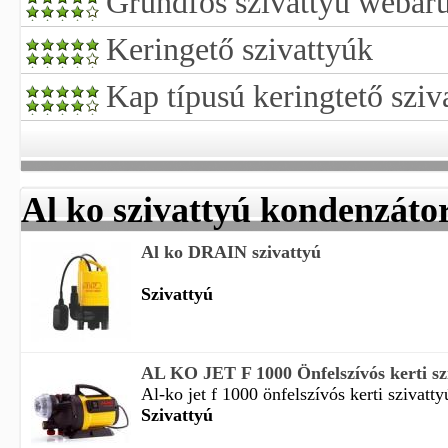
Grundfos szivattyú webár
Keringető szivattyúk
Kap típusú keringtető sziv
Al ko szivattyú kondenzáto
Al ko DRAIN szivattyú
Szivattyú
AL KO JET F 1000 Önfelszívós kerti s
Al-ko jet f 1000 önfelszívós kerti szivatty
Szivattyú