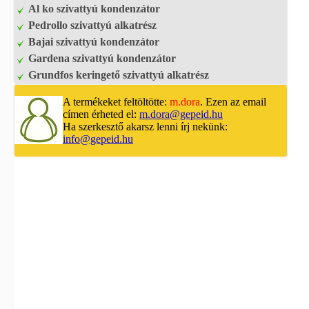
Al ko szivattyú kondenzátor
Pedrollo szivattyú alkatrész
Bajai szivattyú kondenzátor
Gardena szivattyú kondenzátor
Grundfos keringető szivattyú alkatrész
A termékeket feltöltötte:
m.dora
. Ezen az email
címen érheted el:
m.dora@gepeid.hu
Ha szerkesztő akarsz lenni írj nekünk:
info@gepeid.hu