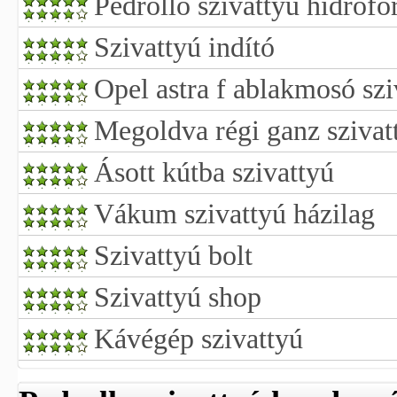
Pedrollo szivattyú hidrofo
Szivattyú indító
Opel astra f ablakmosó szi
Megoldva régi ganz szivat
Ásott kútba szivattyú
Vákum szivattyú házilag
Szivattyú bolt
Szivattyú shop
Kávégép szivattyú