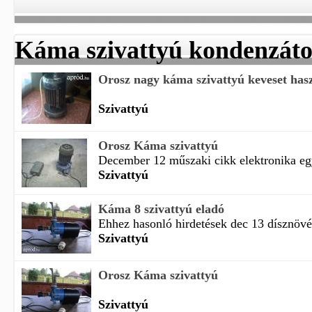
Káma szivattyú kondenzáto
Orosz nagy káma szivattyú keveset has
Szivattyú
Orosz Káma szivattyú
December 12 műszaki cikk elektronika egy
Szivattyú
Káma 8 szivattyú eladó
Ehhez hasonló hirdetések dec 13 dísznövé
Szivattyú
Orosz Káma szivattyú
Szivattyú