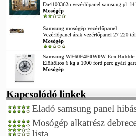
Da4100362n vezérlőpanel samsung pl rl41
Mosógép
Samsung mosógép vezérlőpanel
Vezérlőpanel árak vezérlőpanel 27 220 tól 
Mosógép
Samsung WF60F4E0W0W Eco Bubble 
Elöltöltős 6 kg a 1000 ford perc gyári gara
Mosógép
Kapcsolódó linkek
Eladó samsung panel hibá
Mosógép alkatrész debrec
lista