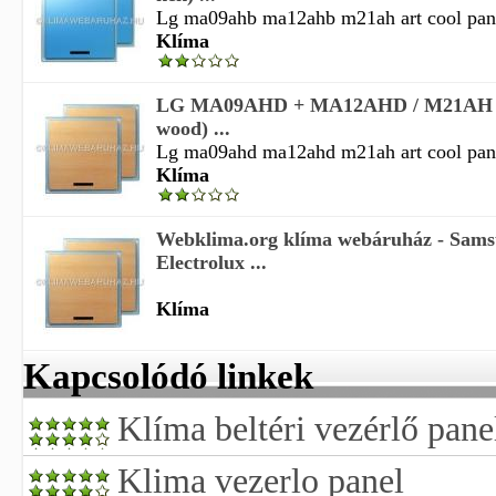
Lg ma09ahb ma12ahb m21ah art cool panel
Klíma
LG MA09AHD + MA12AHD / M21AH (ar
wood) ...
Lg ma09ahd ma12ahd m21ah art cool pane
Klíma
Webklima.org klíma webáruház - Sam
Electrolux ...
Klíma
Kapcsolódó linkek
Klíma beltéri vezérlő pane
Klima vezerlo panel