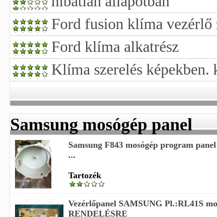
hibatlan allapotban
Ford fusion klíma vezérlő
Ford klíma alkatrész
Klíma szerelés képekben. k
Samsung mosógép panel
Samsung F843 mosógép program panel e
...
Tartozék
Vezérlőpanel SAMSUNG Pl.:RL41S mos
RENDELÉSRE