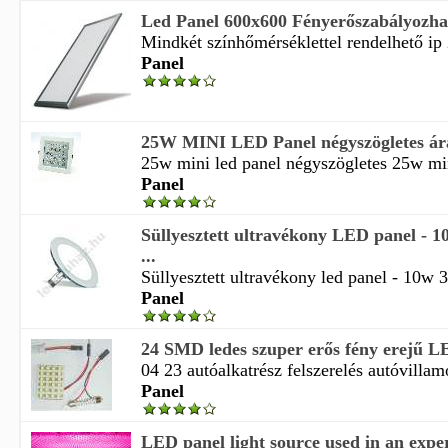
Led Panel 600x600 Fényerőszabályozh
Mindkét színhőmérséklettel rendelhető ip 2
Panel
25W MINI LED Panel négyszögletes ár
25w mini led panel négyszögletes 25w mini
Panel
Süllyesztett ultravékony LED panel - 
...
Süllyesztett ultravékony led panel - 10w 
Panel
24 SMD ledes szuper erős fény erejű
04 23 autóalkatrész felszerelés autóvillamo
Panel
LED panel light source used in an expe