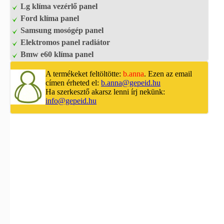
Lg klíma vezérlő panel
Ford klíma panel
Samsung mosógép panel
Elektromos panel radiátor
Bmw e60 klíma panel
A termékeket feltöltötte:
b.anna
. Ezen az email
címen érheted el:
b.anna@gepeid.hu
Ha szerkesztő akarsz lenni írj nekünk:
info@gepeid.hu