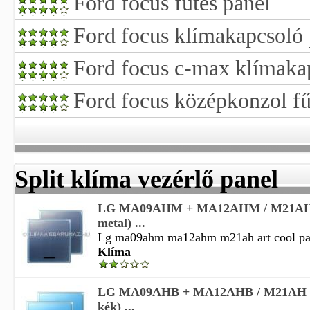
Ford focus fűtés panel
Ford focus klímakapcsoló 
Ford focus c-max klímaka
Ford focus középkonzol fű
Split klíma vezérlő panel
LG MA09AHM + MA12AHM / M21AH (a
metal) ...
Lg ma09ahm ma12ahm m21ah art cool pane
Klíma
LG MA09AHB + MA12AHB / M21AH (ar
kék) ...