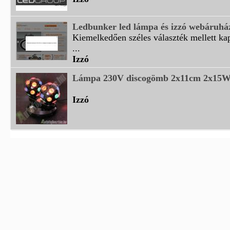
Ledbunker led lámpa és izzó webáruhá
Kiemelkedően széles választék mellett k
...
Izzó
Lámpa 230V discogömb 2x11cm 2x15W
Izzó