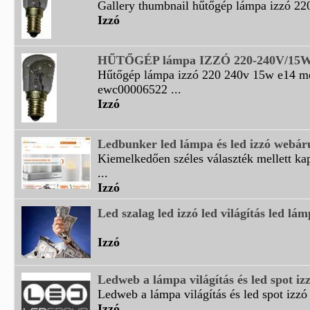
Gallery thumbnail hűtőgép lámpa izzó 22
Izzó
HŰTŐGÉP lámpa IZZÓ 220-240V/15W 
Hűtőgép lámpa izzó 220 240v 15w e14 me
ewc00006522 ...
Izzó
Ledbunker led lámpa és led izzó webár
Kiemelkedően széles választék mellett k
...
Izzó
Led szalag led izzó led világítás led lám
Izzó
Ledweb a lámpa világítás és led spot izzó
Ledweb a lámpa világítás és led spot izzó 
Izzó