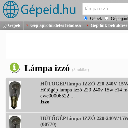
Gépek
Gép ajánl
Gépek
Gép apróhirdetés feladása
Gép link beküldése
Lámpa izzó
(8 találat)
HŰTŐGÉP lámpa IZZÓ 220 240V 15W
Hűtőgép lámpa izzó 220 240v 15w e14 me
ewc00006522 ...
Izzó
HŰTŐGÉP lámpa IZZÓ 220-240V/15W 
(00770)