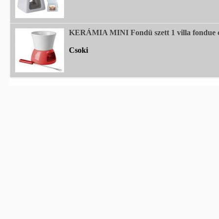
KERÁMIA MINI Fondü szett 1 villa fondue 
Csoki