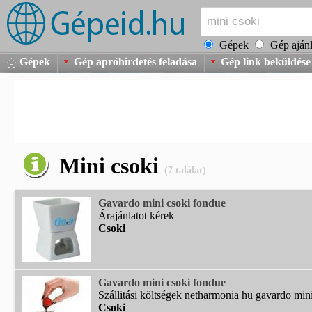
Gépek
Gép ajánl
Gépek
Gép apróhirdetés feladása
Gép link beküldése
Mini csoki
(7 találat)
Gavardo mini csoki fondue
Árajánlatot kérek
Csoki
Gavardo mini csoki fondue
Szállitási költségek netharmonia hu gavardo mini 
Csoki