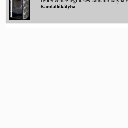
18008 venice légfűtéses kandalló kályha c
Kandallókályha