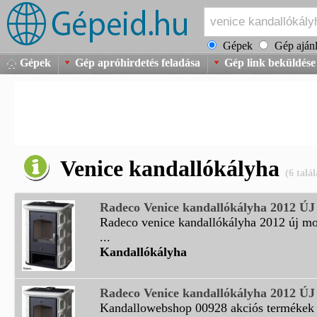
Gépek
Gép ajánl
Gépek
Gép apróhirdetés feladása
Gép link beküldése
Venice kandallókályha
(6 talál
Radeco Venice kandallókályha 2012 
Radeco venice kandallókályha 2012 új mo
...
Kandallókályha
Radeco Venice kandallókályha 2012
Kandallowebshop 00928 akciós termékek 