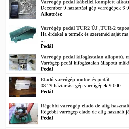
Varrógép pedál kábellel komplett alkat
December 9 háztartási gép varrógépek 6 
Alkatrész
Varrógép pedál TUR2 ÚJ ,TUR-2 tapos
Ha érdekel a termék és szeretnéd saját m
...
Pedál
Varrógép pedál kifogástalan állapotú, m
Varrógép pedál kifogástalan állapotú műkö
Pedál
Eladó varrógép motor és pedál
08 29 háztartási gép varrógépek 9 000
Pedál
Régebbi varrógép eladó de alig használt 
Régebbi varrógép eladó de alig használt jó
Pedál