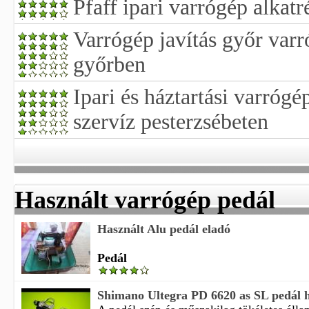
Pfaff ipari varrógép alkatr
Varrógép javítás győr varró
győrben
Ipari és háztartási varrógé
szervíz pesterzsébeten
Használt varrógép pedál
Használt Alu pedál eladó
Pedál
Shimano Ultegra PD 6620 as SL pedál h