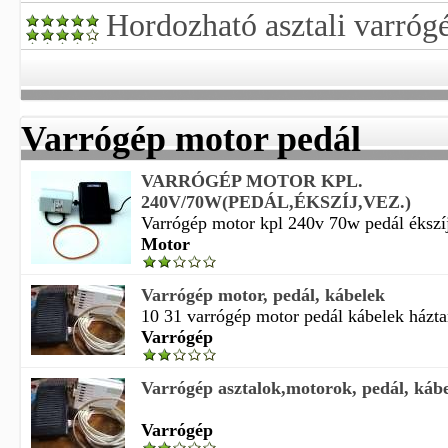
Hordozható asztali varróg
Varrógép motor pedál
VARRÓGÉP MOTOR KPL.
240V/70W(PEDÁL,ÉKSZÍJ,VEZ.)
Varrógép motor kpl 240v 70w pedál ékszíj v
Motor
Varrógép motor, pedál, kábelek
10 31 varrógép motor pedál kábelek háztar
Varrógép
Varrógép asztalok,motorok, pedál, káb
Varrógép