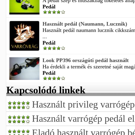
A pedál szép és műszakilag tökéletes állap
Pedál
Használt pedál (Naumann, Lucznik)
Használt pedál naumann lucznik cikkszám
...
Pedál
Look PP396 országúti pedál használt
Ha érdekli a termék és szeretné saját magá
Pedál
Kapcsolódó linkek
Használt privileg varrógép
Használt varrógép pedál e
Eladó használt varrógép 