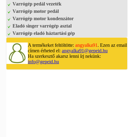
Varrógép pedál vezeték
Varrógép motor pedál
Varrógép motor kondenzátor
Eladó singer varrógép asztal
Varrógép eladó háztartási gép
A termékeket feltöltötte:
angyalka91
. Ezen az email
címen érheted el:
angyalka91@gepeid.hu
Ha szerkesztő akarsz lenni írj nekünk:
info@gepeid.hu