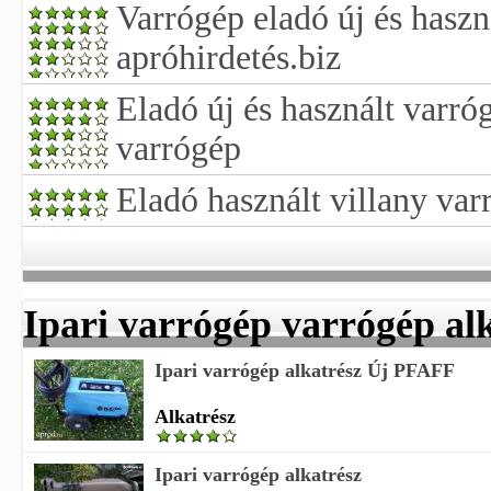
Varrógép eladó új és haszn
apróhirdetés.biz
Eladó új és használt varró
varrógép
Eladó használt villany var
Ipari varrógép varrógép al
Ipari varrógép alkatrész Új PFAFF
Alkatrész
Ipari varrógép alkatrész