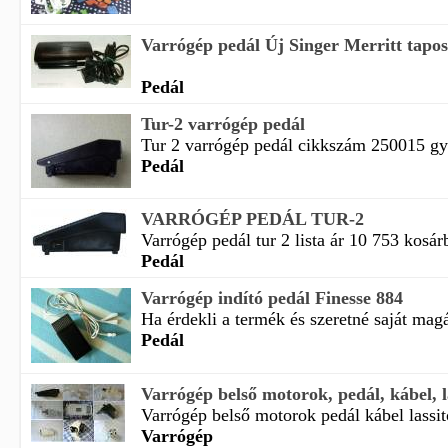
Varrógép pedál Új Singer Merritt tapos
Pedál
Tur-2 varrógép pedál
Tur 2 varrógép pedál cikkszám 250015 gyá
Pedál
VARRÓGÉP PEDÁL TUR-2
Varrógép pedál tur 2 lista ár 10 753 kosár
Pedál
Varrógép indító pedál Finesse 884
Ha érdekli a termék és szeretné saját magá
Pedál
Varrógép belső motorok, pedál, kábel, la
Varrógép belső motorok pedál kábel lassitó
Varrógép