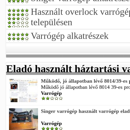
Használt overlock varróg
településen
Varrógép alkatrészek
Eladó használt háztartási 
Működő, jó állapotban lévő 8014/39-es 
Működő jó állapotban lévő 8014 39-es pro
Varrógép
Singer varrógép használt varrógép elad
Varrógép