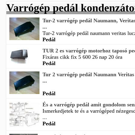
Varrógép pedál kondenzáto
Tur-2 varrógép pedál Naumann, Veritas
...
Tur-2 varrógép pedál naumann veritas lucz
Pedál
TUR 2 es varrógép motorhoz taposó pe
Fixáras cikk fix 5 600 26 nap 20 óra
Pedál
Tur 2 varrógép pedál Naumann Veritas
...
Pedál
És a varrógép pedál amit gondolom senk
Ismerkedjetek te és a varrógéped nézeges
...
Pedál