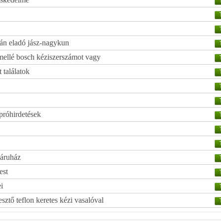
án eladó jász-nagykun
ellé bosch kéziszerszámot vagy
 találatok
próhirdetések
báruház
est
i
esztő teflon keretes kézi vasalóval