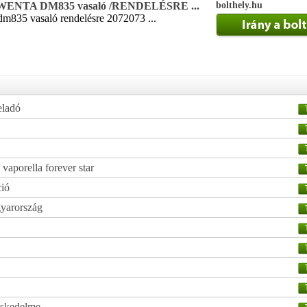
ENTA DM835 vasaló /RENDELÉSRE ...
bolthely.hu
dm835 vasaló rendelésre 2072073 ...
eladó
 vaporella forever star
ció
gyarország
eskedelme