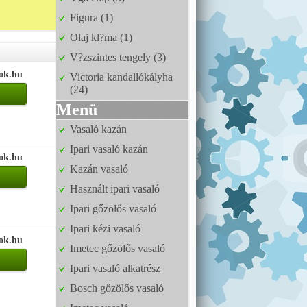
Figura (1)
Olaj kl?ma (1)
V?zszintes tengely (3)
tok.hu
Victoria kandallókályha
(24)
Menü
Vasaló kazán
Ipari vasaló kazán
tok.hu
Kazán vasaló
Használt ipari vasaló
Ipari gőzölős vasaló
Ipari kézi vasaló
tok.hu
Imetec gőzölős vasaló
Ipari vasaló alkatrész
Bosch gőzölős vasaló