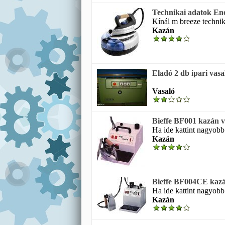
Technikai adatok Ene
Kínál m breeze technik
Kazán
Eladó 2 db ipari vasa
Vasaló
Bieffe BF001 kazán v
Ha ide kattint nagyobb 
Kazán
Bieffe BF004CE kazá
Ha ide kattint nagyobb 
Kazán