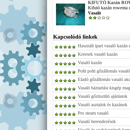
KIFUTÓ Kazán ROW
Kifutó kazán rowenta 
Vasaló
Kapcsolódó linkek
Használt ipari vasaló kazán 
Keresek vasaló kazán
Vasaló kazán
Polti polti gőzállomás vasaló
Eladó gőzállomás vasaló ak
Vasaló háztartási kisgép ma
Vasaló gőztisztító ajánlatok
Vasaló asztalok és kazánok
Pro steam vasaló
Vasaló berendezések
Vasaló és szabászgépek ker