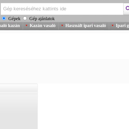
Gépek
Gép ajánlatok
saló kazán
Kazán vasaló
Használt ipari vasaló
Ipari 