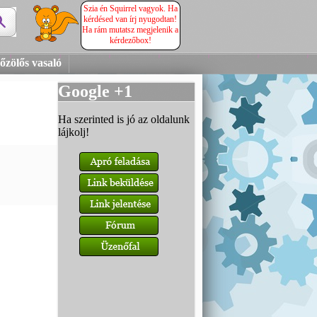
Szia én Squirrel vagyok. Ha
kérdésed van írj nyugodtan!
Ha rám mutatsz megjelenik a
kérdezőbox!
gőzölős vasaló
Google +1
Ha szerinted is jó az oldalunk
lájkolj!