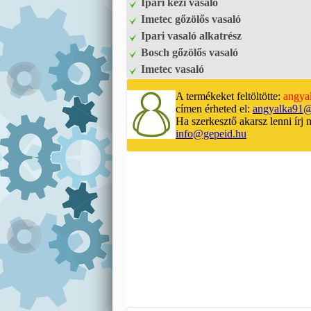
Ipari kézi vasaló
Imetec gőzölős vasaló
Ipari vasaló alkatrész
Bosch gőzölős vasaló
Imetec vasaló
A termékeket feltöltötte:
angya
címen érheted el:
angyalka91@
Ha szerkesztő akarsz lenni írj 
info@gepeid.hu