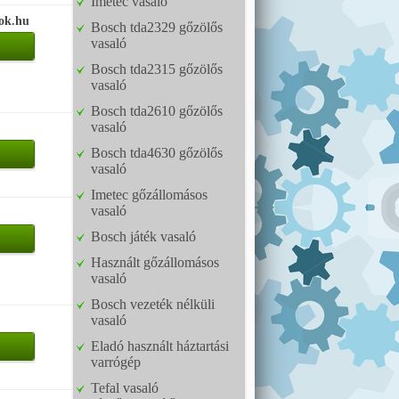
Imetec vasaló
tok.hu
Bosch tda2329 gőzölős
vasaló
Bosch tda2315 gőzölős
vasaló
Bosch tda2610 gőzölős
vasaló
Bosch tda4630 gőzölős
vasaló
Imetec gőzállomásos
vasaló
Bosch játék vasaló
Használt gőzállomásos
vasaló
Bosch vezeték nélküli
vasaló
Eladó használt háztartási
varrógép
Tefal vasaló