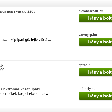
nos ipari vasaló 220v
olcsohasznalt.hu
varrogep.hu
esz a kép ipari gőzfejlesztő 2 ...
db
aprod.hu
000
lektromos kazán ipari ...
bolthely.hu
s termékek kospel ekco t 42kw ...