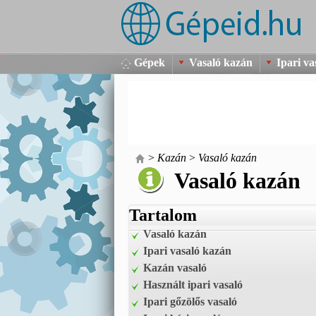
Gépek
Vasaló kazán
Ipari va
>
Kazán
>
Vasaló kazán
Vasaló kazán
Tartalom
Vasaló kazán
Ipari vasaló kazán
Kazán vasaló
Használt ipari vasaló
Ipari gőzölős vasaló