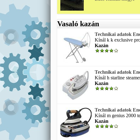
Vasaló kazán
Technikai adatok Ene
Kínál k k exclusive pro
Kazán
Technikai adatok Ene
Kínál h starline steamer
Kazán
Technikai adatok Ene
Kínál m genius 2000 te
Kazán