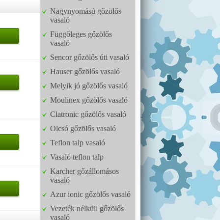
Nagynyomású gőzölős
vasaló
Függőleges gőzölős
vasaló
Sencor gőzölős úti vasaló
Hauser gőzölős vasaló
Melyik jó gőzölős vasaló
Moulinex gőzölős vasaló
Clatronic gőzölős vasaló
Olcsó gőzölős vasaló
Teflon talp vasaló
Vasaló teflon talp
Karcher gőzállomásos
vasaló
Azur ionic gőzölős vasaló
Vezeték nélküli gőzölős
vasaló