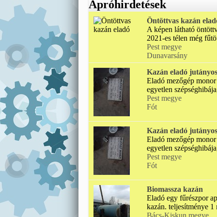
Apróhirdetések
Öntöttvas kazán elad
A képen látható öntöt
2021-es télen még fűtött
Pest megye
Dunavarsány
Kazán eladó jutányos
Eladó mezőgép monor kl
egyetlen szépséghibája,
Pest megye
Fót
Kazán eladó jutányos
Eladó mezőgép monor kl
egyetlen szépséghibája,
Pest megye
Fót
Biomassza kazán
Eladó egy fűrészpor a
kazán. teljesítménye 1
Bács-Kiskun megye