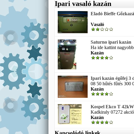
Ipari vasaló kazán
Eladó Bieffe Gőzkazá
Vasaló
Saturno ipari kazán
Ha ide kattint nagyobb l
Kazán
Ipari kazán égőfej 3 
08 50 hűtés fűtés 300 
Kazán
Kospel Ekco T 42kW e
Kadkiraly 07272 akció
Kazán
Kapcsolódó linkek