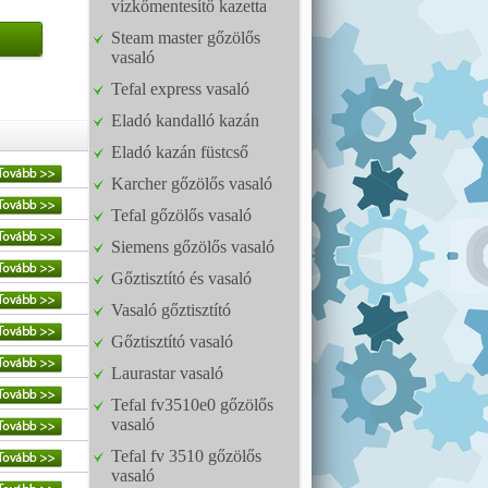
vízkőmentesítő kazetta
Steam master gőzölős
vasaló
Tefal express vasaló
Eladó kandalló kazán
Eladó kazán füstcső
Karcher gőzölős vasaló
Tefal gőzölős vasaló
Siemens gőzölős vasaló
Gőztisztító és vasaló
Vasaló gőztisztító
Gőztisztító vasaló
Laurastar vasaló
Tefal fv3510e0 gőzölős
vasaló
Tefal fv 3510 gőzölős
vasaló