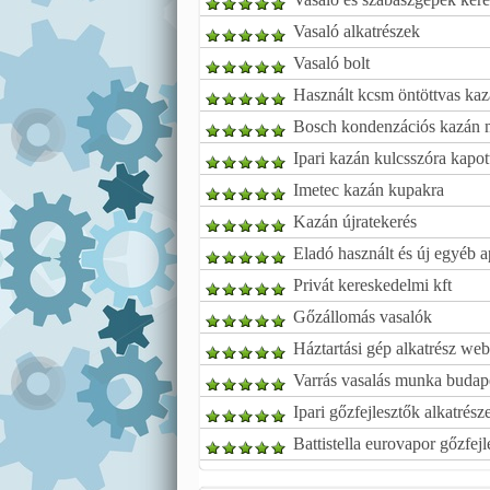
Vasaló alkatrészek
Vasaló bolt
Használt kcsm öntöttvas kaz
Bosch kondenzációs kazán m
Ipari kazán kulcsszóra kapott
Imetec kazán kupakra
Kazán újratekerés
Eladó használt és új egyéb a
Privát kereskedelmi kft
Gőzállomás vasalók
Háztartási gép alkatrész we
Varrás vasalás munka budap
Ipari gőzfejlesztők alkatrésze
Battistella eurovapor gőzfejl