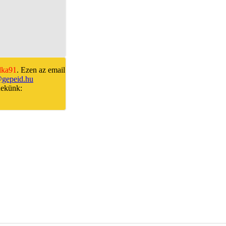
lka91
. Ezen az email
gepeid.hu
nekünk: