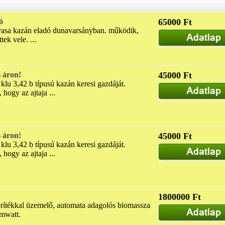
ó
65000 Ft
tvasa kazán eladó dunavarsányban. működik,
ek vele. ...
 áron!
45000 Ft
u 3,42 b típusú kazán keresi gazdáját.
 hogy az ajtaja ...
 áron!
45000 Ft
u 3,42 b típusú kazán keresi gazdáját.
 hogy az ajtaja ...
1800000 Ft
prítékkal üzemelő, automata adagolós biomassza
 mwatt.