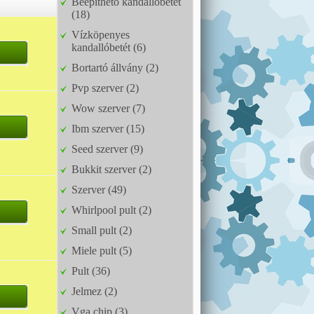
Beépíthető kandallóbetét
(18)
Vízköpenyes
kandallóbetét (6)
Bortartó állvány (2)
Pvp szerver (2)
Wow szerver (7)
Ibm szerver (15)
Seed szerver (9)
Bukkit szerver (2)
Szerver (49)
Whirlpool pult (2)
Small pult (2)
Miele pult (5)
Pult (36)
Jelmez (2)
Vga chip (3)