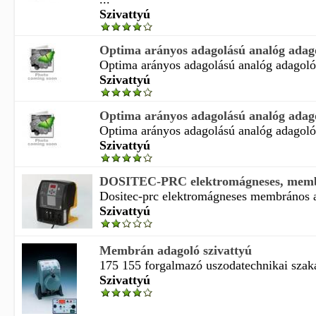
Szivattyú
Optima arányos adagolású analóg adagol
Optima arányos adagolású analóg adagoló s
Szivattyú
Optima arányos adagolású analóg adagol
Optima arányos adagolású analóg adagoló s
Szivattyú
DOSITEC-PRC elektromágneses, membr
Dositec-prc elektromágneses membrános ad
Szivattyú
Membrán adagoló szivattyú
175 155 forgalmazó uszodatechnikai szakár
Szivattyú