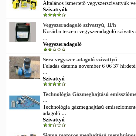
Általános ismertető vegyszerszivattyúk ve
Szivattyúk
Vegyszeradagoló szivattyú, 1l/h
Kosárba teszem vegyszeradagoló szivatty
...
Vegyszeradagoló
Sera vegyszer adagoló szivattyú
Feladás dátuma november 6 06 37 hirdeté
...
Szivattyú
Technológia Gázmeghajtású emisszióm
...
Technológia gázmeghajtású emissziómen
adagoló ...
Szivattyú
Sigma motoros meghajtású membrános 