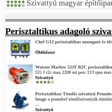
Szivattyú magyar építőipa
Perisztaltikus adagoló sziva
Chef G12 perisztaltikus mosogató és öbl
Öblítőszer
Watson Marlow 521F R2C perisztaltikus
521 f r2c max 2200 ml perc 213 rpm max 
Szivattyú
Perisztaltikus Tömlős szivattyú Ponndor
Image a ponndorf tömlőszivattyúk tömíté
...
Szivattyú