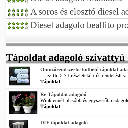
A soros és elosztó diesel 
Diesel adagolo beallito p
Tápoldat adagoló szivattyú
Öntözőrendszerbe köthető tápoldat ada
- - ez-flo 5 7 l részletekért és rendeléshez 
Tápoldat
Re Tápoldat adagoló
Wink ennél olcsóbb és egyszerűbb adagoló
Tápoldat
DIY tápoldat adagoló