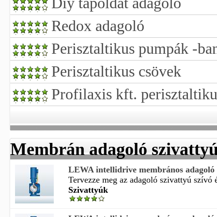
Diy tápoldat adagoló
Redox adagoló
Perisztaltikus pumpák -ba
Perisztaltikus csövek
Profilaxis kft. perisztaltik
Membrán adagoló szivatty
LEWA intellidrive membrános adagoló 
Tervezze meg az adagoló szivattyú szívó és
Szivattyúk