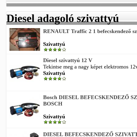
Diesel adagoló szivattyú
RENAULT Traffic 2 1 befecskendező sziv
Szivattyú
Diesel szivattyú 12 V
Tekintse meg a nagy képet elektromos 12v 
Szivattyú
Bosch DIESEL BEFECSKENDEZŐ S
BOSCH
Szivattyú
DIESEL BEFECSKENDEZŐ SZIVAT