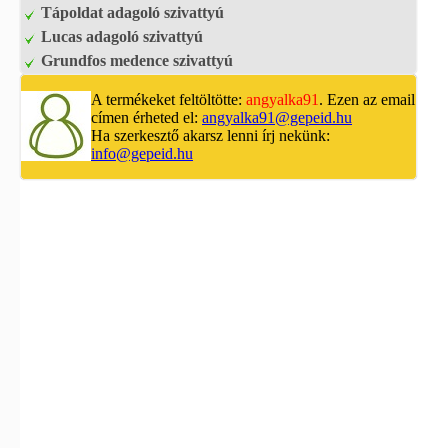
Tápoldat adagoló szivattyú
Lucas adagoló szivattyú
Grundfos medence szivattyú
A termékeket feltöltötte:
angyalka91
. Ezen az email
címen érheted el:
angyalka91@gepeid.hu
Ha szerkesztő akarsz lenni írj nekünk:
info@gepeid.hu