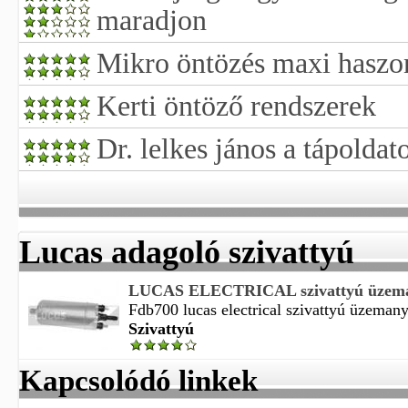
maradjon
Mikro öntözés maxi haszo
Kerti öntöző rendszerek
Dr. lelkes jános a tápoldat
Lucas adagoló szivattyú
LUCAS ELECTRICAL szivattyú üzeman
Fdb700 lucas electrical szivattyú üzemanya
Szivattyú
Kapcsolódó linkek