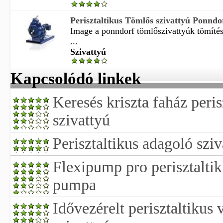
Perisztaltikus Tömlős szivattyú Ponndo
Image a ponndorf tömlőszivattyúk tömíté
...
Szivattyú
Kapcsolódó linkek
Keresés kriszta faház peris
szivattyú
Perisztaltikus adagoló sziv
Flexipump pro perisztaltik
pumpa
Idővezérelt perisztaltikus