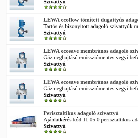
Szivattyú
LEWA ecoflow tömített dugattyús adago
Tartós és bizonyított adagoló szivattyúk m
Szivattyú
LEWA ecosave membrános adagoló sziv
Gázmeghajtású emissziómentes vegyi befe
Szivattyú
LEWA ecosave membrános adagoló sziv
Gázmeghajtású emissziómentes vegyi befe
Szivattyú
Perisztaltikus adagoló szivattyú
Ajánlatkérés kód 11 05 0 perisztaltikus ada
Szivattyú