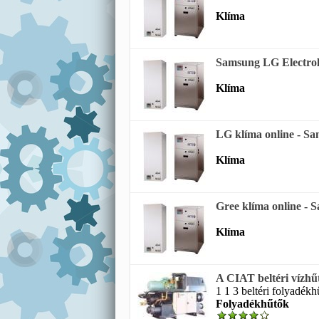
Klíma
Samsung LG Electrol
Klíma
LG klíma online - Sa
Klíma
Gree klíma online - 
Klíma
A CIAT beltéri vízhű
1 1 3 beltéri folyadékh
Folyadékhűtők