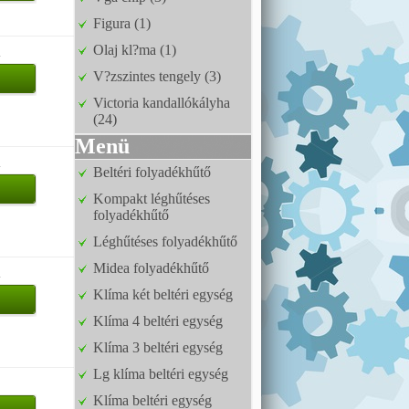
Figura (1)
Olaj kl?ma (1)
u
V?zszintes tengely (3)
Victoria kandallókályha
(24)
Menü
u
Beltéri folyadékhűtő
Kompakt léghűtéses
folyadékhűtő
Léghűtéses folyadékhűtő
Midea folyadékhűtő
u
Klíma két beltéri egység
Klíma 4 beltéri egység
Klíma 3 beltéri egység
Lg klíma beltéri egység
Klíma beltéri egység