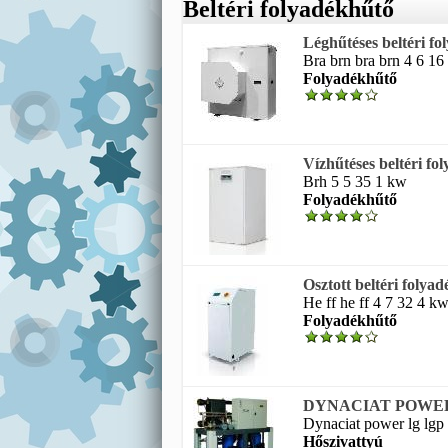
Beltéri folyadékhűtő
Léghűtéses beltéri f
Bra brn bra brn 4 6 16
Folyadékhűtő
Vízhűtéses beltéri fo
Brh 5 5 35 1 kw
Folyadékhűtő
Osztott beltéri folya
He ff he ff 4 7 32 4 k
Folyadékhűtő
DYNACIAT POWER LG
Dynaciat power lg lgp i
Hőszivattyú