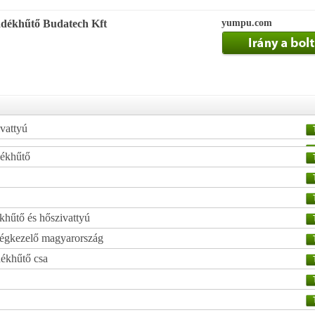
adékhűtő Budatech Kft
yumpu.com
ivattyú
dékhűtő
khűtő és hőszivattyú
 légkezelő magyarország
dékhűtő csa