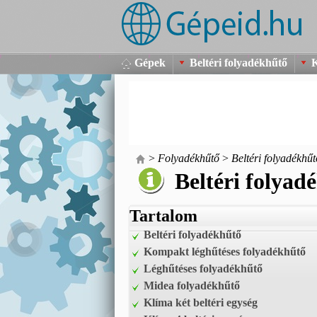
Gépek
Beltéri folyadékhűtő
K
>
Folyadékhűtő
>
Beltéri folyadékhűt
Beltéri folyad
Tartalom
Beltéri folyadékhűtő
Kompakt léghűtéses folyadékhűtő
Léghűtéses folyadékhűtő
Midea folyadékhűtő
Klíma két beltéri egység