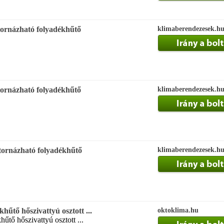
atornázható folyadékhűtő
klimaberendezesek.h
atornázható folyadékhűtő
klimaberendezesek.h
atornázható folyadékhűtő
klimaberendezesek.h
ékhűtő hőszivattyú osztott ...
oktoklima.hu
hűtő hőszivattyú osztott ...