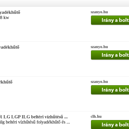
olyadékhűtő
szanyo.hu
 8 kw
lyadékhűtő
szanyo.hu
dékhűtő
szanyo.hu
w
 LGP ILG beltéri vízhűtésű ...
clh.hu
lg beltéri vízhűtésű folyadékhűtő és ...