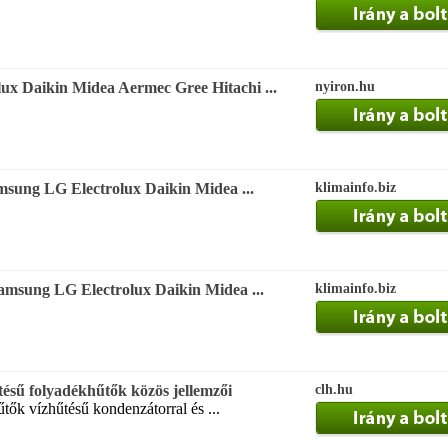
ux Daikin Midea Aermec Gree Hitachi ...
nyiron.hu
msung LG Electrolux Daikin Midea ...
klimainfo.biz
Samsung LG Electrolux Daikin Midea ...
klimainfo.biz
tésű folyadékhűtők közös jellemzői
clh.hu
űtők vízhűtésű kondenzátorral és ...