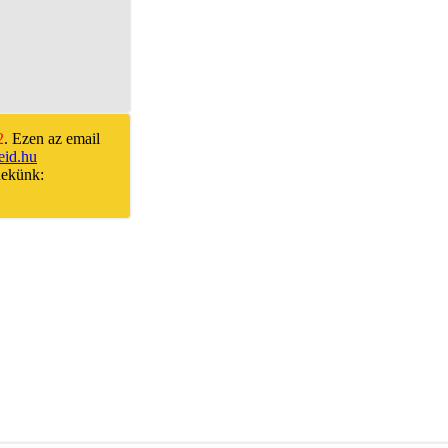
2
. Ezen az email
id.hu
nekünk: