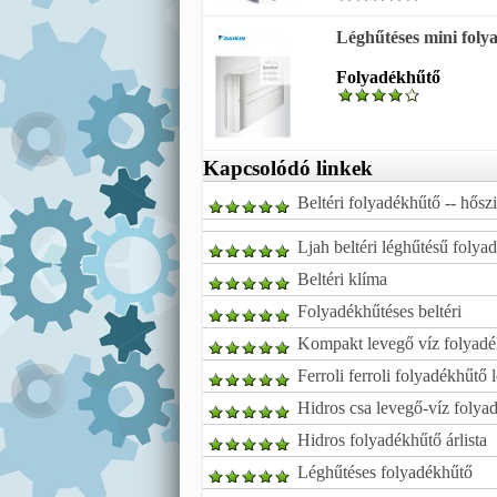
Léghűtéses mini foly
Folyadékhűtő
Kapcsolódó linkek
Beltéri folyadékhűtő -- hősz
Ljah beltéri léghűtésű folya
Beltéri klíma
Folyadékhűtéses beltéri
Kompakt levegő víz folyadé
Ferroli ferroli folyadékhűtő
Hidros csa levegő-víz folya
Hidros folyadékhűtő árlista
Léghűtéses folyadékhűtő