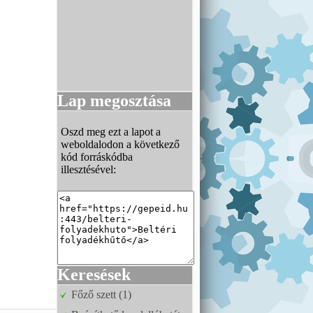
Lap megosztása
Oszd meg ezt a lapot a
weboldalodon a következő
kód forráskódba
illesztésével:
Keresések
Főző szett (1)