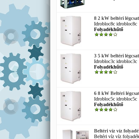
8 2 kW beltéri légcs
Idrobloc8c idrobloc8c
Folyadékhűtő
3 5 kW beltéri légcs
Idrobloc3c idrobloc3c
Folyadékhűtő
6 8 kW Beltéri légcs
Idrobloc5c idrobloc5c
Folyadékhűtő
Beltéri víz víz folyad
Beltéri víz víz folyadék