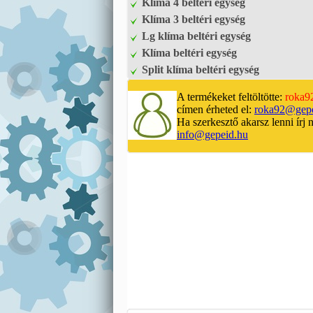
Klíma 4 beltéri egység
Klíma 3 beltéri egység
Lg klíma beltéri egység
Klíma beltéri egység
Split klíma beltéri egység
A termékeket feltöltötte:
roka9
címen érheted el:
roka92@gepe
Ha szerkesztő akarsz lenni írj 
info@gepeid.hu