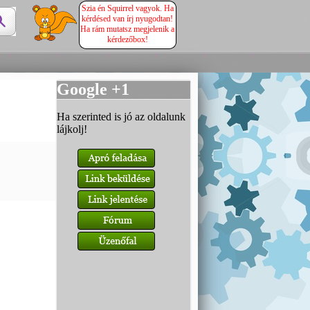
Szia én Squirrel vagyok. Ha
kérdésed van írj nyugodtan!
Ha rám mutatsz megjelenik a
kérdezőbox!
Google +1
Ha szerinted is jó az oldalunk
lájkolj!