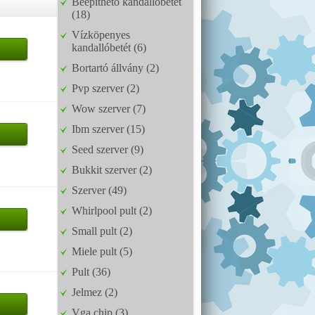
Beépíthető kandallóbetét
(18)
Vízköpenyes
kandallóbetét (6)
Bortartó állvány (2)
Pvp szerver (2)
Wow szerver (7)
Ibm szerver (15)
Seed szerver (9)
Bukkit szerver (2)
Szerver (49)
Whirlpool pult (2)
Small pult (2)
Miele pult (5)
Pult (36)
Jelmez (2)
Vga chip (3)