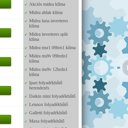
Akciós midea klíma
Midea ablak klíma
Midea luna inverteres
klíma
Midea inverteres split
klíma
Midea msr1 09hrn1 klíma
Midea ms9v 09hrdn1
klíma
Midea ms9v 12hrdn1
klíma
Ipari folyadékhűtő
berendezés
Daikin mini folyadékhűtő
Lennox folyadékhűtő
Galletti folyadékhűtő
Maxa folyadékhűtő