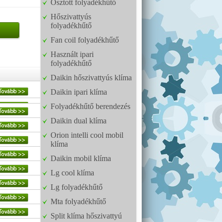
Osztott folyadékhűtő
Hőszivattyús
folyadékhűtő
Fan coil folyadékhűtő
Használt ipari
folyadékhűtő
Daikin hőszivattyús klíma
Daikin ipari klíma
Folyadékhűtő berendezés
Daikin dual klíma
Orion intelli cool mobil
klíma
Daikin mobil klíma
Lg cool klíma
Lg folyadékhűtő
Mta folyadékhűtő
Split klíma hőszivattyú