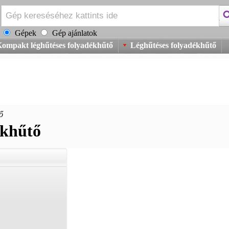
Gépek
Gép ajánlatok
ompakt léghűtéses folyadékhűtő
Léghűtéses folyadékhűtő
ő
ékhűtő