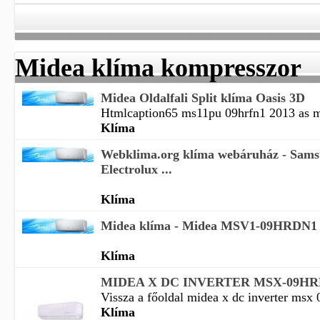
Midea klíma kompresszor
Midea Oldalfali Split klíma Oasis 3D
Htmlcaption65 ms11pu 09hrfn1 2013 as mid
Klíma
Webklima.org klíma webáruház - Sam
Electrolux ...
Klíma
Midea klíma - Midea MSV1-09HRDN1 - 
Klíma
MIDEA X DC INVERTER MSX-09HRFN1
Vissza a főoldal midea x dc inverter msx 0
Klíma