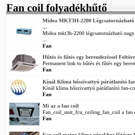
Fan coil folyadékhűtő
Midea MKT3H-2200 Légcsatornázható 
...
Midea mkt3h-2200 légcsatornázható nagy
...
Fan
Hűtés és fűtés egy berendezéssel Feltöre
Permanent link to hűtés és fűtés egy beren
Fan
Kínál Klíma hőszivattyú párátlanító fa
Kínál klíma hőszivattyú párátlanító fan-coi
Fan
Mi az a fan coil
Fan_coil_unit_fcu_ceiling_fan_coil a fan c
Fan
Fan coil motor klíma gépekhez fűtésre 