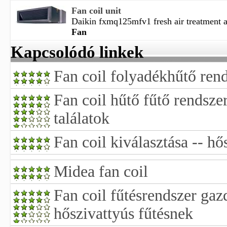
Fan coil unit
Daikin fxmq125mfv1 fresh air treatment an
Fan
Kapcsolódó linkek
Fan coil folyadékhűtő ren
Fan coil hűtő fűtő rendsze
találatok
Fan coil kiválasztása -- hő
Midea fan coil
Fan coil fűtésrendszer ga
hőszivattyús fűtésnek