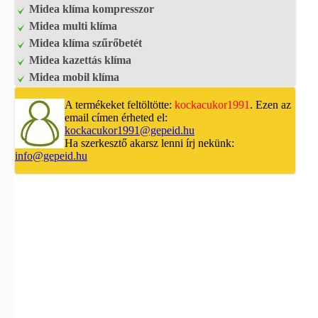
Midea klíma kompresszor
Midea multi klíma
Midea klíma szűrőbetét
Midea kazettás klíma
Midea mobil klíma
A termékeket feltöltötte:
kockacukor1991
. Ezen az
email címen érheted el:
kockacukor1991@gepeid.hu
Ha szerkesztő akarsz lenni írj nekünk:
info@gepeid.hu