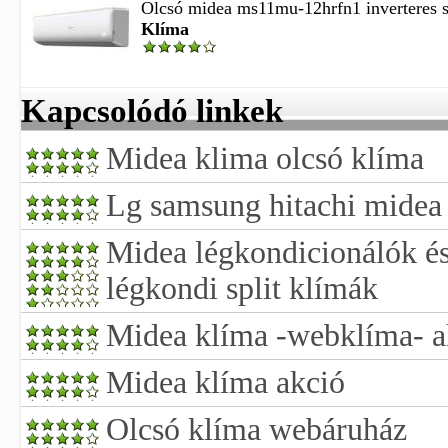
Olcsó midea ms11mu-12hrfn1 inverteres spl
Klíma
Kapcsolódó linkek
Midea klima olcsó klíma
Lg samsung hitachi midea 
Midea légkondicionálók és
légkondi split klímák
Midea klíma -webklíma- akc
Midea klíma akció
Olcsó klíma webáruház