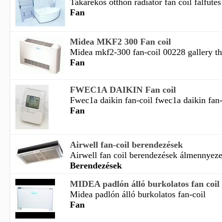
Takarékos otthon radiátor fan coil falfűtés 
Fan
Midea MKF2 300 Fan coil
Midea mkf2-300 fan-coil 00228 gallery th
Fan
FWEC1A DAIKIN Fan coil
Fwec1a daikin fan-coil fwec1a daikin fan-c
Fan
Airwell fan-coil berendezések
Airwell fan coil berendezések álmennyezet
Berendezések
MIDEA padlón álló burkolatos fan coil
Midea padlón álló burkolatos fan-coil
Fan