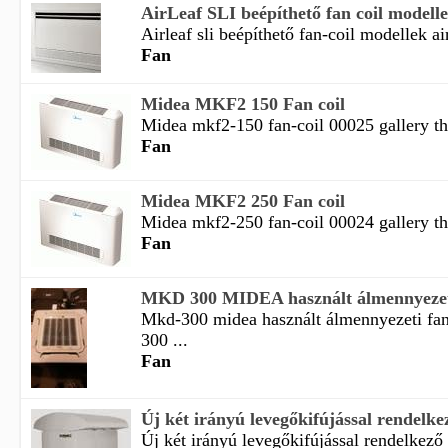
AirLeaf SLI beépíthető fan coil modell
Airleaf sli beépíthető fan-coil modellek airl
Fan
Midea MKF2 150 Fan coil
Midea mkf2-150 fan-coil 00025 gallery th
Fan
Midea MKF2 250 Fan coil
Midea mkf2-250 fan-coil 00024 gallery th
Fan
MKD 300 MIDEA használt álmennyezeti 
Mkd-300 midea használt álmennyezeti fan
300 ...
Fan
Új két irányú levegőkifújással rendelkező
Új két irányú levegőkifújással rendelkező f