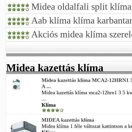
Midea oldalfali split klíma
Aab klíma klíma karbantar
Akciós midea klíma szerel
Midea kazettás klíma
Midea kazettás klíma MCA2-12HRN1 
A ...
Midea kazettás klíma mca2-12hrn1 3 5 kw 
...
Klíma
MIDEA kazettás klíma
Midea klíma 1 féle változat kattintson a k