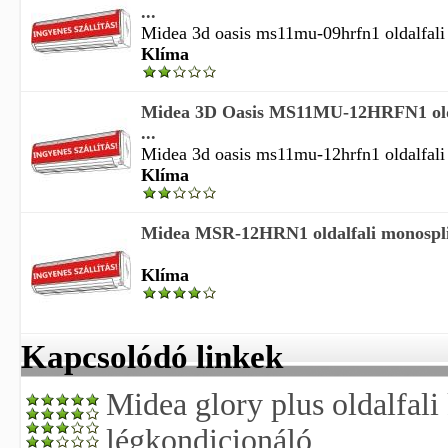
...
Midea 3d oasis ms11mu-09hrfn1 oldalfali i
Klíma
Midea 3D Oasis MS11MU-12HRFN1 oldal
...
Midea 3d oasis ms11mu-12hrfn1 oldalfali i
Klíma
Midea MSR-12HRN1 oldalfali monosplit
Klíma
Kapcsolódó linkek
Midea glory plus oldalfali
légkondicionáló