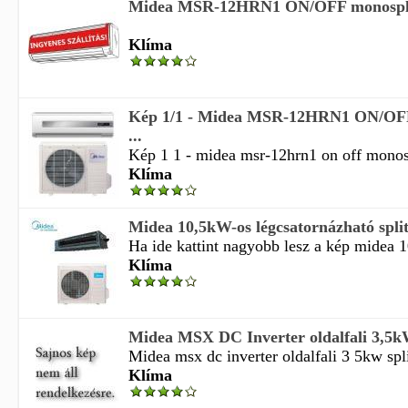
Midea MSR-12HRN1 ON/OFF monosplit
Klíma
Kép 1/1 - Midea MSR-12HRN1 ON/OFF
...
Kép 1 1 - midea msr-12hrn1 on off monosp
Klíma
Midea 10,5kW-os légcsatornázható spli
Ha ide kattint nagyobb lesz a kép midea 1
Klíma
Midea MSX DC Inverter oldalfali 3,5kW
Midea msx dc inverter oldalfali 3 5kw spli
Klíma