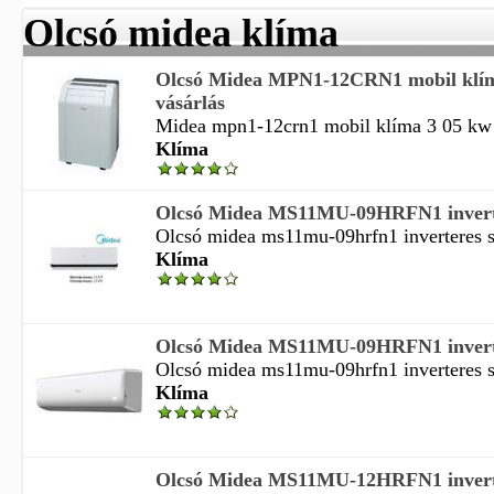
Olcsó midea klíma
Olcsó Midea MPN1-12CRN1 mobil klím
vásárlás
Midea mpn1-12crn1 mobil klíma 3 05 kw k
Klíma
Olcsó Midea MS11MU-09HRFN1 invertere
Olcsó midea ms11mu-09hrfn1 inverteres spl
Klíma
Olcsó Midea MS11MU-09HRFN1 invertere
Olcsó midea ms11mu-09hrfn1 inverteres spl
Klíma
Olcsó Midea MS11MU-12HRFN1 invertere