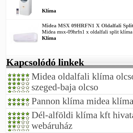
Klíma
Midea MSX 09HRFN1 X Oldalfali Split 
Midea msx-09hrfn1 x oldalfali split klíma
Klíma
Kapcsolódó linkek
Midea oldalfali klíma olc
szeged-baja olcso
Pannon klíma midea klím
Dél-alföldi klíma kft hiva
webáruház