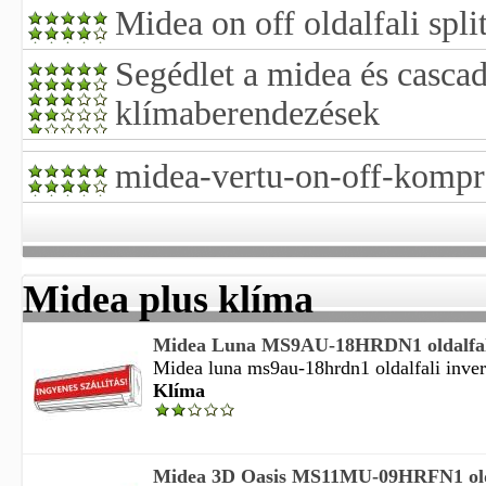
Midea on off oldalfali spli
Segédlet a midea és cascad
klímaberendezések
midea-vertu-on-off-komp
Midea plus klíma
Midea Luna MS9AU-18HRDN1 oldalfali 
Midea luna ms9au-18hrdn1 oldalfali invert
Klíma
Midea 3D Oasis MS11MU-09HRFN1 oldal