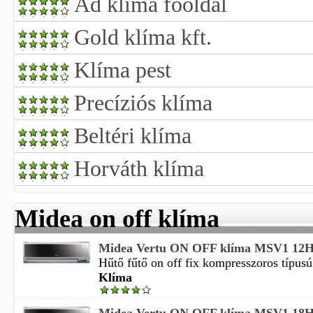
Ad klíma főoldal
Gold klíma kft.
Klíma pest
Precíziós klíma
Beltéri klíma
Horváth klíma
Midea on off klíma
Midea Vertu ON OFF klíma MSV1 12
Hűtő fűtő on off fix kompresszoros típusú o
Klíma