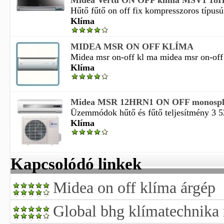
Midea Vertu ON OFF klíma MSV1 18
Hűtő fűtő on off fix kompresszoros típusú o
Klíma
MIDEA MSR ON OFF KLÍMA
Midea msr on-off kl ma midea msr on-off 
Klíma
Midea MSR 12HRN1 ON OFF monospli
Üzemmódok hűtő és fűtő teljesítmény 3 52
Klíma
Kapcsolódó linkek
Midea on off klíma árgép
Global bhg klímatechnika 