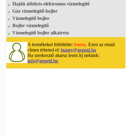
Hajdú átfolyós elektromos vízmelegítő
Gáz vízmelegítő bojler
Vízmelegítő bojler
Bojler vízmelegítő
Vízmelegítő bojler alkatrész
A termékeket feltöltötte:
bunny
. Ezen az email
címen érheted el:
bunny@gepeid.hu
Ha szerkesztő akarsz lenni írj nekünk:
info@gepeid.hu