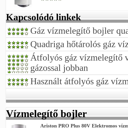
Kapcsolódó linkek
Gáz vízmelegítő bojler qu
Quadriga hőtárolós gáz ví
Átfolyós gáz vízmelegítő v
gázossal jobban
Használt átfolyós gáz vízm
Vízmelegítő bojler
Ariston PRO Plus 80V Elektromos vízme