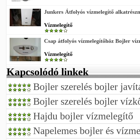
Junkers Átfolyós vízmelegítő alkatrészne
Vízmelegítő
Csap átfolyós vízmelegítőhöz Bojler víz
Vízmelegítő
Kapcsolódó linkek
Bojler szerelés bojler javít
Bojler szerelés bojler vízk
Hajdu bojler vízmelegítő
Napelemes bojler és vízme