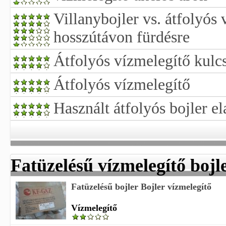
Villanybojler vs. átfolyós
hosszútávon fürdésre
Átfolyós vízmelegítő kulcs
Átfolyós vízmelegítő
Használt átfolyós bojler e
Fatüzelésű vízmelegítő bojl
Fatüzelésű bojler Bojler vízmelegítő
Vízmelegítő