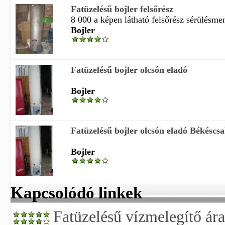
Fatüzelésű bojler felsőrész
8 000 a képen látható felsőrész sérülésmen
Bojler
Fatüzelésű bojler olcsón eladó
Bojler
Fatüzelésű bojler olcsón eladó Békéscs
Bojler
Kapcsolódó linkek
Fatüzelésű vízmelegítő ár