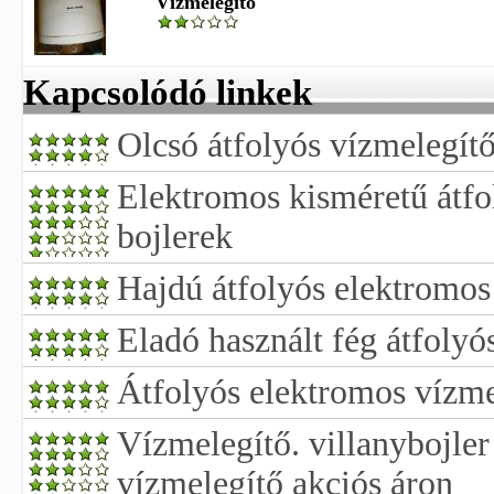
Vízmelegítő
Kapcsolódó linkek
Olcsó átfolyós vízmelegít
Elektromos kisméretű átfo
bojlerek
Hajdú átfolyós elektromos
Eladó használt fég átfolyó
Átfolyós elektromos vízme
Vízmelegítő. villanybojler
vízmelegítő akciós áron