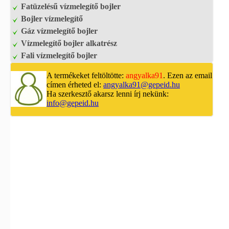
Fatüzelésű vízmelegítő bojler
Bojler vízmelegítő
Gáz vízmelegítő bojler
Vízmelegítő bojler alkatrész
Fali vízmelegítő bojler
A termékeket feltöltötte:
angyalka91
. Ezen az email
címen érheted el:
angyalka91@gepeid.hu
Ha szerkesztő akarsz lenni írj nekünk:
info@gepeid.hu