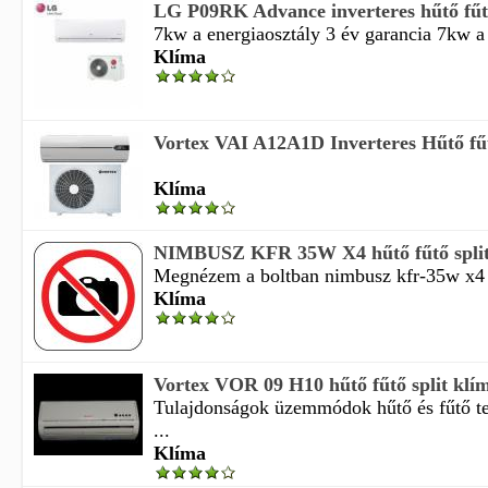
LG P09RK Advance inverteres hűtő fűtő
7kw a energiaosztály 3 év garancia 7kw a 
Klíma
Vortex VAI A12A1D Inverteres Hűtő fűt
Klíma
NIMBUSZ KFR 35W X4 hűtő fűtő split
Megnézem a boltban nimbusz kfr-35w x4 hű
Klíma
Vortex VOR 09 H10 hűtő fűtő split kl
Tulajdonságok üzemmódok hűtő és fűtő te
...
Klíma