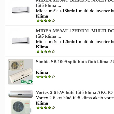
MIDEA MS9AU 18HRDN1 MULTI DC
fűtő klíma ...
Midea ms9au-18hrdn1 multi dc inverter hű
Klíma
MIDEA MS9AU 12HRDN1 MULTI DC
fűtő klíma ...
Midea ms9au-12hrdn1 multi dc inverter hű
Klíma
Simbio SB 1009 split hűtő fűtő klíma 2
Klíma
Vortex 2 6 kW hűtő fűtő klíma AKCIÓ
Vortex 2 6 kw hűtő fűtő klíma akció vorte
Klíma