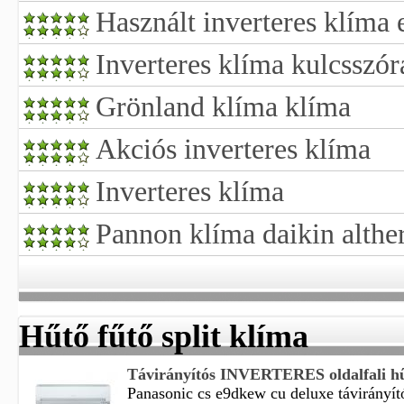
Használt inverteres klíma 
Inverteres klíma kulcsszóra
Grönland klíma klíma
Akciós inverteres klíma
Inverteres klíma
Pannon klíma daikin althe
Hűtő fűtő split klíma
Távirányítós INVERTERES oldalfali hűtő
Panasonic cs e9dkew cu deluxe távirányítós