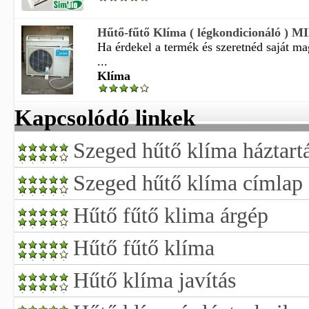
Hűtő-fűtő Klíma ( légkondicionáló ) 
Ha érdekel a termék és szeretnéd saját m
...
Klíma
Kapcsolódó linkek
Szeged hűtő klíma háztartá
Szeged hűtő klíma címlap
Hűtő fűtő klima árgép
Hűtő fűtő klíma
Hűtő klíma javítás