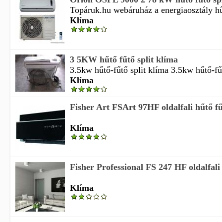
Topáruk.hu webáruház a energiaosztály hűté
Klíma
3 5KW hűtő fűtő split klíma
3.5kw hűtő-fűtő split klíma 3.5kw hűtő-fűt
Klíma
Fisher Art FSArt 97HF oldalfali hűtő fű
Klíma
Fisher Professional FS 247 HF oldalfali 
Klíma