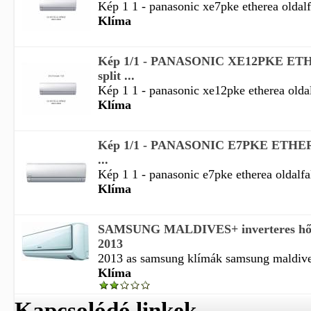
Kép 1 1 - panasonic xe7pke etherea oldalfal
Klíma
Kép 1/1 - PANASONIC XE12PKE ETHE
split ...
Kép 1 1 - panasonic xe12pke etherea oldalf
Klíma
Kép 1/1 - PANASONIC E7PKE ETHEREA
...
Kép 1 1 - panasonic e7pke etherea oldalfali
Klíma
SAMSUNG MALDIVES+ inverteres hősz
2013
2013 as samsung klímák samsung maldives 
Klíma
Kapcsolódó linkek