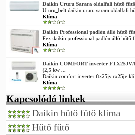
Daikin Ururu Sarara oldalfali hűtő fűtő 
Ururu_belt daikin ururu sarara oldalfali hű
Klíma
Daikin Professional padlón álló hűtő fűt
Fvx daikin professional padlón álló hűtő fű
Klíma
Daikin COMFORT inverter FTX25JV/
(2,5 kw ...
Daikin comfort inverter ftx25jv rx25jv klí
Klíma
Kapcsolódó linkek
Daikin hűtő fűtő klíma
Hűtő fűtő