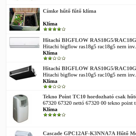
Címke hűtő fűtő klíma
Klíma
Hitachi BIGFLOW RAS18G5/RAC18G5 n
Hitachi bigflow ras18g5 rac18g5 nem inv. h
Klíma
Hitachi BIGFLOW RAS10G5/RAC10G5 n
Hitachi bigflow ras10g5 rac10g5 nem inv. h
Klíma
Tekno Point TC10 hordozható csak hűt
67320 67320 nettó 67320 00 tekno point tc
Klíma
Cascade GPC12AF-K3NNA7A Hűtő Mo