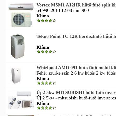
Vortex MSM1 A12HR hűtő fűtő split k
64 990 2013 12 08 min 900
Klíma
Tekno Point TC 12R hordozható hűtő f
Klíma
Whirlpool AMD 091 hűtő fűtő mobil k
Fehér szürke szín 2 6 kw hűtés 2 kw fűtés 
Klíma
Új 2 5kw MITSUBISHI hűtő fűtő inverte
Új 2 5kw - mitsubishi hűtő-fűtő inverteres
Klíma