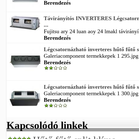
Berendezés
Távirányítós INVERTERES Légcsatorná
...
Fujitsu ary 24 luan aoy 24 lmakl távirányít
Berendezés
Légcsatornázható inverteres hűtő fűtő sp
Galeriacomponent termekkepek 1 295.jpg f
Berendezés
Légcsatornázható inverteres hűtő fűtő sp
Galeriacomponent termekkepek 1 300.jpg f
Berendezés
Kapcsolódó linkek