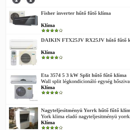
Fisher inverter hűtő fűtő klíma
Klíma
DAIKIN FTX25JV RX25JV hűtő fűtő k
Klíma
Eta 3574 5 3 kW Split hűtő fűtő klíma
Wall split légkondicionáló egység hőszivat
Klíma
Nagyteljesitményü Yorrk hűtő fűtő klí
York klima eladó nagyteljesitményü yorrk 
Klíma