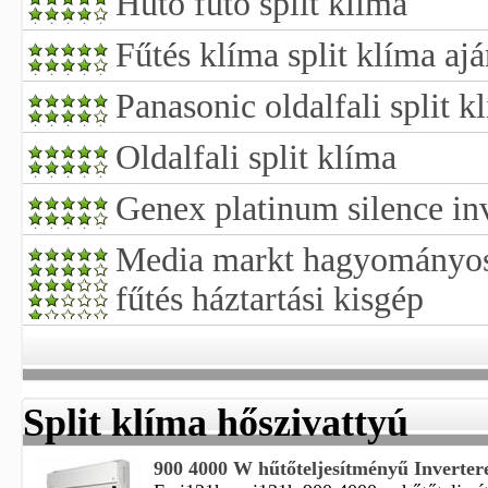
Hűtő fűtő split klíma
Fűtés klíma split klíma aj
Panasonic oldalfali split k
Oldalfali split klíma
Genex platinum silence inv
Media markt hagyományos 
fűtés háztartási kisgép
Split klíma hőszivattyú
900 4000 W hűtőteljesítményű Inverteres