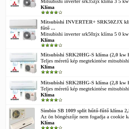
Mitsubishi inverter srk35zjx klíma 3 5 kw 
Klíma
Mitsubishi INVERTER+ SRK50ZJX klím
fűtő ...
Mitsubishi inverter srk50zjx klíma 5 0 kw 
Klíma
Mitsubishi SRK20HG-S klíma (2,0 kw h
Teljes méretű kép megtekintése mitsubishi
Klíma
Mitsubishi SRK28HG-S klíma (2,8 kw h
Teljes méretű kép megtekintése mitsubishi
Klíma
Simbio SB 1009 split hűtő-fűtő klíma 2
Az ön böngészője nem fogadja a cookie ka
Klíma