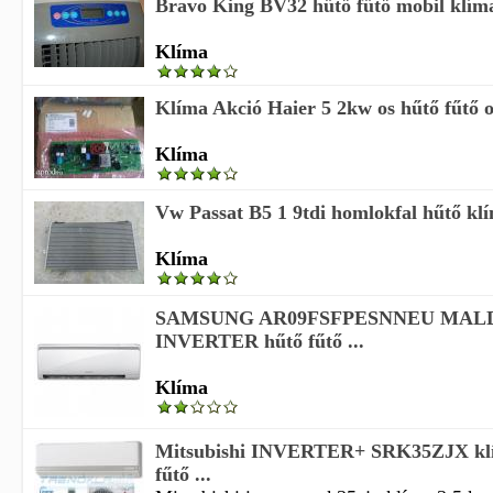
Bravo King BV32 hűtő fűtő mobil klím
Klíma
Klíma Akció Haier 5 2kw os hűtő fűtő 
Klíma
Vw Passat B5 1 9tdi homlokfal hűtő klí
Klíma
SAMSUNG AR09FSFPESNNEU MAL
INVERTER hűtő fűtő ...
Klíma
Mitsubishi INVERTER+ SRK35ZJX klím
fűtő ...