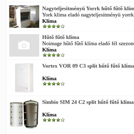
Nagyteljesitményü Yorrk hűtő fűtő klí
York klima eladó nagyteljesitményü yorrk 
Klíma
Hűtő fűtő klíma
Noimage hűtő fűtő klíma eladó fél szezont 
Klíma
Vortex VOR 09 C3 split hűtő fűtő klím
Klíma
Simbio SIM 24 C2 split hűtő fűtő klím
Klíma