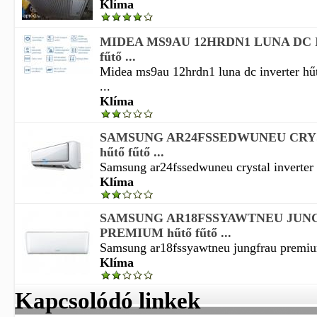
Klíma
MIDEA MS9AU 12HRDN1 LUNA DC 
fűtő ...
Midea ms9au 12hrdn1 luna dc inverter hűt
...
Klíma
SAMSUNG AR24FSSEDWUNEU CRY
hűtő fűtő ...
Samsung ar24fssedwuneu crystal inverter h
Klíma
SAMSUNG AR18FSSYAWTNEU JUN
PREMIUM hűtő fűtő ...
Samsung ar18fssyawtneu jungfrau premium
Klíma
Kapcsolódó linkek