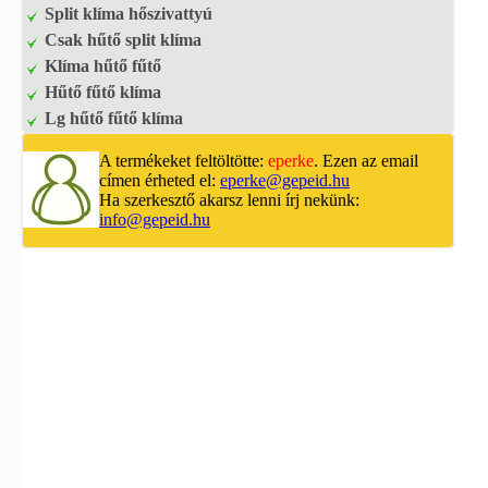
Split klíma hőszivattyú
Csak hűtő split klíma
Klíma hűtő fűtő
Hűtő fűtő klíma
Lg hűtő fűtő klíma
A termékeket feltöltötte:
eperke
. Ezen az email
címen érheted el:
eperke@gepeid.hu
Ha szerkesztő akarsz lenni írj nekünk:
info@gepeid.hu