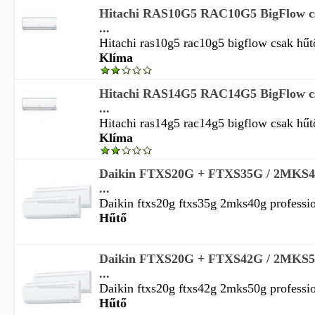
Hitachi RAS10G5 RAC10G5 BigFlow csa
...
Hitachi ras10g5 rac10g5 bigflow csak hűtő o
Klíma
Hitachi RAS14G5 RAC14G5 BigFlow csa
...
Hitachi ras14g5 rac14g5 bigflow csak hűtő o
Klíma
Daikin FTXS20G + FTXS35G / 2MKS40G
...
Daikin ftxs20g ftxs35g 2mks40g profession
Hűtő
Daikin FTXS20G + FTXS42G / 2MKS50G
...
Daikin ftxs20g ftxs42g 2mks50g profession
Hűtő