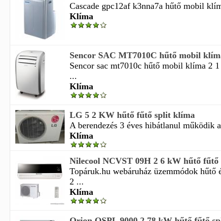
Cascade gpc12af k3nna7a hűtő mobil klím
Klíma
Sencor SAC MT7010C hűtő mobil klím
Sencor sac mt7010c hűtő mobil klíma 2 1
...
Klíma
LG 5 2 KW hűtő fűtő split klíma
A berendezés 3 éves hibátlanul működik az
Klíma
Nilecool NCVST 09H 2 6 kW hűtő fűtő s
Topáruk.hu webáruház üzemmódok hűtő és
2 ...
Klíma
Orion OSPL 9000 2 78 kW hűtő fűtő spl