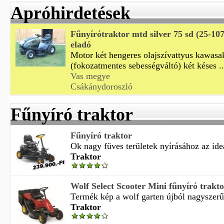
Apróhirdetések
Fűnyírótraktor mtd silver 75 sd (25-107
eladó
Motor két hengeres olajszívattyus kawasak
(fokozatmentes sebességváltó) két késes ..
Vas megye
Csákánydoroszló
Fűnyíró traktor
Fűnyíró traktor
Ok nagy füves területek nyírásához az ideá
Traktor
Wolf Select Scooter Mini fűnyíró trakt
Termék kép a wolf garten újból nagyszerűt 
Traktor