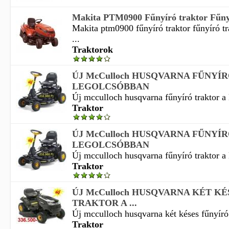
Makita PTM0900 Fűnyíró traktor Fűnyí
Makita ptm0900 fűnyíró traktor fűnyíró t
...
Traktorok
ÚJ McCulloch HUSQVARNA FŰNYÍ
LEGOLCSÓBBAN
Új mcculloch husqvarna fűnyíró traktor a 
Traktor
ÚJ McCulloch HUSQVARNA FŰNYÍ
LEGOLCSÓBBAN
Új mcculloch husqvarna fűnyíró traktor a 
Traktor
ÚJ McCulloch HUSQVARNA KÉT K
TRAKTOR A ...
Új mcculloch husqvarna két késes fűnyíró t
Traktor