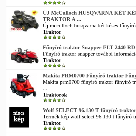
ÚJ McCulloch HUSQVARNA KÉT K
TRAKTOR A ...
Új mcculloch husqvarna két késes fűnyíró t
Traktor
Fűnyíró traktor Snapper ELT 2440 RD
Fűnyíró traktor snapper további információ
Traktor
Makita PRM0700 Fűnyíró traktor Fűnyí
Makita prm0700 fűnyíró traktor fűnyíró 
...
Traktorok
Wolf SELECT 96.130 T fűnyíró trakto
Termék kép wolf select 96 130 t fűnyíró tra
Traktor