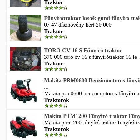
Traktor
Fűnyírótraktor kerék gumi fűnyíró tra
07 47 dísznövény kert 20 000
Traktor
TORO CV 16 S Fűnyíró traktor
370 000 toro cv 16 s fűnyírótraktor 16 le .
Traktor
Makita PRM0600 Benzinmotoros fűnyír
...
Makita prm0600 benzinmotoros fűnyíró tra
Traktorok
Makita PTM1200 Fűnyíró traktor Fűnyí
Makita ptm1200 fűnyíró traktor fűnyíró tr
Traktorok