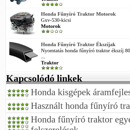
Honda Fűnyíró Traktor Motorok
Gxv-530-kicsi
Motorok
Honda Fűnyíró Traktor Ékszíjak
Nyomtatás honda fűnyíró traktor ékszíj 
...
Traktor
Kapcsolódó linkek
Honda kisgépek áramfejles
Használt honda fűnyíró tra
Honda fűnyíró traktor eg
felszerelések