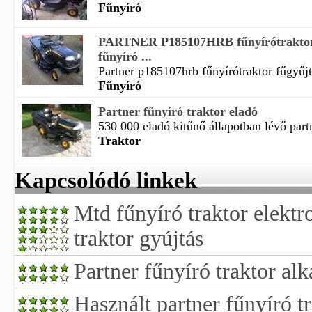
Fűnyíró
PARTNER P185107HRB fűnyírótraktor 
fűnyíró ...
Partner p185107hrb fűnyírótraktor fűgyűjtő
Fűnyíró
Partner fűnyíró traktor eladó
530 000 eladó kitűnő állapotban lévő part
Traktor
Kapcsolódó linkek
Mtd fűnyíró traktor elektr
traktor gyújtás
Partner fűnyíró traktor alk
Használt partner fűnyíró t