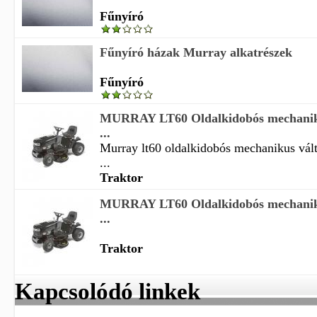
Fűnyíró
Fűnyíró házak Murray alkatrészek
Fűnyíró
MURRAY LT60 Oldalkidobós mechaniku
...
Murray lt60 oldalkidobós mechanikus vált
...
Traktor
MURRAY LT60 Oldalkidobós mechaniku
...
Traktor
Kapcsolódó linkek