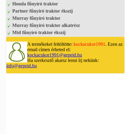
Honda fűnyíró traktor
Partner fűnyíró traktor ékszíj
Murray fűnyíró traktor
Murray fűnyíró traktor alkatrész
Mtd fűnyíró traktor ékszíj
A termékeket feltöltötte:
kockacukor1991
. Ezen az
email címen érheted el:
kockacukor1991@gepeid.hu
Ha szerkesztő akarsz lenni írj nekünk:
info@gepeid.hu