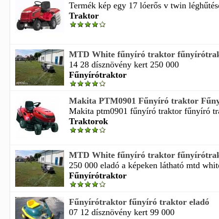
Termék kép egy 17 lóerős v twin léghűtése
Traktor
MTD White fűnyíró traktor fűnyírótra
14 28 dísznövény kert 250 000
Fűnyírótraktor
Makita PTM0901 Fűnyíró traktor Fűnyí
Makita ptm0901 fűnyíró traktor fűnyíró tr
Traktorok
MTD White fűnyíró traktor fűnyírótra
250 000 eladó a képeken látható mtd white
Fűnyírótraktor
Fűnyírótraktor fűnyíró traktor eladó
07 12 dísznövény kert 99 000