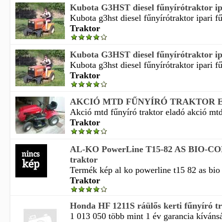
Kubota G3HST diesel fűnyírótraktor ipa
Kubota g3hst diesel fűnyírótraktor ipari fű
Traktor
Kubota G3HST diesel fűnyírótraktor ipa
Kubota g3hst diesel fűnyírótraktor ipari fű
Traktor
AKCIÓ MTD FŰNYÍRÓ TRAKTOR 
Akció mtd fűnyíró traktor eladó akció mtd 
Traktor
AL-KO PowerLine T15-82 AS BIO-CO
traktor
Termék kép al ko powerline t15 82 as bio 
Traktor
Honda HF 1211S ráülős kerti fűnyíró t
1 013 050 több mint 1 év garancia kívánság